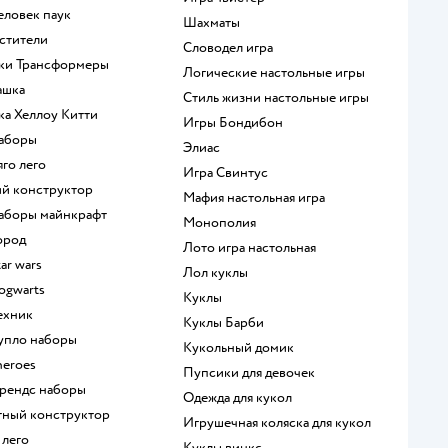
человек паук
Шахматы
мстители
Словодел игра
шки Трансформеры
Логические настольные игры
ашка
Стиль жизни настольные игры
шка Хеллоу Китти
Игры Бондибон
наборы
Элиас
яго лего
Игра Свинтус
кий конструктор
Мафия настольная игра
 наборы майнкрафт
Монополия
город
Лото игра настольная
tar wars
Лол куклы
hogwarts
Куклы
техник
Куклы Барби
дупло наборы
Кукольный домик
heroes
Пупсики для девочек
 френдс наборы
Одежда для кукол
итный конструктор
Игрушечная коляска для кукол
 лего
Куклы винкс