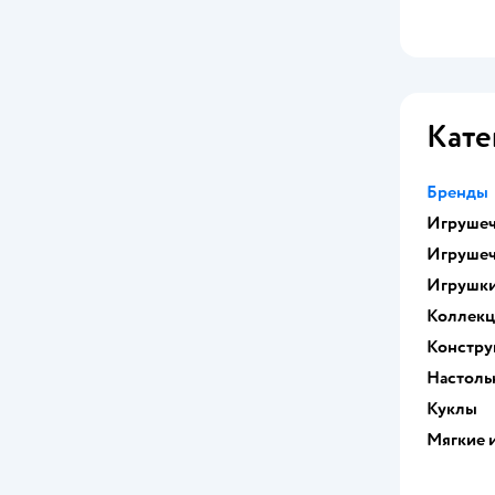
Zuru CoCo Surprise
Зверополис
Очень Странные Дела
Кате
Плюшевая мафия
Бренды
Игрушеч
Игрушеч
Игрушк
Коллек
Констру
Настоль
Куклы
Мягкие 