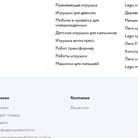
Развивающая игрушка
Lego 
Игрушки для девочек
Дере
Мобиль в кроватку для
Мета
новорожденных
Лего 
Детские игрушки для мальчиков
Lego 
Игрушка антистресс
Лего 
Робот трансформер
Конст
Роботы игрушки
Лего
Машинки для малышей
Lego 
газин
Компания
плата
Вакансии
рат товара
дажи
нфиденциальности
ользования файлов cookie