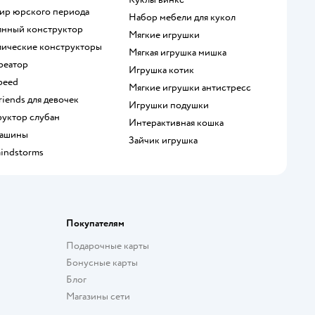
мир юрского периода
Набор мебели для кукол
вянный конструктор
Мягкие игрушки
ллические конструкторы
Мягкая игрушка мишка
креатор
Игрушка котик
speed
Мягкие игрушки антистресс
Friends для девочек
Игрушки подушки
руктор слубан
Интерактивная кошка
 машины
Зайчик игрушка
mindstorms
Покупателям
Подарочные карты
Бонусные карты
Блог
Магазины сети