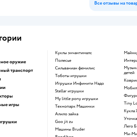
Все отзывы на това
гории
Куклы энчантималс
Майн
Полесье
Инте
ное оружие
Музыкальные инструменты для
Сильваниан фемилис
ный транспорт
детей
Тоботы игрушки
и
Коври
Игрушки Инфинити Надо
ции
Моби
Stellar игрушки
кторы
Фигу
my little pony игрушки
Tiny 
ные игры
Технопарк Машинки
Кукла
Алило зайка
Уточк
игрушки
Goo jit zu
Лего
Машины Bruder
Ми-М
Bondibon