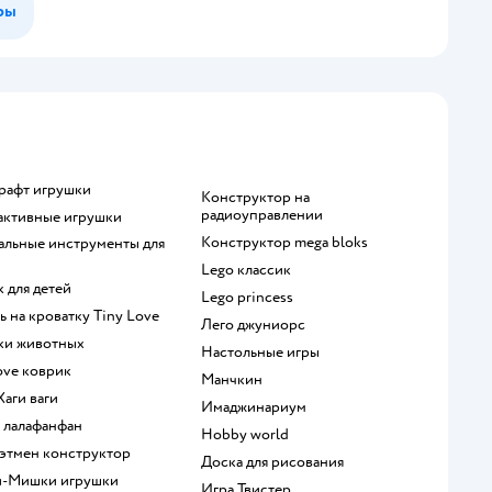
ры
крафт игрушки
Конструктор на
радиоуправлении
рактивные игрушки
Конструктор mega bloks
Lego классик
к для детей
Lego princess
ль на кроватку Tiny Love
Лего джуниорс
рки животных
Настольные игры
Love коврик
Манчкин
 Хаги ваги
Имаджинариум
а лалафанфан
Hobby world
 Бэтмен конструктор
Доска для рисования
и-Мишки игрушки
Игра Твистер