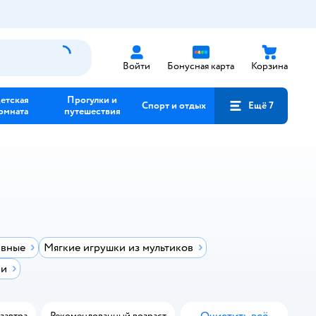
Войти
Бонусная карта
Корзина
етская
Прогулки и
Спорт и отдых
Ещё 7
омната
путешествия
ивные
Мягкие игрушки из мультиков
ки
завтра
Рекомендованный возраст