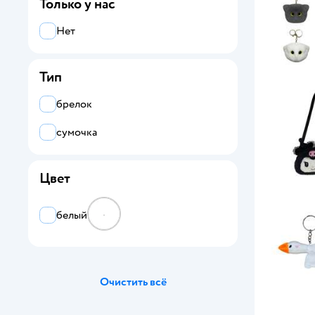
Только у нас
Fancy
Нет
Labubu
Тип
Laffi
MEGATOYS
брелок
Munaby
сумочка
Purse Pets
Цвет
Snuggles
белый
Snuggles Bakery
Stitch
TY
Очистить всё
Upset Duck