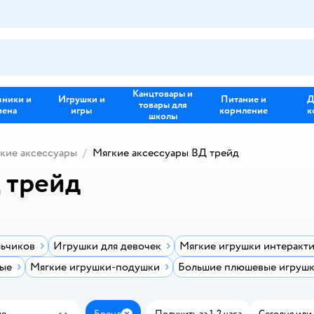
Канцтовары и
зники и
Игрушки и
Питание и
Д
товары для
иена
игры
кормление
к
школы
кие аксессуары
Мягкие аксессуары ВД трейд
 трейд
льчиков
Игрушки для девочек
Мягкие игрушки интеракт
ные
Мягкие игрушки-подушки
Большие плюшевые игруш
ые
Бренд
Получить за 1-2 часа
Сегодня или 