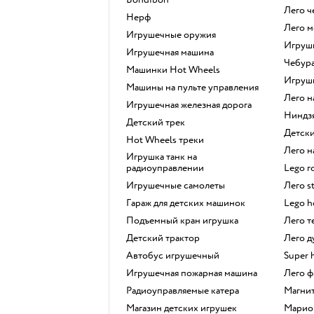
Лего 
Нерф
Лего 
Игрушечные оружия
Игру
Игрушечная машина
Чебур
Машинки Hot Wheels
Игру
Машины на пульте управления
Лего 
Игрушечная железная дорога
Ниндз
Детский трек
Детс
Hot Wheels треки
Лего
Игрушка танк на
радиоуправлении
Lego 
Игрушечные самолеты
Лего s
Гараж для детских машинок
Lego 
Подъемный кран игрушка
Лего 
Детский трактор
Лего 
Автобус игрушечный
Super 
Игрушечная пожарная машина
Лего
Радиоуправляемые катера
Магн
Магазин детских игрушек
Марио