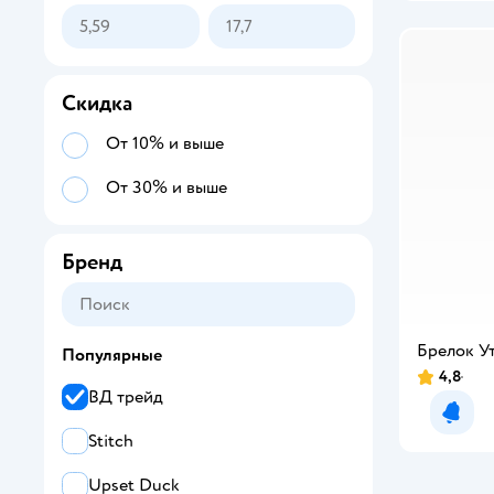
Скидка
От 10% и выше
От 30% и выше
Бренд
Брелок У
Популярные
4,8
ВД трейд
Уведо
Stitch
Upset Duck