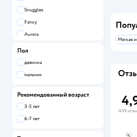
Snuggles
Fancy
Попу
Aurora
Мягкая и
MEGATOYS
Пол
Snuggles Bakery
девочка
Отзы
Zuru CoCo Surprise
мальчик
Munaby
Рекомендованный возраст
4,
Все
3-5 лет
ВД трейд
1459 отзы
6-7 лет
Aurora
EOLO