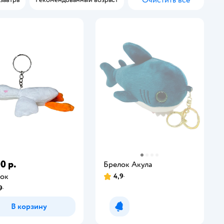
Очистить всё
0 р.
Брелок Акула
ок
4,9
9
В корзину
Уведомить о появлении