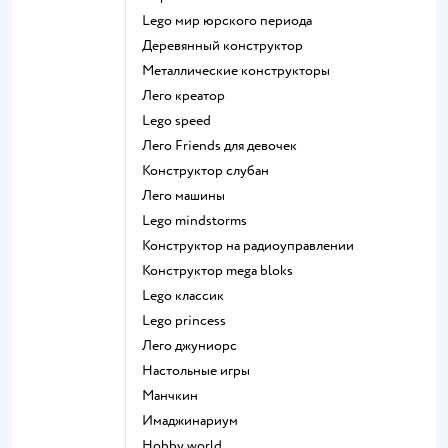
Lego мир юрского периода
Деревянный конструктор
Металлические конструкторы
Лего креатор
Lego speed
Лего Friends для девочек
Конструктор слубан
Лего машины
Lego mindstorms
Конструктор на радиоуправлении
Конструктор mega bloks
Lego классик
Lego princess
Лего джуниорс
Настольные игры
Манчкин
Имаджинариум
Hobby world