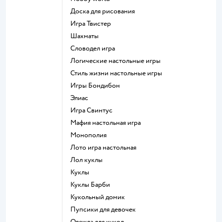
Доска для рисования
Игра Твистер
Шахматы
Словодел игра
Логические настольные игры
Стиль жизни настольные игры
Игры Бондибон
Элиас
Игра Свинтус
Мафия настольная игра
Монополия
Лото игра настольная
Лол куклы
Куклы
Куклы Барби
Кукольный домик
Пупсики для девочек
Одежда для кукол