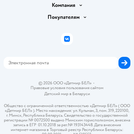
Доставка и оплата
Компания
Обмен и возврат товара
Вакансии
Покупателям
Правила продажи
Подарочные карты
Политика конфиденциальности
Бонусные карты
Политика использования файлов cookie
ВКонтакте
Блог
Обратная связь
Магазины сети
Карта сайта
© 2026 ООО «Детмир БЕЛ»
•
Правовые условия пользования сайтом
Детский мир в
Беларуси
Общество с ограниченной ответственностью «Детмир БЕЛ» ( ООО
«Детмир БЕЛ» ). Место нахождения: ул. Кульман, 3, пом. 319, 220100,
г. Минск, Республика Беларусь. Свидетельство о государственной
регистрации № 0072500 выдано Минским горисполкомом, внесена
запись в ЕГР 01.10.2018 за рег.№ 193143448. Дата внесения
интернет-магазина в Торговый реестр Республики Беларусь: