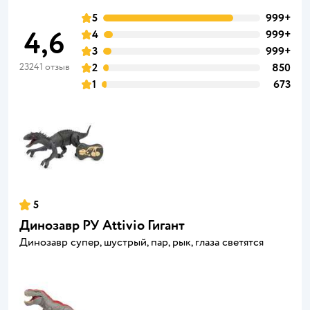
5
999+
4,6
4
999+
3
999+
23241 отзыв
2
850
1
673
5
Динозавр РУ Attivio Гигант
Динозавр супер, шустрый, пар, рык, глаза светятся