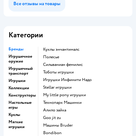
Все отзывы на товары
Категории
Бренды
Куклы энчантималс
Игрушечное
Полесье
оружие
Сильваниан фемилис
Игрушечный
Тоботы игрушки
транспорт
Игрушки Инфинити Надо
Игрушки
Stellar игрушки
Коллекции
my little pony игрушки
Конструкторы
Настольные
Технопарк Машинки
игры
Алило зайка
Куклы
Goo jit zu
Мягкие
Машины Bruder
игрушки
Bondibon