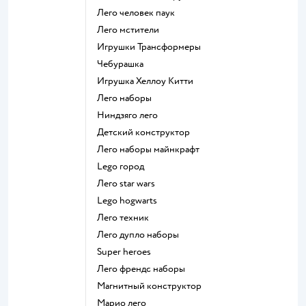
Лего человек паук
Лего мстители
Игрушки Трансформеры
Чебурашка
Игрушка Хеллоу Китти
Лего наборы
Ниндзяго лего
Детский конструктор
Лего наборы майнкрафт
Lego город
Лего star wars
Lego hogwarts
Лего техник
Лего дупло наборы
Super heroes
Лего френдс наборы
Магнитный конструктор
Марио лего