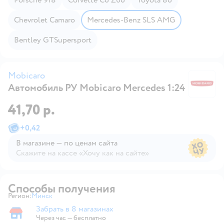
Chevrolet Camaro
Mercedes-Benz SLS AMG
Bentley GTSupersport
Mobicaro
Автомобиль РУ Mobicaro Mercedes 1:24
M
41,70 р.
+
0,42
В магазине — по ценам сайта
Скажите на кассе «Хочу как на сайте»
В магазине — по ценам сайта
Способы получения
Регион:
Минск
Выбор адреса доставки.
Забрать в 8 магазинах
Забрать в магазине
Через час — бесплатно