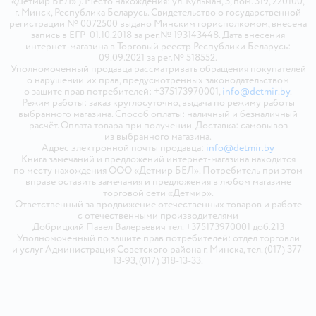
«Детмир БЕЛ» ). Место нахождения: ул. Кульман, 3, пом. 319, 220100,
г. Минск, Республика Беларусь. Свидетельство о государственной
регистрации № 0072500 выдано Минским горисполкомом, внесена
запись в ЕГР 01.10.2018 за рег.№ 193143448. Дата внесения
интернет-магазина в Торговый реестр Республики Беларусь:
09.09.2021 за рег.№ 518552.
Уполномоченный продавца рассматривать обращения покупателей
о нарушении их прав, предусмотренных законодательством
о защите прав потребителей: +375173970001,
info@detmir.by
.
Режим работы: заказ круглосуточно, выдача по режиму работы
выбранного магазина. Способ оплаты: наличный и безналичный
расчёт. Оплата товара при получении. Доставка: самовывоз
из выбранного магазина.
Адрес электронной почты продавца:
info@detmir.by
Книга замечаний и предложений интернет-магазина находится
по месту нахождения ООО «Детмир БЕЛ». Потребитель при этом
вправе оставить замечания и предложения в любом магазине
торговой сети «Детмир».
Ответственный за продвижение отечественных товаров и работе
с отечественными производителями
Добрицкий Павел Валерьевич тел. +375173970001 доб.213
Уполномоченный по защите прав потребителей: отдел торговли
и услуг Администрация Советского района г. Минска, тел. (017) 377-
13-93, (017) 318-13-33.