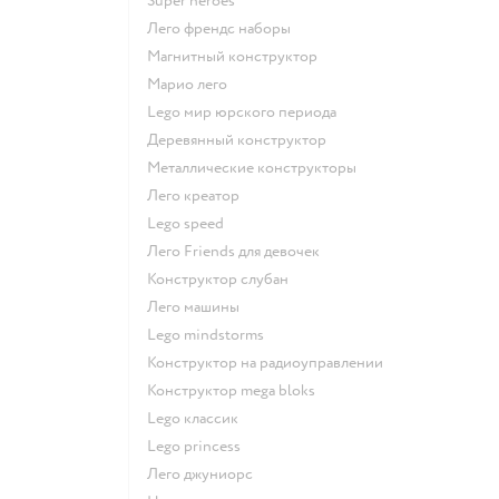
Super heroes
Лего френдс наборы
Магнитный конструктор
Марио лего
Lego мир юрского периода
Деревянный конструктор
Металлические конструкторы
Лего креатор
Lego speed
Лего Friends для девочек
Конструктор слубан
Лего машины
Lego mindstorms
Конструктор на радиоуправлении
Конструктор mega bloks
Lego классик
Lego princess
Лего джуниорс