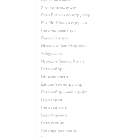
Уточка лалафанфан
Лего Бэтмен конструктор
Ми-Ми-Мишки игрушки
Лего человек паук
Лего мстители
Игрушки Трансформеры
Чебурашка
Игрушка Хеллоу Китти
Лего наборы
Ниндзяго лего
Детский конструктор
Лего наборы майнкрафт
Lego город
Лего star wars
Lego hogwarts
Лего техник
Лего дупло наборы