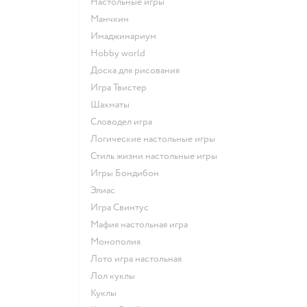
Настольные игры
Манчкин
Имаджинариум
Hobby world
Доска для рисования
Игра Твистер
Шахматы
Словодел игра
Логические настольные игры
Стиль жизни настольные игры
Игры Бондибон
Элиас
Игра Свинтус
Мафия настольная игра
Монополия
Лото игра настольная
Лол куклы
Куклы