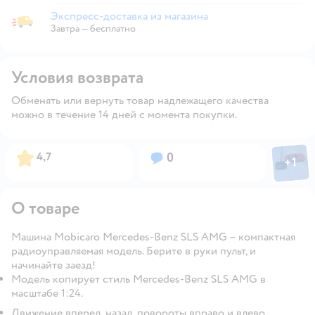
Экспресс-доставка из магазина
Экспресс-доставка из магазина
Завтра
—
бесплатно
Условия возврата
Обменять или вернуть товар надлежащего качества
можно в течение 14 дней с момента покупки.
Фото пол
Рейтинг:
Вопросов:
4,7
0
+
1
Откры
О товаре
Машина Mobicaro Mercedes-Benz SLS AMG – компактная
радиоуправляемая модель. Берите в руки пульт, и
начинайте заезд!
Модель копирует стиль Mercedes-Benz SLS AMG в
масштабе 1:24.
Движение вперед, назад, повороты вправо и влево.