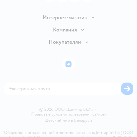
Интернет-магазин
Доставка и оплата
Компания
Обмен и возврат товара
Вакансии
Покупателям
Правила продажи
Подарочные карты
Политика конфиденциальности
Бонусные карты
Политика использования файлов cookie
ВКонтакте
Блог
Обратная связь
Магазины сети
Карта сайта
© 2026 ООО «Детмир БЕЛ»
•
Правовые условия пользования сайтом
Детский мир в
Беларуси
Общество с ограниченной ответственностью «Детмир БЕЛ» ( ООО