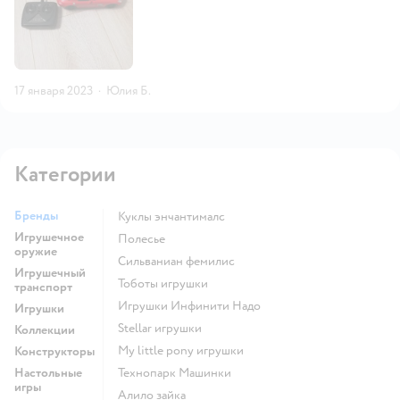
17 января 2023
·
Юлия Б.
Категории
Бренды
Куклы энчантималс
Игрушечное
Полесье
оружие
Сильваниан фемилис
Игрушечный
Тоботы игрушки
транспорт
Игрушки Инфинити Надо
Игрушки
Stellar игрушки
Коллекции
my little pony игрушки
Конструкторы
Настольные
Технопарк Машинки
игры
Алило зайка