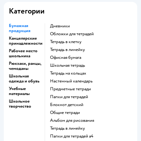
Категории
Бумажная
Дневники
продукция
Обложки для тетрадей
Канцелярские
Тетрадь в клетку
принадлежности
Тетрадь в линейку
Рабочее место
школьника
Офисная бумага
Рюкзаки, ранцы,
Школьная тетрадь
чемоданы
Тетрадь на кольцах
Школьная
одежда и обувь
Настенный календарь
Учебные
Предметные тетради
материалы
Папки для тетрадей
Школьное
Блокнот детский
творчество
Общие тетради
Альбом для рисования
Тетрадь в линейку
Папки для тетрадей а4