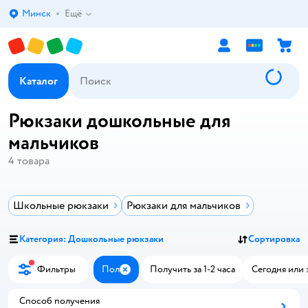
Минск
Ещё
Выбор адреса доставки.
Каталог
Рюкзаки дошкольные для
мальчиков
4
товара
Школьные рюкзаки
Рюкзаки для мальчиков
Категория: Дошкольные рюкзаки
Сортировка
Фильтры
Пол
Получить за 1-2 часа
Сегодня или 
Закрыть
Способ получения