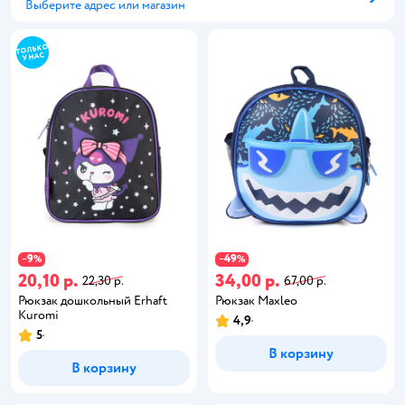
Выберите адрес или магазин
Способ получения
9
49
−
%
−
%
20,10 р.
34,00 р.
22,30 р.
67,00 р.
Рюкзак дошкольный Erhaft
Рюкзак Maxleo
Kuromi
4,9
5
В корзину
В корзину