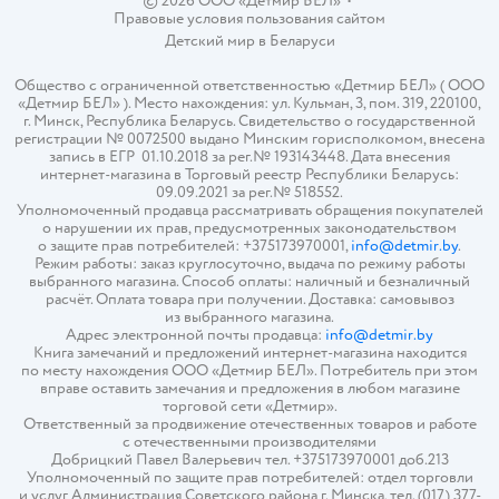
© 2026 ООО «Детмир БЕЛ»
•
Правовые условия пользования сайтом
Детский мир в
Беларуси
Общество с ограниченной ответственностью «Детмир БЕЛ» ( ООО
«Детмир БЕЛ» ). Место нахождения: ул. Кульман, 3, пом. 319, 220100,
г. Минск, Республика Беларусь. Свидетельство о государственной
регистрации № 0072500 выдано Минским горисполкомом, внесена
запись в ЕГР 01.10.2018 за рег.№ 193143448. Дата внесения
интернет-магазина в Торговый реестр Республики Беларусь:
09.09.2021 за рег.№ 518552.
Уполномоченный продавца рассматривать обращения покупателей
о нарушении их прав, предусмотренных законодательством
о защите прав потребителей: +375173970001,
info@detmir.by
.
Режим работы: заказ круглосуточно, выдача по режиму работы
выбранного магазина. Способ оплаты: наличный и безналичный
расчёт. Оплата товара при получении. Доставка: самовывоз
из выбранного магазина.
Адрес электронной почты продавца:
info@detmir.by
Книга замечаний и предложений интернет-магазина находится
по месту нахождения ООО «Детмир БЕЛ». Потребитель при этом
вправе оставить замечания и предложения в любом магазине
торговой сети «Детмир».
Ответственный за продвижение отечественных товаров и работе
с отечественными производителями
Добрицкий Павел Валерьевич тел. +375173970001 доб.213
Уполномоченный по защите прав потребителей: отдел торговли
и услуг Администрация Советского района г. Минска, тел. (017) 377-