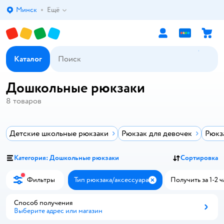
Минск
Ещё
Выбор адреса доставки.
Каталог
Дошкольные рюкзаки
8
товаров
Детские школьные рюкзаки
Рюкзак для девочек
Рюкз
Категория: Дошкольные рюкзаки
Сортировка
Фильтры
Тип рюкзака/аксессуара
Получить за 1-2 ч
Закрыть
Способ получения
Выберите адрес или магазин
Способ получения