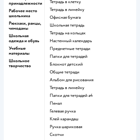
Тетрадь в клетку
принадлежности
Тетрадь в линейку
Рабочее место
школьника
Офисная бумага
Рюкзаки, ранцы,
Школьная тетрадь
чемоданы
Тетрадь на кольцах
Школьная
одежда и обувь
Настенный календарь
Учебные
Предметные тетради
материалы
Папки для тетрадей
Школьное
Блокнот детский
творчество
Общие тетради
Альбом для рисования
Тетрадь в линейку
Папки для тетрадей а4
Пенал
Гелевая ручка
Клей карандаш
Ручка шариковая
Скотчи