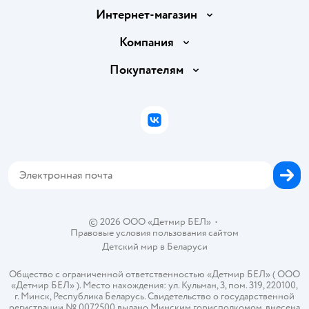
Интернет-магазин
Доставка и оплата
Компания
Обмен и возврат товара
Вакансии
Покупателям
Правила продажи
Подарочные карты
Политика конфиденциальности
Бонусные карты
Политика использования файлов cookie
ВКонтакте
Блог
Обратная связь
Магазины сети
Карта сайта
© 2026 ООО «Детмир БЕЛ»
•
Правовые условия пользования сайтом
Детский мир в
Беларуси
Общество с ограниченной ответственностью «Детмир БЕЛ» ( ООО
«Детмир БЕЛ» ). Место нахождения: ул. Кульман, 3, пом. 319, 220100,
г. Минск, Республика Беларусь. Свидетельство о государственной
регистрации № 0072500 выдано Минским горисполкомом, внесена