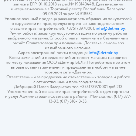
запись в ЕГР 01.10.2018 за рег.№ 193143448. Дата внесения
интернет-магазина в Торговый реестр Республики Беларусь:
09.09.2021 за рег.№ 518552.
Уполномоченный продавца рассматривать обращения покупателей
о нарушении их прав, предусмотренных законодательством
о защите прав потребителей: +375173970001,
info@detmir.by
.
Режим работы: заказ круглосуточно, выдача по режиму работы
выбранного магазина. Способ оплаты: наличный и безналичный
расчёт. Оплата товара при получении. Доставка: самовывоз
из выбранного магазина.
Адрес электронной почты продавца:
info@detmir.by
Книга замечаний и предложений интернет-магазина находится
по месту нахождения ООО «Детмир БЕЛ». Потребитель при этом
вправе оставить замечания и предложения в любом магазине
торговой сети «Детмир».
Ответственный за продвижение отечественных товаров и работе
с отечественными производителями
Добрицкий Павел Валерьевич тел. +375173970001 доб.213
Уполномоченный по защите прав потребителей: отдел торговли
и услуг Администрация Советского района г. Минска, тел. (017) 377-
13-93, (017) 318-13-33.