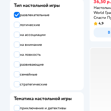
36,50 р.
Тип настольной игры
LISCIANI
Настольн
World Гр
развлекательные
Magellan
Спасти П
4,9
логические
Mattel
В
на ассоциации
Звезда
на внимание
на ловкость
развивающие
семейные
стратегические
Тематика настольной игры
приключения и детективы