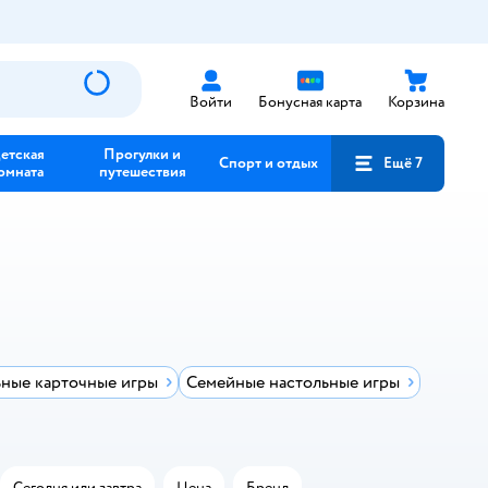
Войти
Бонусная карта
Корзина
етская
Прогулки и
Спорт и отдых
Ещё 7
омната
путешествия
ные карточные игры
Семейные настольные игры
Сегодня или завтра
Цена
Бренд