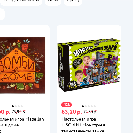
12
−
%
50 р.
63,20 р.
75,90 р.
72,50 р.
ольная игра Magellan
Настольная игра
и в доме
LISCIANI Монстры в
таинственном замке
9