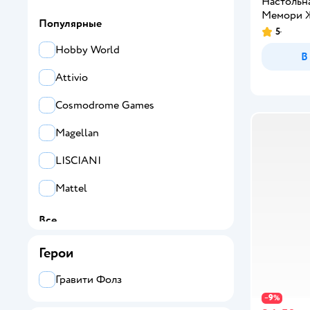
Настольна
Мемори 
Популярные
5
Hobby World
В
Attivio
Cosmodrome Games
Magellan
LISCIANI
Mattel
Все
Attivio
Герои
Cosmodrome Games
Гравити Фолз
9
−
%
Hobby World