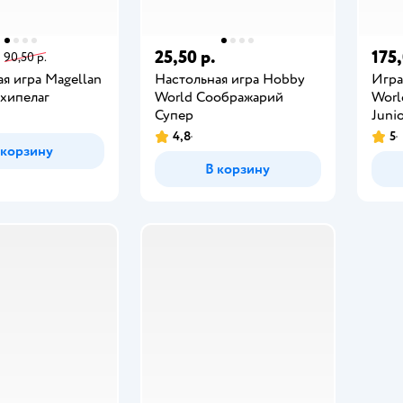
25,50 р.
175,
90,50 р.
я игра Magellan
Настольная игра Hobby
Игра
хипелаг
World Соображарий
Worl
Супер
Juni
4,8
5
 корзину
В корзину