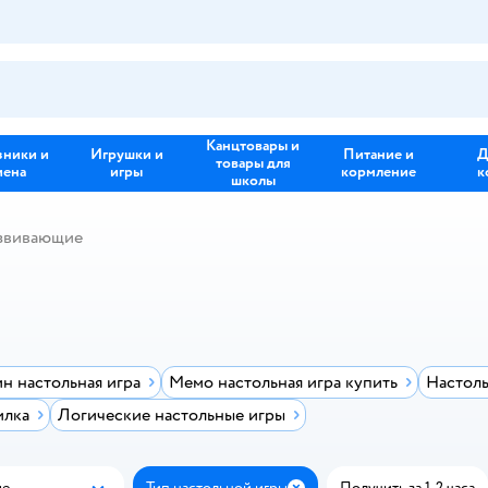
Канцтовары и
зники и
Игрушки и
Питание и
Д
товары для
иена
игры
кормление
к
школы
звивающие
н настольная игра
Мемо настольная игра купить
Настоль
илка
Логические настольные игры
ые
Тип настольной игры
Получить за 1-2 часа