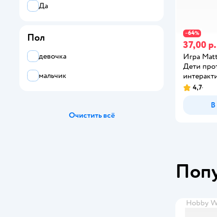
Да
64
−
%
Пол
37,00 р.
девочка
Игра Matt
Дети про
мальчик
интеракт
4,7
В
Очистить всё
Поп
Hobby W