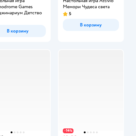
ольная игра
Настольная игра Attivio
modrome Games
Мемори Чудеса света
жинариум Детство
5
В корзину
В корзину
14
−
%