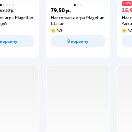
52
−
%
79,50 р.
35,9
69,50 р.
я игра Magellan
Настольная игра Magellan
Наст
дей
Шакал
Акти
4,9
4,
 корзину
В корзину