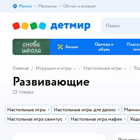
Минск
Магазины
Обмен и возврат
Выбор адреса доставки.
Одежда и
Подгу
Акции
обувь
гиг
Главная
Игрушки и игры
Настольные игры
Ра
Развивающие
22
товара
Настольные игры
Настольные игры для двоих
Манчки
Настольная игра свинтус
Настольная игра мафия
Ход
Популярн