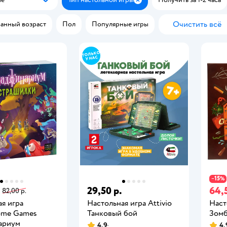
Популярные
Закрыть
Очистить всё
анный возраст
Пол
Популярные игры
15
−
%
29,50 р.
64,
82,00 р.
я игра
Настольная игра Attivio
Наст
ome Games
Танковый бой
Зомб
ариум
4,9
4,