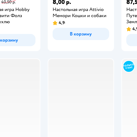
8,00 р.
87,5
40,50 р.
ая игра Hobby
Настольная игра Attivio
Наст
авити Фолз
Мемори Кошки и собаки
Путе
ухлю
Зем
4,9
4,
В корзину
 корзину