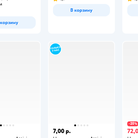
и
В корзину
 корзину
20
−
%
7,00 р.
72,0