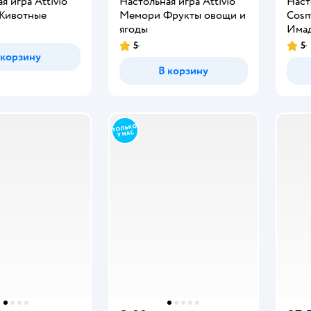
я игра Attivio
Настольная игра Attivio
Наст
Животные
Мемори Фрукты овощи и
Cos
ягоды
Имад
5
5
 корзину
В корзину