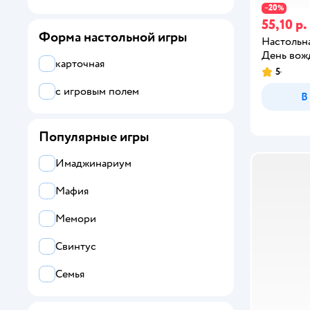
20
−
%
55,10 р.
Форма настольной игры
Настольна
День вож
карточная
5
с игровым полем
В
Популярные игры
Имаджинариум
Мафия
Мемори
Свинтус
Семья