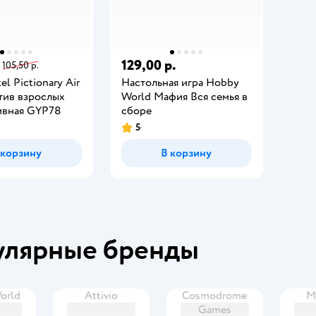
129,00 р.
105,50 р.
el Pictionary Air
Настольная игра Hobby
тив взрослых
World Мафия Вся семья в
ивная GYP78
сборе
5
 корзину
В корзину
улярные бренды
orld
Attivio
Cosmodrome
M
Games