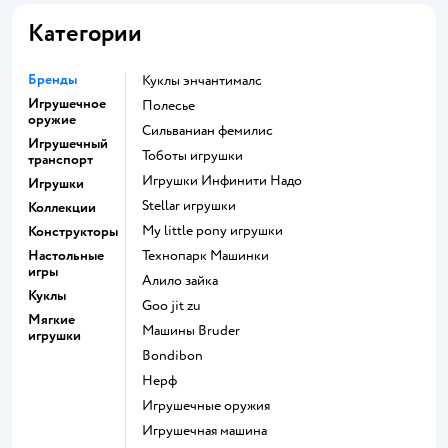
Категории
Бренды
Куклы энчантималс
Игрушечное
Полесье
оружие
Сильваниан фемилис
Игрушечный
Тоботы игрушки
транспорт
Игрушки Инфинити Надо
Игрушки
Stellar игрушки
Коллекции
my little pony игрушки
Конструкторы
Настольные
Технопарк Машинки
игры
Алило зайка
Куклы
Goo jit zu
Мягкие
Машины Bruder
игрушки
Bondibon
Нерф
Игрушечные оружия
Игрушечная машина