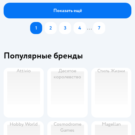
Показать ещё
1
2
3
4
...
7
Популярные бренды
Attivio
Десятое
Стиль Жизни
королевство
Hobby World
Cosmodrome
Magellan
Games