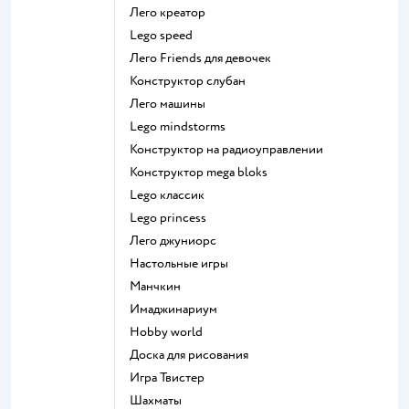
Лего креатор
Lego speed
Лего Friends для девочек
Конструктор слубан
Лего машины
Lego mindstorms
Конструктор на радиоуправлении
Конструктор mega bloks
Lego классик
Lego princess
Лего джуниорс
Настольные игры
Манчкин
Имаджинариум
Hobby world
Доска для рисования
Игра Твистер
Шахматы