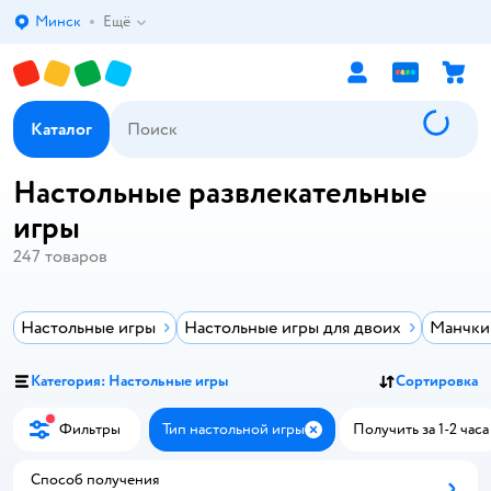
Минск
Ещё
Выбор адреса доставки.
Каталог
Настольные развлекательные
игры
247
товаров
Настольные игры
Настольные игры для двоих
Манчкин
Категория: Настольные игры
Сортировка
Фильтры
Тип настольной игры
Получить за 1-2 часа
Закрыть
Способ получения