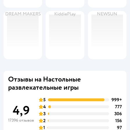
DREAM MAKERS
KiddiePlay
NEWSUN
Отзывы на Настольные
развлекательные игры
5
999+
4,9
4
777
3
306
17396 отзывов
2
156
1
97