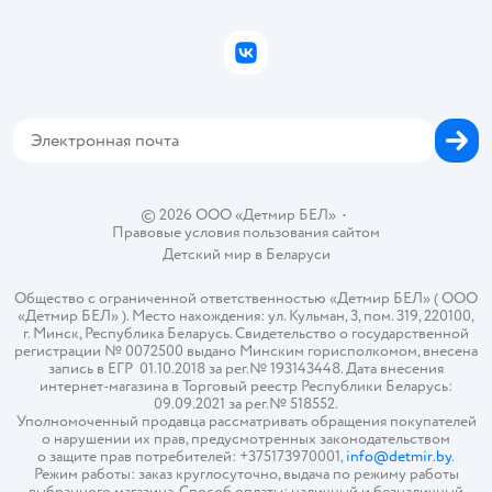
Подарочные карты
Политика конфиденциальности
Бонусные карты
Политика использования файлов cookie
ВКонтакте
Блог
Обратная связь
Магазины сети
Карта сайта
© 2026 ООО «Детмир БЕЛ»
•
Правовые условия пользования сайтом
Детский мир в
Беларуси
Общество с ограниченной ответственностью «Детмир БЕЛ» ( ООО
«Детмир БЕЛ» ). Место нахождения: ул. Кульман, 3, пом. 319, 220100,
г. Минск, Республика Беларусь. Свидетельство о государственной
регистрации № 0072500 выдано Минским горисполкомом, внесена
запись в ЕГР 01.10.2018 за рег.№ 193143448. Дата внесения
интернет-магазина в Торговый реестр Республики Беларусь:
09.09.2021 за рег.№ 518552.
Уполномоченный продавца рассматривать обращения покупателей
о нарушении их прав, предусмотренных законодательством
о защите прав потребителей: +375173970001,
info@detmir.by
.
Режим работы: заказ круглосуточно, выдача по режиму работы
выбранного магазина. Способ оплаты: наличный и безналичный