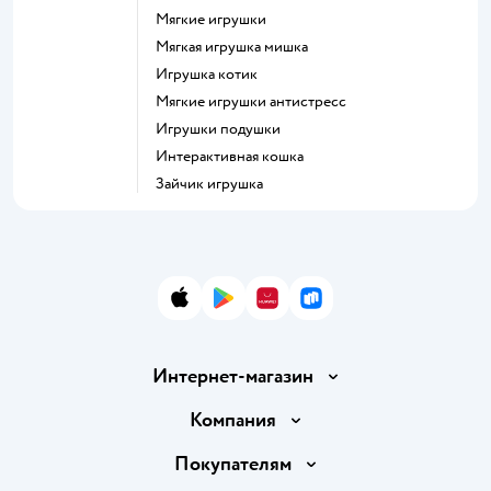
Мягкие игрушки
Мягкая игрушка мишка
Игрушка котик
Мягкие игрушки антистресс
Игрушки подушки
Интерактивная кошка
Зайчик игрушка
App Store
Google Play
AppGallery
RuStore
Интернет-магазин
Доставка и оплата
Компания
Обмен и возврат товара
Вакансии
Покупателям
Правила продажи