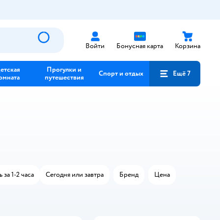
Войти
Бонусная карта
Корзина
етская
Прогулки и
Спорт и отдых
Ещё 7
омната
путешествия
 за 1-2 часа
Сегодня или завтра
Бренд
Цена