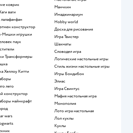
Love коврик
Манчкин
 Хаги ваги
Имаджинариум
а лалафанфан
Hobby world
 Бэтмен конструктор
Доска для рисования
и-Мишки игрушки
Игра Твистер
человек паук
Шахматы
мстители
Словодел игра
шки Трансформеры
Логические настольные игры
ашка
Стиль жизни настольные игры
шка Хеллоу Китти
Игры Бондибон
наборы
Элиас
яго лего
Игра Свинтус
кий конструктор
Мафия настольная игра
 наборы майнкрафт
Монополия
город
Лото игра настольная
tar wars
Лол куклы
hogwarts
Куклы
техник