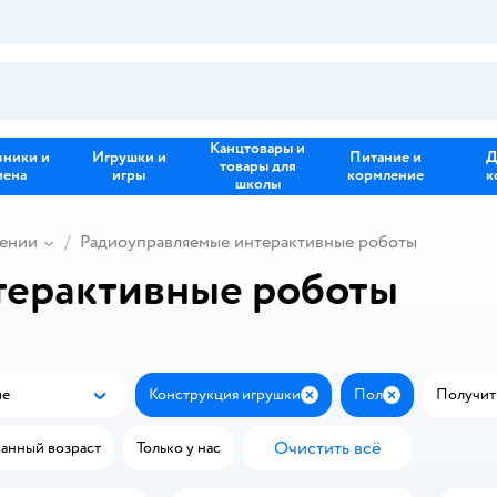
Канцтовары и
зники и
Игрушки и
Питание и
Д
товары для
иена
игры
кормление
к
школы
лении
Радиоуправляемые интерактивные роботы
терактивные роботы
ые
Конструкция игрушки
Пол
Получить
Популярные
Закрыть
Закрыть
Очистить всё
анный возраст
Только у нас