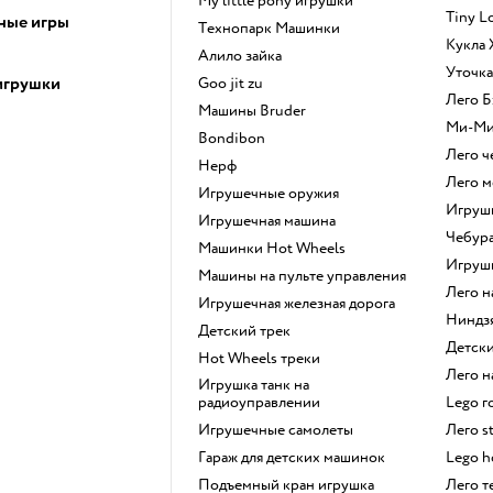
my little pony игрушки
Tiny 
ные игры
Технопарк Машинки
Кукла
Алило зайка
Уточк
игрушки
Goo jit zu
Лего
Машины Bruder
Ми-М
Bondibon
Лего 
Нерф
Лего 
Игрушечные оружия
Игру
Игрушечная машина
Чебур
Машинки Hot Wheels
Игру
Машины на пульте управления
Лего 
Игрушечная железная дорога
Ниндз
Детский трек
Детс
Hot Wheels треки
Лего
Игрушка танк на
радиоуправлении
Lego 
Игрушечные самолеты
Лего s
Гараж для детских машинок
Lego 
Подъемный кран игрушка
Лего 