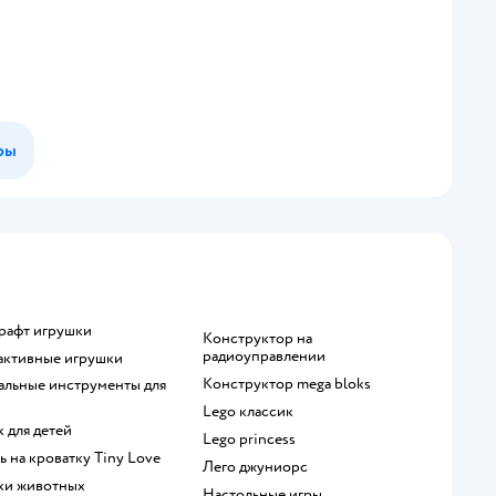
ры
крафт игрушки
Конструктор на
радиоуправлении
рактивные игрушки
Конструктор mega bloks
Lego классик
к для детей
Lego princess
ль на кроватку Tiny Love
Лего джуниорс
рки животных
Настольные игры