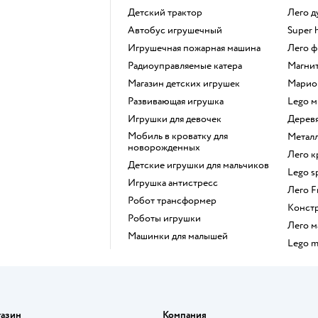
Детский трактор
Лего 
Автобус игрушечный
Super 
Игрушечная пожарная машина
Лего
Радиоуправляемые катера
Магн
Магазин детских игрушек
Марио
Развивающая игрушка
Lego 
Игрушки для девочек
Дере
Мобиль в кроватку для
Мета
новорожденных
Лего 
Детские игрушки для мальчиков
Lego 
Игрушка антистресс
Лего 
Робот трансформер
Конст
Роботы игрушки
Лего
Машинки для малышей
Lego 
газин
Компания