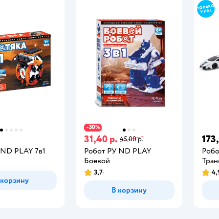
30
−
%
.
31,40 р.
173,
45,00 р.
 ND PLAY 7в1
Робот РУ ND PLAY
Робо
Боевой
Тра
3,7
4,
 корзину
В корзину