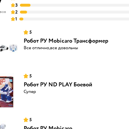
7
3
ывов
2
1
5
Робот РУ Mobicaro Трансформер
Все отлично,все довольны
5
Робот РУ ND PLAY Боевой
Супер
5
Робот РУ Mobicaro