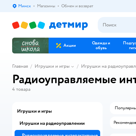
Минск
Магазины
Обмен и возврат
Выбор адреса доставки.
Одежда и
Подгу
Акции
обувь
гиг
Главная
Игрушки и игры
Игрушки на радиоуправ
Радиоуправляемые ин
4
товара
Популярн
Игрушки и игры
Рекомендов
Игрушки на радиоуправлении
Радиоуправляемые интерактивные