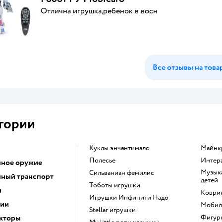
Отлична игрушка,ребенок в восн
Все отзывы на това
гории
Куклы энчантималс
Майн
Полесье
Инте
ное оружие
Музыкальные инструменты для
Сильваниан фемилис
ный транспорт
детей
Тоботы игрушки
и
Коври
Игрушки Инфинити Надо
ции
Моби
Stellar игрушки
кторы
Фигу