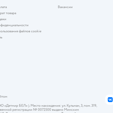
плата
Вакансии
рат товара
дажи
нфиденциальности
ользования файлов cookie
зь
айтом
В
Детмир БЕЛ» ). Место нахождения: ул. Кульман, 3, пом. 319,
арственной регистрации № 0072500 выдано Минским