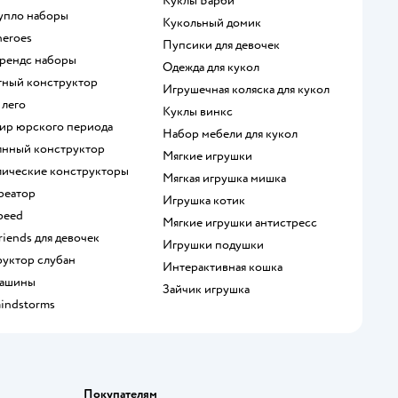
Куклы Барби
дупло наборы
Кукольный домик
heroes
Пупсики для девочек
 френдс наборы
Одежда для кукол
итный конструктор
Игрушечная коляска для кукол
 лего
Куклы винкс
мир юрского периода
Набор мебели для кукол
вянный конструктор
Мягкие игрушки
ллические конструкторы
Мягкая игрушка мишка
креатор
Игрушка котик
speed
Мягкие игрушки антистресс
Friends для девочек
Игрушки подушки
руктор слубан
Интерактивная кошка
 машины
Зайчик игрушка
mindstorms
Покупателям