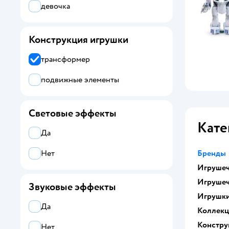
девочка
Конструкция игрушки
трансформер
подвижные элементы
Световые эффекты
Кате
Да
Бренды
Нет
Игрушеч
Игрушеч
Звуковые эффекты
Игрушк
Да
Коллек
Констру
Нет