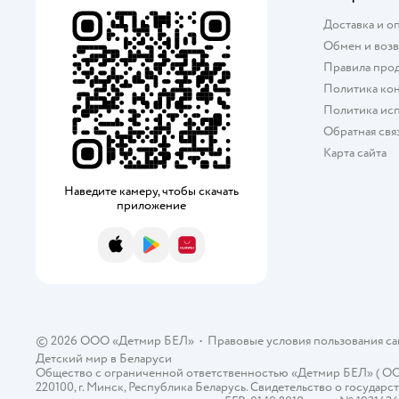
Доставка и о
Обмен и возв
Правила про
Политика ко
Политика исп
Обратная свя
Карта сайта
Наведите камеру, чтобы скачать
приложение
App Store
Google Play
AppGallery
© 2026 ООО «Детмир БЕЛ»
•
Правовые условия пользования с
Детский мир в
Беларуси
Общество с ограниченной ответственностью «Детмир БЕЛ» ( ООО «
220100, г. Минск, Республика Беларусь. Свидетельство о госуд