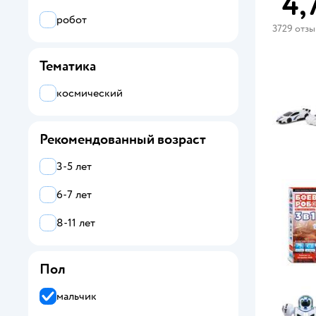
4,
робот
3729 отз
Тематика
космический
Рекомендованный возраст
3-5 лет
6-7 лет
8-11 лет
Пол
мальчик