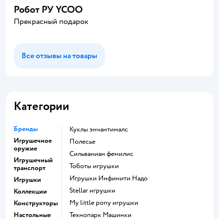
Робот РУ YCOO
Прекрасный подарок
Все отзывы на товары
Категории
Бренды
Куклы энчантималс
Игрушечное
Полесье
оружие
Сильваниан фемилис
Игрушечный
Тоботы игрушки
транспорт
Игрушки Инфинити Надо
Игрушки
Stellar игрушки
Коллекции
my little pony игрушки
Конструкторы
Настольные
Технопарк Машинки