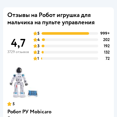
Отзывы на Робот игрушка для
мальчика на пульте управления
5
999+
4,7
4
202
3
192
3729 отзывов
2
132
1
72
5
Робот РУ Mobicaro