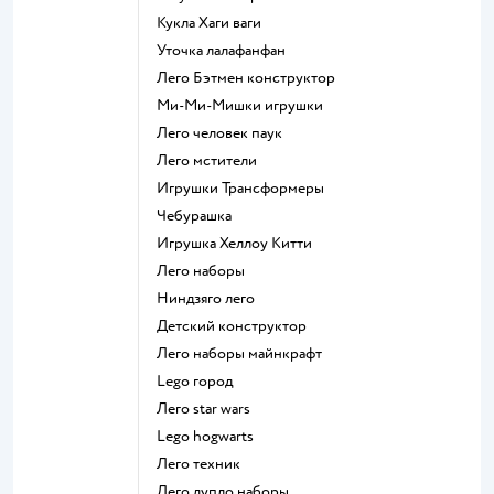
Кукла Хаги ваги
Уточка лалафанфан
Лего Бэтмен конструктор
Ми-Ми-Мишки игрушки
Лего человек паук
Лего мстители
Игрушки Трансформеры
Чебурашка
Игрушка Хеллоу Китти
Лего наборы
Ниндзяго лего
Детский конструктор
Лего наборы майнкрафт
Lego город
Лего star wars
Lego hogwarts
Лего техник
Лего дупло наборы