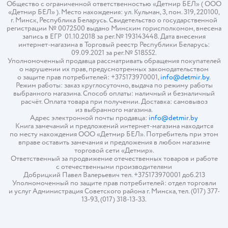
Общество с ограниченной ответственностью «Детмир БЕЛ» ( ООО
«Детмир БЕЛ» ). Место нахождения: ул. Кульман, 3, пом. 319, 220100,
г. Минск, Республика Беларусь. Свидетельство о государственной
регистрации № 0072500 выдано Минским горисполкомом, внесена
запись в ЕГР 01.10.2018 за рег.№ 193143448. Дата внесения
интернет-магазина в Торговый реестр Республики Беларусь:
09.09.2021 за рег.№ 518552.
Уполномоченный продавца рассматривать обращения покупателей
о нарушении их прав, предусмотренных законодательством
о защите прав потребителей: +375173970001,
info@detmir.by
.
Режим работы: заказ круглосуточно, выдача по режиму работы
выбранного магазина. Способ оплаты: наличный и безналичный
расчёт. Оплата товара при получении. Доставка: самовывоз
из выбранного магазина.
Адрес электронной почты продавца:
info@detmir.by
Книга замечаний и предложений интернет-магазина находится
по месту нахождения ООО «Детмир БЕЛ». Потребитель при этом
вправе оставить замечания и предложения в любом магазине
торговой сети «Детмир».
Ответственный за продвижение отечественных товаров и работе
с отечественными производителями
Добрицкий Павел Валерьевич тел. +375173970001 доб.213
Уполномоченный по защите прав потребителей: отдел торговли
и услуг Администрация Советского района г. Минска, тел. (017) 377-
13-93, (017) 318-13-33.