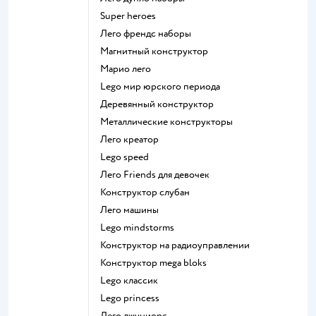
Super heroes
Лего френдс наборы
Магнитный конструктор
Марио лего
Lego мир юрского периода
Деревянный конструктор
Металлические конструкторы
Лего креатор
Lego speed
Лего Friends для девочек
Конструктор слубан
Лего машины
Lego mindstorms
Конструктор на радиоуправлении
Конструктор mega bloks
Lego классик
Lego princess
Лего джуниорс