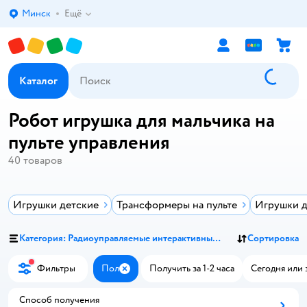
Минск
Ещё
Выбор адреса доставки.
Каталог
Робот игрушка для мальчика на
пульте управления
40
товаров
Игрушки детские
Трансформеры на пульте
Игрушки д
Категория: Радиоуправляемые интерактивные роботы
Сортировка
Фильтры
Пол
Получить за 1-2 часа
Сегодня или 
Закрыть
Способ получения