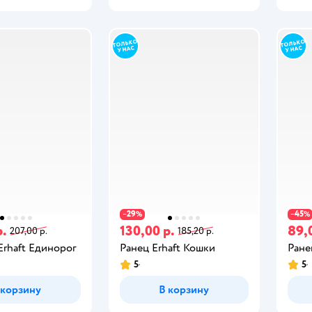
29
45
−
%
−
%
р.
130,00 р.
89,
207,00 р.
185,20 р.
Erhaft Единорог
Ранец Erhaft Кошки
Ране
5
5
 корзину
В корзину