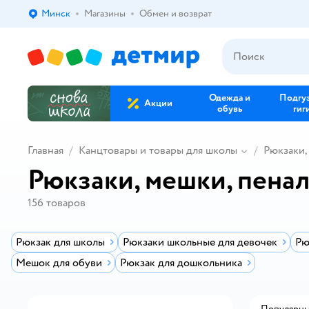
Минск
Магазины
Обмен и возврат
Выбор адреса доставки.
Одежда и
Подгу
Акции
обувь
гиг
Главная
Канцтовары и товары для школы
Рюкзаки,
Рюкзаки, мешки, пенал
156
товаров
Рюкзак для школы
Рюкзаки школьные для девочек
Рю
Мешок для обуви
Рюкзак для дошкольника
Популярн