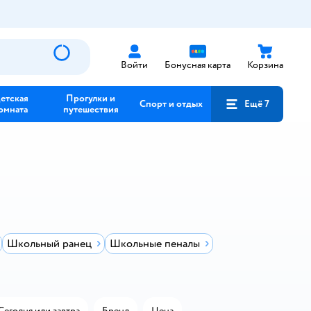
Войти
Бонусная карта
Корзина
етская
Прогулки и
Спорт и отдых
Ещё 7
омната
путешествия
Школьный ранец
Школьные пеналы
Сегодня или завтра
Бренд
Цена