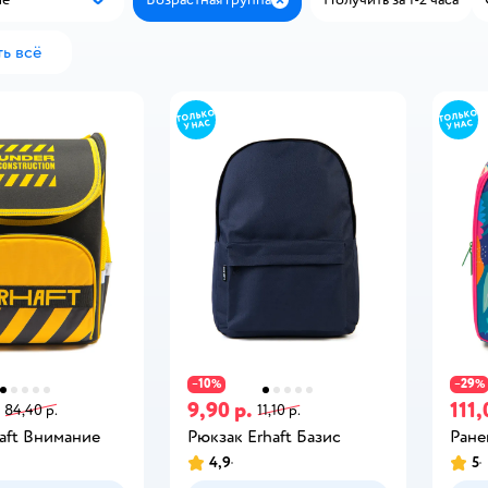
Популярные
Закрыть
ь всё
10
29
−
%
−
%
9,90 р.
111,
84,40 р.
11,10 р.
aft Внимание
Рюкзак Erhaft Базис
Ране
4,9
5