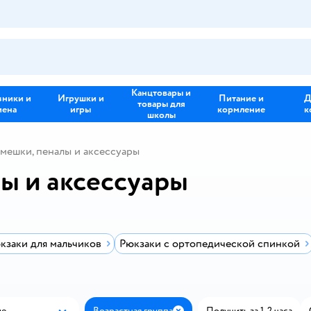
Канцтовары и
зники и
Игрушки и
Питание и
Д
товары для
иена
игры
кормление
к
школы
 мешки, пеналы и аксессуары
ы и аксессуары
кзаки для мальчиков
Рюкзаки с ортопедической спинкой
ые
Возрастная группа
Получить за 1-2 часа