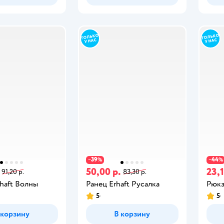
39
44
−
%
−
%
50,00 р.
23,1
91,20 р.
83,30 р.
haft Волны
Ранец Erhaft Русалка
Рюкз
5
5
 корзину
В корзину