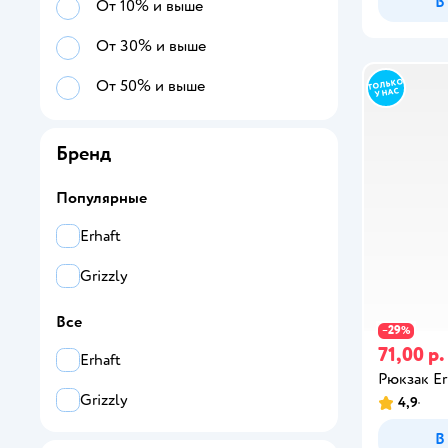
В
От 10% и выше
От 30% и выше
От 50% и выше
Бренд
Популярные
Erhaft
Grizzly
Все
29
−
%
71,00 р.
Erhaft
Рюкзак Er
Grizzly
4,9
В