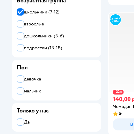
Возрастная группа
школьники (7-12)
взрослые
дошкольники (3-6)
подростки (13-18)
Пол
девочка
мальчик
32
−
%
140,00 
Чемодан 
Только у нас
5
Да
В