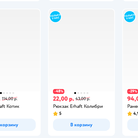
48
29
−
%
−
%
.
22,00 р.
94,
114,00 р.
43,00 р.
aft Котик
Рюкзак Erhaft Колибри
Ране
5
4,
 корзину
В корзину