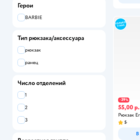
Герои
BARBIE
Тип рюкзака/аксессуара
рюкзак
ранец
Число отделений
1
39
−
%
55,00 р.
2
Рюкзак Er
3
5
В