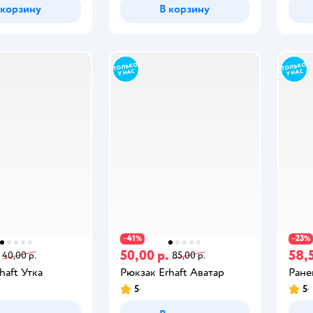
 корзину
В корзину
41
23
−
%
−
%
50,00 р.
58,5
40,00 р.
85,00 р.
haft Утка
Рюкзак Erhaft Аватар
Ране
5
5