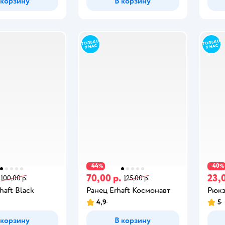
 корзину
В корзину
44
40
−
%
−
%
70,00 р.
23,0
100,00 р.
125,00 р.
haft Black
Ранец Erhaft Космонавт
Рюкза
4,9
5
 корзину
В корзину