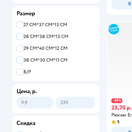
В
Размер
27 СМ*37 СМ*13 СМ
28 СМ*38 СМ*13 СМ
29 СМ*40 СМ*12 СМ
38 СМ*30 СМ*11 СМ
Б/Р
Цена, р.
40
−
%
23,70 р.
Рюкзак Er
5
Скидка