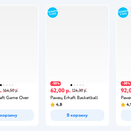
50
30
−
%
−
%
.
62,00 р.
92,0
164,50 р.
124,30 р.
aft Game Over
Ранец Erhaft Basketball
Ране
4,8
4,
 корзину
В корзину