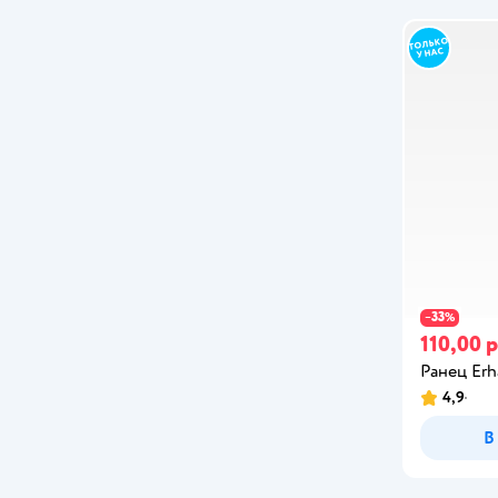
33
−
%
110,00 р
Ранец Erh
4,9
В