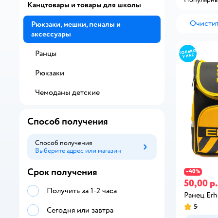
Канцтовары и товары для школы
Очистит
Рюкзаки, мешки, пеналы и
аксессуары
Ранцы
Рюкзаки
Чемоданы детские
Способ получения
Способ получения
Выберите адрес или магазин
Способ получения
Срок получения
40
−
%
50,00 р.
Получить за 1-2 часа
Ранец Erh
5
Сегодня или завтра