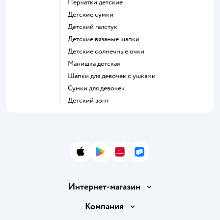
Перчатки детские
Детские сумки
Детский галстук
Детские вязаные шапки
Детские солнечные очки
Манишка детская
Шапки для девочек с ушками
Сумки для девочек
Детский зонт
App Store
Google Play
AppGallery
RuStore
Интернет-магазин
Доставка и оплата
Компания
Обмен и возврат товара