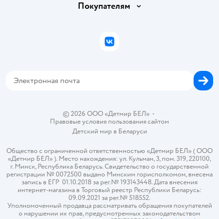
Вакансии
Покупателям
Правила продажи
Подарочные карты
Политика конфиденциальности
Бонусные карты
Политика использования файлов cookie
ВКонтакте
Блог
Обратная связь
Магазины сети
Карта сайта
© 2026 ООО «Детмир БЕЛ»
•
Правовые условия пользования сайтом
Детский мир в
Беларуси
Общество с ограниченной ответственностью «Детмир БЕЛ» ( ООО
«Детмир БЕЛ» ). Место нахождения: ул. Кульман, 3, пом. 319, 220100,
г. Минск, Республика Беларусь. Свидетельство о государственной
регистрации № 0072500 выдано Минским горисполкомом, внесена
запись в ЕГР 01.10.2018 за рег.№ 193143448. Дата внесения
интернет-магазина в Торговый реестр Республики Беларусь:
09.09.2021 за рег.№ 518552.
Уполномоченный продавца рассматривать обращения покупателей
о нарушении их прав, предусмотренных законодательством