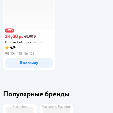
29
−
%
34,00 р.
48,00 р.
Шорты Futurino Fashion
4,9
98
104
110
116
122
В корзину
Популярные бренды
Futurino
Futurino Fashion