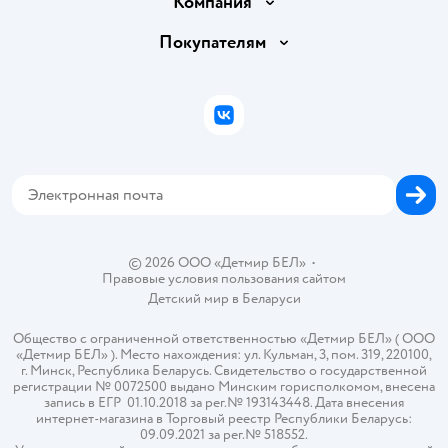
Компания
Обмен и возврат товара
Вакансии
Покупателям
Правила продажи
Подарочные карты
Политика конфиденциальности
Бонусные карты
Политика использования файлов cookie
ВКонтакте
Блог
Обратная связь
Магазины сети
Карта сайта
© 2026 ООО «Детмир БЕЛ»
•
Правовые условия пользования сайтом
Детский мир в
Беларуси
Общество с ограниченной ответственностью «Детмир БЕЛ» ( ООО
«Детмир БЕЛ» ). Место нахождения: ул. Кульман, 3, пом. 319, 220100,
г. Минск, Республика Беларусь. Свидетельство о государственной
регистрации № 0072500 выдано Минским горисполкомом, внесена
запись в ЕГР 01.10.2018 за рег.№ 193143448. Дата внесения
интернет-магазина в Торговый реестр Республики Беларусь:
09.09.2021 за рег.№ 518552.