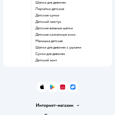
Шапки для девочек
Перчатки детские
Детские сумки
Детский галстук
Детские вязаные шапки
Детские солнечные очки
Манишка детская
Шапки для девочек с ушками
Сумки для девочек
Детский зонт
App Store
Google Play
AppGallery
RuStore
Интернет-магазин
Доставка и оплата