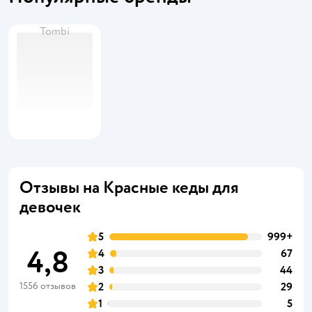
Tombi
Отзывы на Красные кеды для
девочек
5
999+
4,8
4
67
3
44
1556 отзывов
2
29
1
5