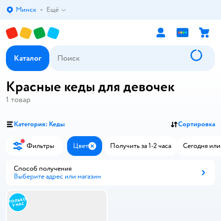
Минск
Ещё
Выбор адреса доставки.
Каталог
Красные кеды для девочек
1
товар
Категория: Кеды
Сортировка
Фильтры
Цвет
Получить за 1-2 часа
Сегодня или
Закрыть
Способ получения
Выберите адрес или магазин
Способ получения