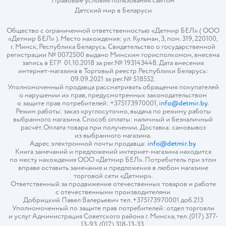
Правовые условия пользования сайтом
Детский мир в
Беларуси
Общество с ограниченной ответственностью «Детмир БЕЛ» ( ООО
«Детмир БЕЛ» ). Место нахождения: ул. Кульман, 3, пом. 319, 220100,
г. Минск, Республика Беларусь. Свидетельство о государственной
регистрации № 0072500 выдано Минским горисполкомом, внесена
запись в ЕГР 01.10.2018 за рег.№ 193143448. Дата внесения
интернет-магазина в Торговый реестр Республики Беларусь:
09.09.2021 за рег.№ 518552.
Уполномоченный продавца рассматривать обращения покупателей
о нарушении их прав, предусмотренных законодательством
о защите прав потребителей: +375173970001,
info@detmir.by
.
Режим работы: заказ круглосуточно, выдача по режиму работы
выбранного магазина. Способ оплаты: наличный и безналичный
расчёт. Оплата товара при получении. Доставка: самовывоз
из выбранного магазина.
Адрес электронной почты продавца:
info@detmir.by
Книга замечаний и предложений интернет-магазина находится
по месту нахождения ООО «Детмир БЕЛ». Потребитель при этом
вправе оставить замечания и предложения в любом магазине
торговой сети «Детмир».
Ответственный за продвижение отечественных товаров и работе
с отечественными производителями
Добрицкий Павел Валерьевич тел. +375173970001 доб.213
Уполномоченный по защите прав потребителей: отдел торговли
и услуг Администрация Советского района г. Минска, тел. (017) 377-
13-93, (017) 318-13-33.