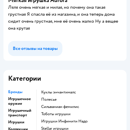
Мягкая игрушка Aurora
Ляля очень мягкая и милая, но почему она такая
грустная Я спасла её из магазина, и она теперь дома
сидит очень грустная, мне её очень жалко Ну а вещее
она крутая
Все отзывы на товары
Категории
Бренды
Куклы энчантималс
Игрушечное
Полесье
оружие
Сильваниан фемилис
Игрушечный
Тоботы игрушки
транспорт
Игрушки Инфинити Надо
Игрушки
Stellar игрушки
Коллекции