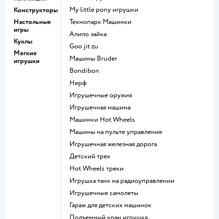
my little pony игрушки
Конструкторы
Настольные
Технопарк Машинки
игры
Алило зайка
Куклы
Goo jit zu
Мягкие
Машины Bruder
игрушки
Bondibon
Нерф
Игрушечные оружия
Игрушечная машина
Машинки Hot Wheels
Машины на пульте управления
Игрушечная железная дорога
Детский трек
Hot Wheels треки
Игрушка танк на радиоуправлении
Игрушечные самолеты
Гараж для детских машинок
Подъемный кран игрушка