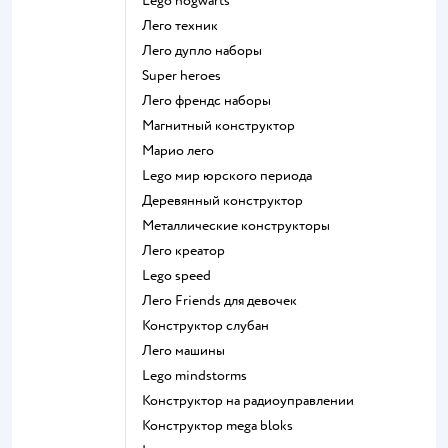
Lego hogwarts
Лего техник
Лего дупло наборы
Super heroes
Лего френдс наборы
Магнитный конструктор
Марио лего
Lego мир юрского периода
Деревянный конструктор
Металлические конструкторы
Лего креатор
Lego speed
Лего Friends для девочек
Конструктор слубан
Лего машины
Lego mindstorms
Конструктор на радиоуправлении
Конструктор mega bloks