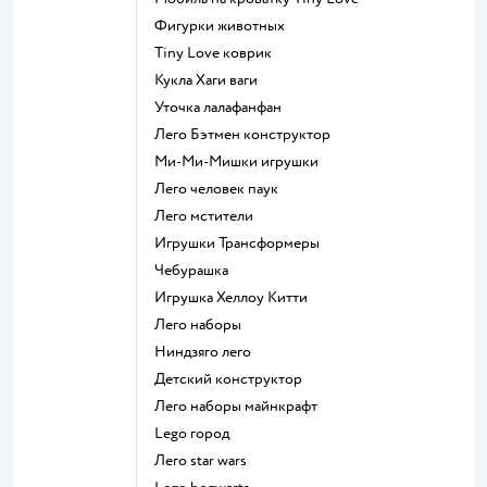
Фигурки животных
Tiny Love коврик
Кукла Хаги ваги
Уточка лалафанфан
Лего Бэтмен конструктор
Ми-Ми-Мишки игрушки
Лего человек паук
Лего мстители
Игрушки Трансформеры
Чебурашка
Игрушка Хеллоу Китти
Лего наборы
Ниндзяго лего
Детский конструктор
Лего наборы майнкрафт
Lego город
Лего star wars