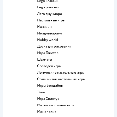
Lego классик
Lego princess
Лего джуниорс
Настольные игры
Манчкин
Имаджинариум
Hobby world
Доска для рисования
Игра Твистер
Шахматы
Словодел игра
Логические настольные игры
Стиль жизни настольные игры
Игры Бондибон
Элиас
Игра Свинтус
Мафия настольная игра
Монополия