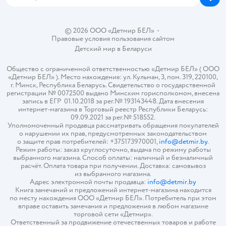
© 2026 ООО «Детмир БЕЛ»
•
Правовые условия пользования сайтом
Детский мир в
Беларуси
Общество с ограниченной ответственностью «Детмир БЕЛ» ( ООО
«Детмир БЕЛ» ). Место нахождения: ул. Кульман, 3, пом. 319, 220100,
г. Минск, Республика Беларусь. Свидетельство о государственной
регистрации № 0072500 выдано Минским горисполкомом, внесена
запись в ЕГР 01.10.2018 за рег.№ 193143448. Дата внесения
интернет-магазина в Торговый реестр Республики Беларусь:
09.09.2021 за рег.№ 518552.
Уполномоченный продавца рассматривать обращения покупателей
о нарушении их прав, предусмотренных законодательством
о защите прав потребителей: +375173970001,
info@detmir.by
.
Режим работы: заказ круглосуточно, выдача по режиму работы
выбранного магазина. Способ оплаты: наличный и безналичный
расчёт. Оплата товара при получении. Доставка: самовывоз
из выбранного магазина.
Адрес электронной почты продавца:
info@detmir.by
Книга замечаний и предложений интернет-магазина находится
по месту нахождения ООО «Детмир БЕЛ». Потребитель при этом
вправе оставить замечания и предложения в любом магазине
торговой сети «Детмир».
Ответственный за продвижение отечественных товаров и работе