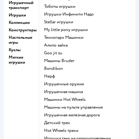
Игрушечный
Тоботы игрушки
транспорт
Игрушки Инфинити Надо
Игрушки
Stellar игрушки
Коллекции
my little pony игрушки
Конструкторы
Настольные
Технопарк Машинки
игры
Алило зайка
Куклы
Goo jit zu
Мягкие
Машины Bruder
игрушки
Bondibon
Нерф
Игрушечные оружия
Игрушечная машина
Машинки Hot Wheels
Машины на пульте управления
Игрушечная железная дорога
Детский трек
Hot Wheels треки
Игрушка танк на радиоуправлении