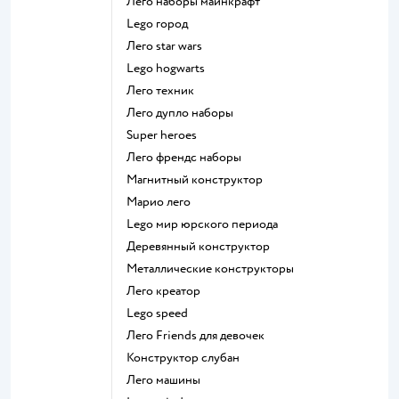
Лего наборы майнкрафт
Lego город
Лего star wars
Lego hogwarts
Лего техник
Лего дупло наборы
Super heroes
Лего френдс наборы
Магнитный конструктор
Марио лего
Lego мир юрского периода
Деревянный конструктор
Металлические конструкторы
Лего креатор
Lego speed
Лего Friends для девочек
Конструктор слубан
Лего машины