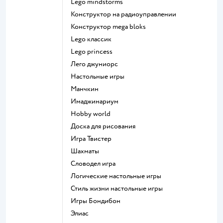
Lego mindstorms
Конструктор на радиоуправлении
Конструктор mega bloks
Lego классик
Lego princess
Лего джуниорс
Настольные игры
Манчкин
Имаджинариум
Hobby world
Доска для рисования
Игра Твистер
Шахматы
Словодел игра
Логические настольные игры
Стиль жизни настольные игры
Игры Бондибон
Элиас