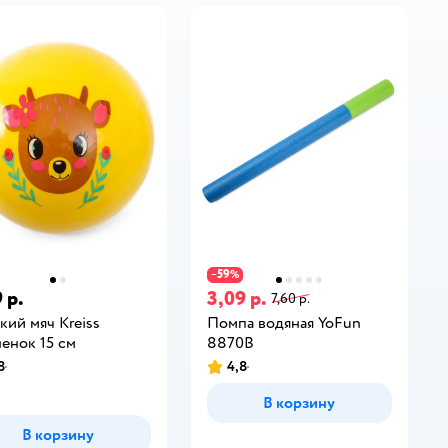
59
−
%
 р.
3,09 р.
7,60 р.
кий мяч Kreiss
Помпа водяная YoFun
енок 15 см
8870B
8
4,8
В корзину
В корзину