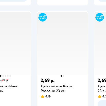
2,69 р.
2,69
4,69 р.
игра Abero
Детский мяч Kreiss
Детс
яч
Розовый 23 см
23 с
4,8
4,