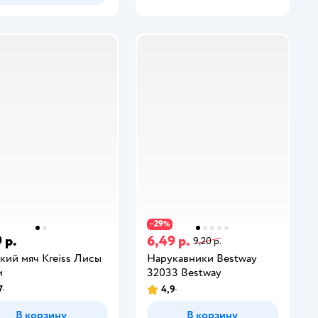
29
−
%
 р.
6,49 р.
9,20 р.
кий мяч Kreiss Лисы
Нарукавники Bestway
м
32033 Bestway
7
4,9
В корзину
В корзину