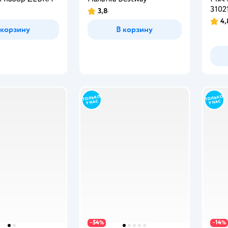
3102
3,8
4,
 корзину
В корзину
54
14
−
%
−
%