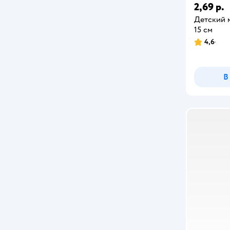
2,69 р.
Детский м
15 см
4,6
В