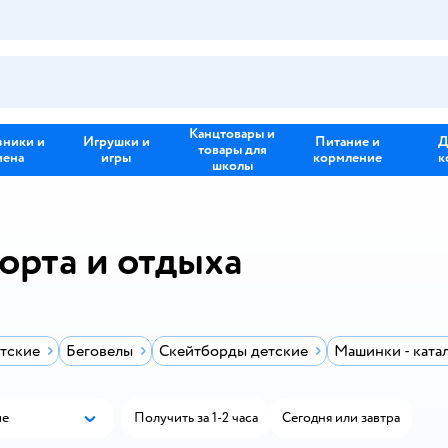
Канцтовары и
зники и
Игрушки и
Питание и
Д
товары для
иена
игры
кормление
к
школы
орта и отдыха
тские
Беговелы
Скейтборды детские
Машинки - ката
ые
Получить за 1-2 часа
Сегодня или завтра
Популярные