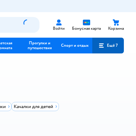
Войти
Бонусная карта
Корзина
етская
Прогулки и
Спорт и отдых
Ещё 7
омната
путешествия
лки
Качалки для детей