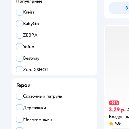
Популярные
В
Kreiss
BabyGo
ZEBRA
Yofun
Bestway
Zuru XSHOT
Attivio
Герои
Полесье
Сказочный патруль
56
−
%
Abero
Деревяшки
3,29 р.
7
УМка
Воздушны
Ми-ми-мишки
4,8