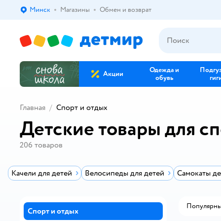
Минск
Магазины
Обмен и возврат
Выбор адреса доставки.
Одежда и
Подгу
Акции
обувь
гиг
Главная
Спорт и отдых
Детские товары для сп
206
товаров
Качели для детей
Велосипеды для детей
Самокаты де
Популярн
Спорт и отдых