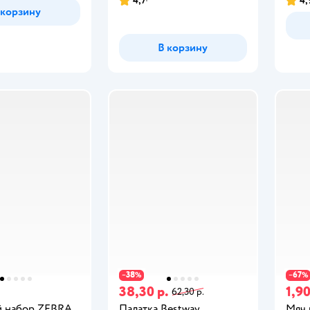
4,7
4,
 корзину
В корзину
38
67
−
%
−
%
38,30 р.
1,90
62,30 р.
 набор ZEBRA
Палатка Bestway
Мяч 