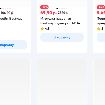
10
25
−
%
−
%
69,90 р.
5,49
106,00 р.
77,70 р.
ссейн Bestway
Игрушка надувная
Форм
Bestway Единорог 41114
пред
4,5
5
В корзину
 корзину