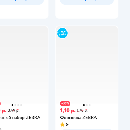
35
−
%
 р.
1,10 р.
3,49 р.
1,70 р.
чный набор ZEBRA
Формочка ZEBRA
о
5