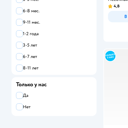
4,8
Yofun
6-8 мес.
В
ZEBRA
9-11 мес.
Zuru XSHOT
1-2 года
Джампа
3-5 лет
Играем вместе
6-7 лет
ПК Лидер
8-11 лет
Полесье
12-13 лет
Только у нас
Стеллар
14-17 лет
Да
УМка
от 18 лет
Нет
Феникс-Презент