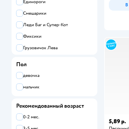
Все
Единороги
В
Abero
Смешарики
Amoswiz
Леди Баг и Супер-Кот
Attivio
Фиксики
BabyGo
Грузовичок Лева
Bestway
Буба
Пол
KiddiePlay
Синий Трактор
девочка
Kingsport
мальчик
Kreiss
Miraculous
Рекомендованный возраст
Play Go
0-2 мес.
5,89 р.
Sima-Land
Песочный
3-5 мес.