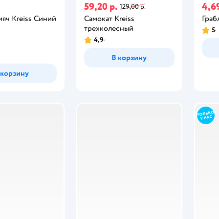
59,20 р.
4,69
129,00 р.
яч Kreiss Синий
Самокат Kreiss
Граб
трехколесный
5
4,9
В корзину
 корзину