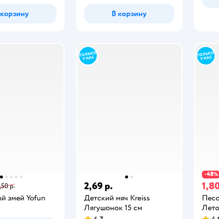
 корзину
В корзину
48
−
%
2,69 р.
1,80
,50 р.
й змей Yofun
Детский мяч Kreiss
Песо
Лягушонок 15 см
Лет