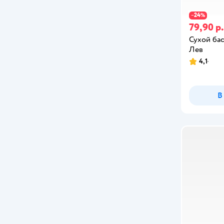
24
−
%
79,90 р.
Сухой ба
Лев
4,1
В