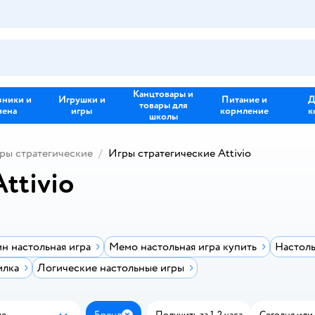
Канцтовары и
зники и
Игрушки и
Питание и
Д
товары для
иена
игры
кормление
к
школы
ры стратегические
Игры стратегические Attivio
ttivio
н настольная игра
Мемо настольная игра купить
Настоль
илка
Логические настольные игры
ые
Бренд
Получить за 1-2 часа
Сегодня или 