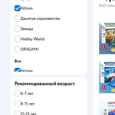
2427 отз
Attivio
Десятое королевство
Звезда
Hobby World
ORIGAMI
Все
Attivio
DREAM MAKERS
Рекомендованный возраст
Hobby World
6-7 лет
ORIGAMI
8-11 лет
Step Puzzle
12-13 лет