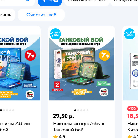
Популярные
Закрыть
Очистить всё
е игры
15
−
%
29,50 р.
18,5
я игра Attivio
Настольная игра Attivio
Наст
 бой
Танковый бой
Кито
4,9
4,