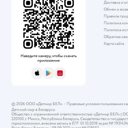
Доставка и о
Обмен и возв
Правила про
Политика ко
Политика исп
Обратная свя
Карта сайта
Наведите камеру, чтобы скачать
приложение
App Store
Google Play
AppGallery
© 2026 ООО «Детмир БЕЛ»
•
Правовые условия пользования с
Детский мир в
Беларуси
Общество с ограниченной ответственностью «Детмир БЕЛ» ( ООО «
220100, г. Минск, Республика Беларусь. Свидетельство о госуд
горисполкомом, внесена запись в ЕГР 01.10.2018 за рег.№ 193143
Республики Беларусь: 09.09.2021 за рег.№ 518552.