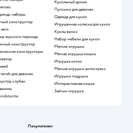
Кукольный домик
heroes
Пупсики для девочек
 френдс наборы
Одежда для кукол
итный конструктор
Игрушечная коляска для кукол
 лего
Куклы винкс
мир юрского периода
Набор мебели для кукол
вянный конструктор
Мягкие игрушки
ллические конструкторы
Мягкая игрушка мишка
креатор
Игрушка котик
speed
Мягкие игрушки антистресс
Friends для девочек
Игрушки подушки
руктор слубан
Интерактивная кошка
 машины
Зайчик игрушка
mindstorms
Покупателям