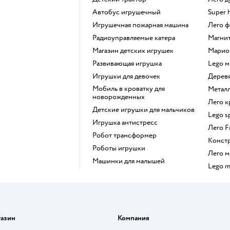
Автобус игрушечный
Super 
Игрушечная пожарная машина
Лего
Радиоуправляемые катера
Магн
Магазин детских игрушек
Марио
Развивающая игрушка
Lego 
Игрушки для девочек
Дере
Мобиль в кроватку для
Мета
новорожденных
Лего 
Детские игрушки для мальчиков
Lego 
Игрушка антистресс
Лего 
Робот трансформер
Конст
Роботы игрушки
Лего
Машинки для малышей
Lego 
газин
Компания