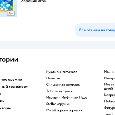
Хорошая игра.
Все отзывы на това
гории
Куклы энчантималс
Майн
Полесье
Инте
ное оружие
Музыкальные инструменты для
Сильваниан фемилис
ный транспорт
детей
Тоботы игрушки
и
Коври
Игрушки Инфинити Надо
ции
Моби
Stellar игрушки
кторы
Фигу
my little pony игрушки
Tiny 