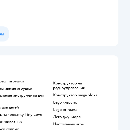
ры
крафт игрушки
Конструктор на
радиоуправлении
рактивные игрушки
Конструктор mega bloks
Lego классик
к для детей
Lego princess
ль на кроватку Tiny Love
Лего джуниорс
рки животных
Настольные игры
Love коврик