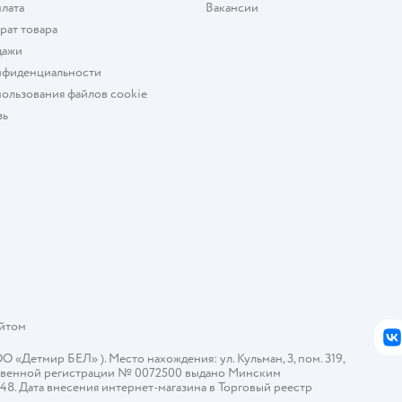
плата
Вакансии
рат товара
дажи
нфиденциальности
ользования файлов cookie
зь
айтом
В
Детмир БЕЛ» ). Место нахождения: ул. Кульман, 3, пом. 319,
арственной регистрации № 0072500 выдано Минским
448. Дата внесения интернет-магазина в Торговый реестр