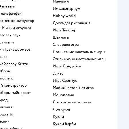
Манчкин
 Хаги ваги
Имаджинариум
а лалафанфан
Hobby world
 Бэтмен конструктор
Доска для рисования
и-Мишки игрушки
Игра Твистер
человек паук
Шахматы
мстители
Словодел игра
шки Трансформеры
Логические настольные игры
ашка
Стиль жизни настольные игры
шка Хеллоу Китти
Игры Бондибон
наборы
Элиас
яго лего
Игра Свинтус
кий конструктор
Мафия настольная игра
 наборы майнкрафт
Монополия
город
Лото игра настольная
tar wars
Лол куклы
hogwarts
Куклы
техник
Куклы Барби
дупло наборы