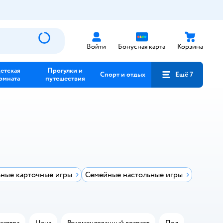
Войти
Бонусная карта
Корзина
етская
Прогулки и
Спорт и отдых
Ещё 7
омната
путешествия
ные карточные игры
Семейные настольные игры
завтра
Цена
Рекомендованный возраст
Пол