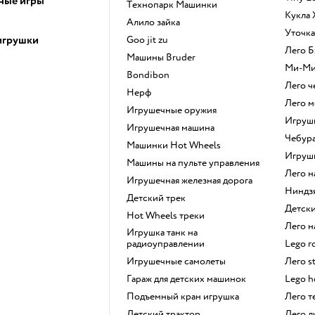
ные игры
Технопарк Машинки
Кукла
Алило зайка
Уточк
игрушки
Goo jit zu
Лего
Машины Bruder
Ми-М
Bondibon
Лего 
Нерф
Лего 
Игрушечные оружия
Игру
Игрушечная машина
Чебур
Машинки Hot Wheels
Игру
Машины на пульте управления
Лего 
Игрушечная железная дорога
Ниндз
Детский трек
Детс
Hot Wheels треки
Лего
Игрушка танк на
радиоуправлении
Lego 
Игрушечные самолеты
Лего s
Гараж для детских машинок
Lego 
Подъемный кран игрушка
Лего 
Детский трактор
Лего 