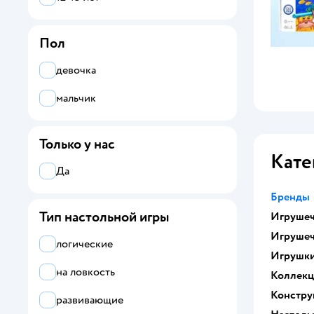
Десятое королевство
Пол
Звезда
девочка
Умные игры
мальчик
Только у нас
Кате
Да
Бренды
Тип настольной игры
Игрушеч
Игрушеч
логические
Игрушк
на ловкость
Коллек
Констру
развивающие