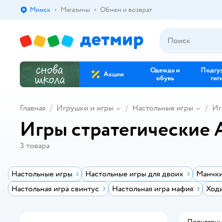
Минск
Магазины
Обмен и возврат
Выбор адреса доставки.
Одежда и
Подгу
Акции
обувь
гиг
Главная
Игрушки и игры
Настольные игры
Иг
Игры стратегические A
3
товара
Настольные игры
Настольные игры для двоих
Манчки
Настольная игра свинтус
Настольная игра мафия
Ход
Популярн