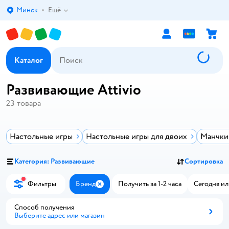
Минск
Ещё
Выбор адреса доставки.
Каталог
Развивающие Attivio
23
товара
Настольные игры
Настольные игры для двоих
Манчкин
Категория: Развивающие
Сортировка
Фильтры
Бренд
Получить за 1-2 часа
Сегодня ил
Закрыть
Способ получения
Выберите адрес или магазин
Способ получения