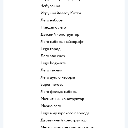
Чебурашка
Игрушка Хеллоу Китти
Лего наборы
Ниндзяго лего
Детский конструктор
Лего наборы майнкрафт
Lego город
Лего star wars
Lego hogwarts
Лего техник
Лего дупло наборы
Super heroes
Лего френдс наборы
Магнитный конструктор
Марио лего
Lego мир юрского периода
Деревянный конструктор
Металлические конструкторы