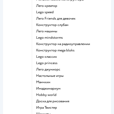
Лего креатор
Lego speed
Лего Friends для девочек
Конструктор слубан
Лего машины
Lego mindstorms
Конструктор на радиоуправлении
Конструктор mega bloks
Lego классик
Lego princess
Лего джуниорс
Настольные игры
Манчкин
Имаджинариум
Hobby world
Доска для рисования
Игра Твистер
Шахматы