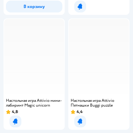
В корзину
Уведомить о появлении
Настольная игра Attivio мини-
Настольная игра Attivio
лабиринт Magic unicorn
Пятнашки Buggi puzzle
4,8
4,4
Уведомить о появлении
Уведомить о появлении