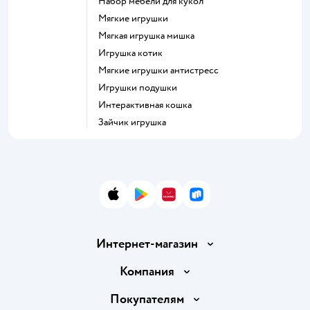
Набор мебели для кукол
Мягкие игрушки
Мягкая игрушка мишка
Игрушка котик
Мягкие игрушки антистресс
Игрушки подушки
Интерактивная кошка
Зайчик игрушка
App Store
Google Play
AppGallery
RuStore
Интернет-магазин
Доставка и оплата
Компания
Обмен и возврат товара
Вакансии
Покупателям
Правила продажи