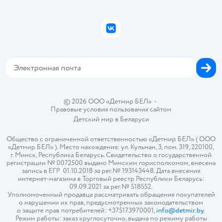
Подарочные карты
Политика конфиденциальности
Бонусные карты
Политика использования файлов cookie
ВКонтакте
Блог
Обратная связь
Магазины сети
Карта сайта
© 2026 ООО «Детмир БЕЛ»
•
Правовые условия пользования сайтом
Детский мир в
Беларуси
Общество с ограниченной ответственностью «Детмир БЕЛ» ( ООО
«Детмир БЕЛ» ). Место нахождения: ул. Кульман, 3, пом. 319, 220100,
г. Минск, Республика Беларусь. Свидетельство о государственной
регистрации № 0072500 выдано Минским горисполкомом, внесена
запись в ЕГР 01.10.2018 за рег.№ 193143448. Дата внесения
интернет-магазина в Торговый реестр Республики Беларусь:
09.09.2021 за рег.№ 518552.
Уполномоченный продавца рассматривать обращения покупателей
о нарушении их прав, предусмотренных законодательством
о защите прав потребителей: +375173970001,
info@detmir.by
.
Режим работы: заказ круглосуточно, выдача по режиму работы