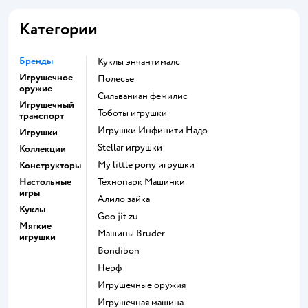
Категории
Бренды
Куклы энчантималс
Игрушечное
Полесье
оружие
Сильваниан фемилис
Игрушечный
Тоботы игрушки
транспорт
Игрушки Инфинити Надо
Игрушки
Stellar игрушки
Коллекции
my little pony игрушки
Конструкторы
Настольные
Технопарк Машинки
игры
Алило зайка
Куклы
Goo jit zu
Мягкие
Машины Bruder
игрушки
Bondibon
Нерф
Игрушечные оружия
Игрушечная машина