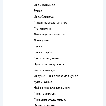
Игры Бондибон
Элиас
Игра Свинтус
Мафия настольная игра
Монополия
Лото игра настольная
Лол куклы
Куклы
Куклы Барби
Кукольный домик
Пупсики для девочек
Одежда для кукол
Игрушечная коляска для кукол
Куклы винкс
Набор мебели для кукол
Мягкие игрушки
Мягкая игрушка мишка
Игрушка котик