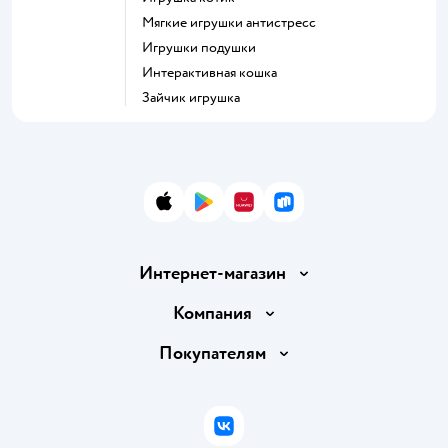
Мягкие игрушки антистресс
Игрушки подушки
Интерактивная кошка
Зайчик игрушка
App Store
Google Play
AppGallery
RuStore
Интернет-магазин
Доставка и оплата
Компания
Обмен и возврат товара
Вакансии
Покупателям
Правила продажи
Подарочные карты
Политика конфиденциальности
Бонусные карты
Политика использования файлов cookie
ВКонтакте
Блог