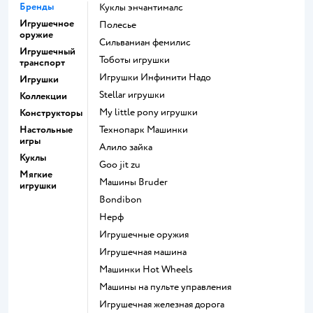
Бренды
Куклы энчантималс
Игрушечное
Полесье
оружие
Сильваниан фемилис
Игрушечный
Тоботы игрушки
транспорт
Игрушки Инфинити Надо
Игрушки
Stellar игрушки
Коллекции
my little pony игрушки
Конструкторы
Настольные
Технопарк Машинки
игры
Алило зайка
Куклы
Goo jit zu
Мягкие
Машины Bruder
игрушки
Bondibon
Нерф
Игрушечные оружия
Игрушечная машина
Машинки Hot Wheels
Машины на пульте управления
Игрушечная железная дорога