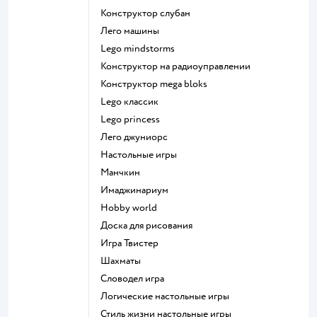
Конструктор слубан
Лего машины
Lego mindstorms
Конструктор на радиоуправлении
Конструктор mega bloks
Lego классик
Lego princess
Лего джуниорс
Настольные игры
Манчкин
Имаджинариум
Hobby world
Доска для рисования
Игра Твистер
Шахматы
Словодел игра
Логические настольные игры
Стиль жизни настольные игры