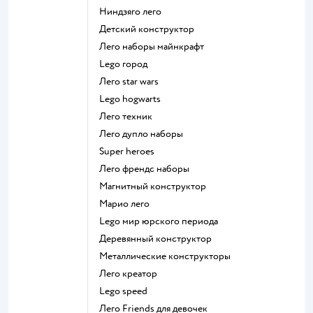
Ниндзяго лего
Детский конструктор
Лего наборы майнкрафт
Lego город
Лего star wars
Lego hogwarts
Лего техник
Лего дупло наборы
Super heroes
Лего френдс наборы
Магнитный конструктор
Марио лего
Lego мир юрского периода
Деревянный конструктор
Металлические конструкторы
Лего креатор
Lego speed
Лего Friends для девочек