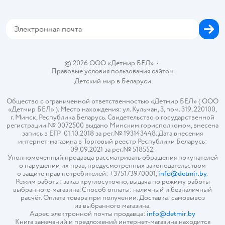
Обратная связь
Магазины сети
Карта сайта
© 2026 ООО «Детмир БЕЛ»
•
Правовые условия пользования сайтом
Детский мир в
Беларуси
Общество с ограниченной ответственностью «Детмир БЕЛ» ( ООО
«Детмир БЕЛ» ). Место нахождения: ул. Кульман, 3, пом. 319, 220100,
г. Минск, Республика Беларусь. Свидетельство о государственной
регистрации № 0072500 выдано Минским горисполкомом, внесена
запись в ЕГР 01.10.2018 за рег.№ 193143448. Дата внесения
интернет-магазина в Торговый реестр Республики Беларусь:
09.09.2021 за рег.№ 518552.
Уполномоченный продавца рассматривать обращения покупателей
о нарушении их прав, предусмотренных законодательством
о защите прав потребителей: +375173970001,
info@detmir.by
.
Режим работы: заказ круглосуточно, выдача по режиму работы
выбранного магазина. Способ оплаты: наличный и безналичный
расчёт. Оплата товара при получении. Доставка: самовывоз
из выбранного магазина.
Адрес электронной почты продавца:
info@detmir.by
Книга замечаний и предложений интернет-магазина находится