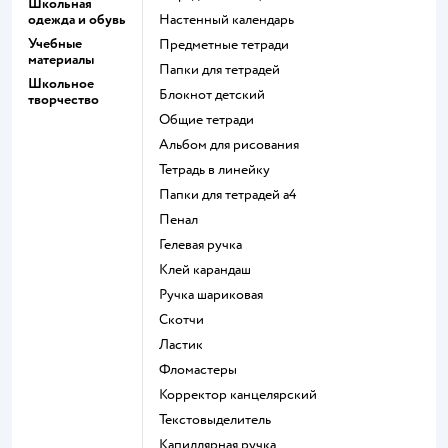
Школьная
одежда и обувь
Настенный календарь
Учебные
Предметные тетради
материалы
Папки для тетрадей
Школьное
Блокнот детский
творчество
Общие тетради
Альбом для рисования
Тетрадь в линейку
Папки для тетрадей а4
Пенал
Гелевая ручка
Клей карандаш
Ручка шариковая
Скотчи
Ластик
Фломастеры
Корректор канцелярский
Текстовыделитель
Капиллярная ручка