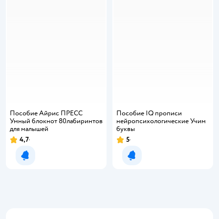
Пособие Айрис ПРЕСС
Пособие IQ прописи
Умный блокнот 80лабиринтов
нейропсихологические Учим
для малышей
буквы
4,7
5
Уведомить о появлении
Уведомить о появлении