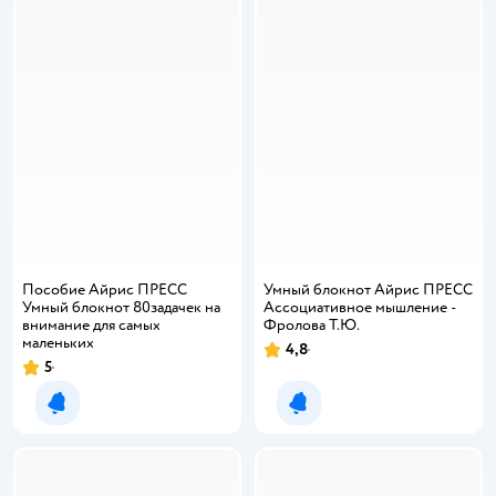
Пособие Айрис ПРЕСС
Умный блокнот Айрис ПРЕСС
Умный блокнот 80задачек на
Ассоциативное мышление -
внимание для самых
Фролова Т.Ю.
маленьких
4,8
5
Уведомить о появлении
Уведомить о появлении