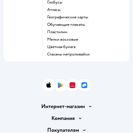
Глобусы
Атласы
Географические карты
Обучающие плакаты
Пластилин
Мелки восковые
Цветная бумага
Стаканы непроливайки
App Store
Google Play
AppGallery
RuStore
Интернет-магазин
Доставка и оплата
Компания
Обмен и возврат товара
Вакансии
Покупателям