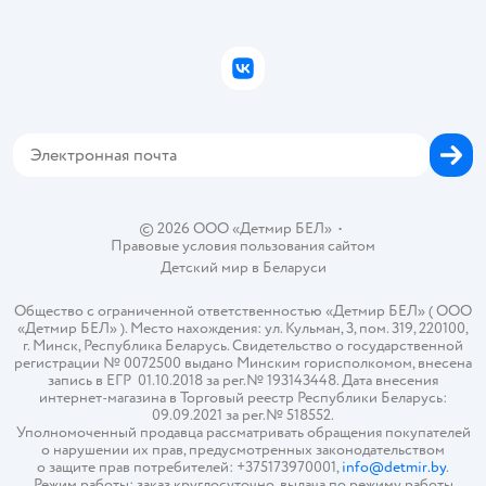
Правила продажи
Подарочные карты
Политика конфиденциальности
Бонусные карты
Политика использования файлов cookie
ВКонтакте
Блог
Обратная связь
Магазины сети
Карта сайта
© 2026 ООО «Детмир БЕЛ»
•
Правовые условия пользования сайтом
Детский мир в
Беларуси
Общество с ограниченной ответственностью «Детмир БЕЛ» ( ООО
«Детмир БЕЛ» ). Место нахождения: ул. Кульман, 3, пом. 319, 220100,
г. Минск, Республика Беларусь. Свидетельство о государственной
регистрации № 0072500 выдано Минским горисполкомом, внесена
запись в ЕГР 01.10.2018 за рег.№ 193143448. Дата внесения
интернет-магазина в Торговый реестр Республики Беларусь:
09.09.2021 за рег.№ 518552.
Уполномоченный продавца рассматривать обращения покупателей
о нарушении их прав, предусмотренных законодательством
о защите прав потребителей: +375173970001,
info@detmir.by
.
Режим работы: заказ круглосуточно, выдача по режиму работы