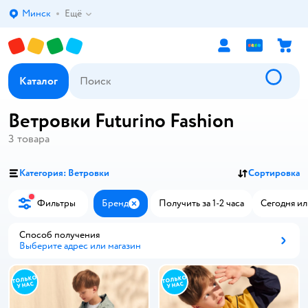
Минск
Ещё
Выбор адреса доставки.
Каталог
Ветровки Futurino Fashion
3
товара
Категория: Ветровки
Сортировка
Фильтры
Бренд
Получить за 1-2 часа
Сегодня ил
Закрыть
Способ получения
Выберите адрес или магазин
Способ получения