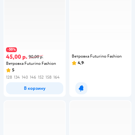
50
−
%
45,00 р.
Ветровка Futurino Fashion
90,00 р.
4,9
Ветровка Futurino Fashion
5
128
134
140
146
152
158
164
В корзину
Уведомить о появлении