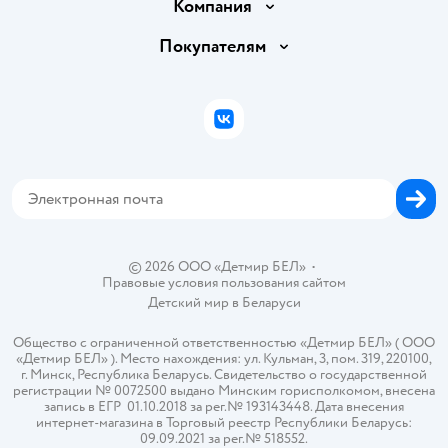
Доставка и оплата
Компания
Обмен и возврат товара
Вакансии
Покупателям
Правила продажи
Подарочные карты
Политика конфиденциальности
Бонусные карты
Политика использования файлов cookie
ВКонтакте
Блог
Обратная связь
Магазины сети
Карта сайта
© 2026 ООО «Детмир БЕЛ»
•
Правовые условия пользования сайтом
Детский мир в
Беларуси
Общество с ограниченной ответственностью «Детмир БЕЛ» ( ООО
«Детмир БЕЛ» ). Место нахождения: ул. Кульман, 3, пом. 319, 220100,
г. Минск, Республика Беларусь. Свидетельство о государственной
регистрации № 0072500 выдано Минским горисполкомом, внесена
запись в ЕГР 01.10.2018 за рег.№ 193143448. Дата внесения
интернет-магазина в Торговый реестр Республики Беларусь:
09.09.2021 за рег.№ 518552.