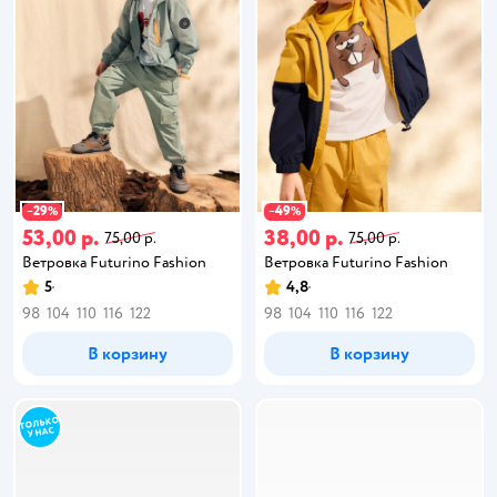
29
49
−
%
−
%
53,00 р.
38,00 р.
75,00 р.
75,00 р.
Ветровка Futurino Fashion
Ветровка Futurino Fashion
5
4,8
98
104
110
116
122
98
104
110
116
122
В корзину
В корзину