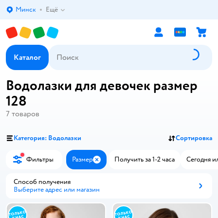
Минск
Ещё
Выбор адреса доставки.
Каталог
Водолазки для девочек размер
128
7
товаров
Категория: Водолазки
Сортировка
Фильтры
Размер
Получить за 1-2 часа
Сегодня и
Закрыть
Способ получения
Выберите адрес или магазин
Способ получения