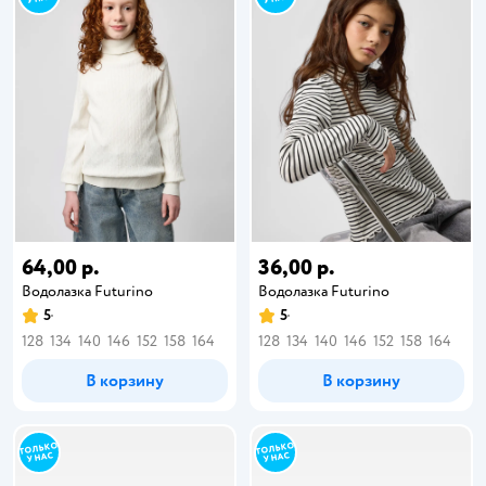
64,00 р.
36,00 р.
Водолазка Futurino
Водолазка Futurino
5
5
128
134
140
146
152
158
164
128
134
140
146
152
158
164
В корзину
В корзину