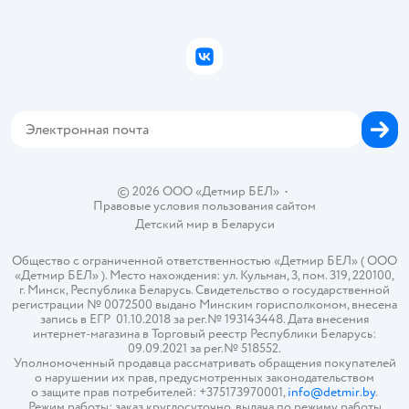
Правила продажи
Подарочные карты
Политика конфиденциальности
Бонусные карты
Политика использования файлов cookie
ВКонтакте
Блог
Обратная связь
Магазины сети
Карта сайта
© 2026 ООО «Детмир БЕЛ»
•
Правовые условия пользования сайтом
Детский мир в
Беларуси
Общество с ограниченной ответственностью «Детмир БЕЛ» ( ООО
«Детмир БЕЛ» ). Место нахождения: ул. Кульман, 3, пом. 319, 220100,
г. Минск, Республика Беларусь. Свидетельство о государственной
регистрации № 0072500 выдано Минским горисполкомом, внесена
запись в ЕГР 01.10.2018 за рег.№ 193143448. Дата внесения
интернет-магазина в Торговый реестр Республики Беларусь:
09.09.2021 за рег.№ 518552.
Уполномоченный продавца рассматривать обращения покупателей
о нарушении их прав, предусмотренных законодательством
о защите прав потребителей: +375173970001,
info@detmir.by
.
Режим работы: заказ круглосуточно, выдача по режиму работы