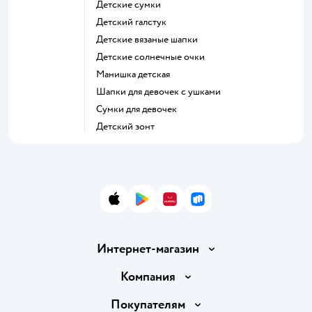
Детские сумки
Детский галстук
Детские вязаные шапки
Детские солнечные очки
Манишка детская
Шапки для девочек с ушками
Сумки для девочек
Детский зонт
App Store
Google Play
AppGallery
RuStore
Интернет-магазин
Доставка и оплата
Компания
Обмен и возврат товара
Вакансии
Покупателям