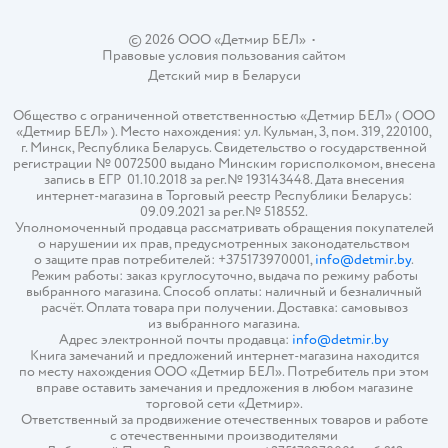
© 2026 ООО «Детмир БЕЛ»
•
Правовые условия пользования сайтом
Детский мир в
Беларуси
Общество с ограниченной ответственностью «Детмир БЕЛ» ( ООО
«Детмир БЕЛ» ). Место нахождения: ул. Кульман, 3, пом. 319, 220100,
г. Минск, Республика Беларусь. Свидетельство о государственной
регистрации № 0072500 выдано Минским горисполкомом, внесена
запись в ЕГР 01.10.2018 за рег.№ 193143448. Дата внесения
интернет-магазина в Торговый реестр Республики Беларусь:
09.09.2021 за рег.№ 518552.
Уполномоченный продавца рассматривать обращения покупателей
о нарушении их прав, предусмотренных законодательством
о защите прав потребителей: +375173970001,
info@detmir.by
.
Режим работы: заказ круглосуточно, выдача по режиму работы
выбранного магазина. Способ оплаты: наличный и безналичный
расчёт. Оплата товара при получении. Доставка: самовывоз
из выбранного магазина.
Адрес электронной почты продавца:
info@detmir.by
Книга замечаний и предложений интернет-магазина находится
по месту нахождения ООО «Детмир БЕЛ». Потребитель при этом
вправе оставить замечания и предложения в любом магазине
торговой сети «Детмир».
Ответственный за продвижение отечественных товаров и работе
с отечественными производителями