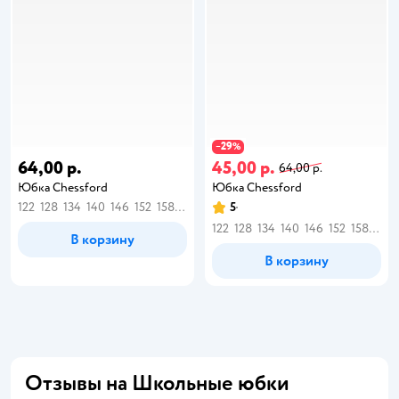
29
−
%
64,00 р.
45,00 р.
64,00 р.
Юбка Chessford
Юбка Chessford
122
128
134
140
146
152
158
164
5
122
128
134
140
146
152
158
164
В корзину
В корзину
Отзывы на Школьные юбки