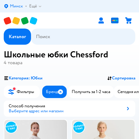
Минск
Ещё
Выбор адреса доставки.
Каталог
Школьные юбки Chessford
4
товара
Категория: Юбки
Сортировка
Фильтры
Бренд
Получить за 1-2 часа
Сегодня ил
Закрыть
Способ получения
Выберите адрес или магазин
Способ получения