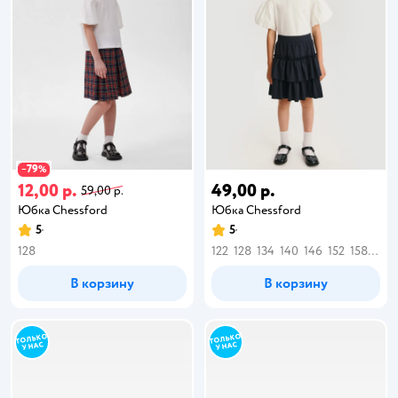
79
−
%
12,00 р.
49,00 р.
59,00 р.
Юбка Chessford
Юбка Chessford
5
5
128
122
128
134
140
146
152
158
164
В корзину
В корзину