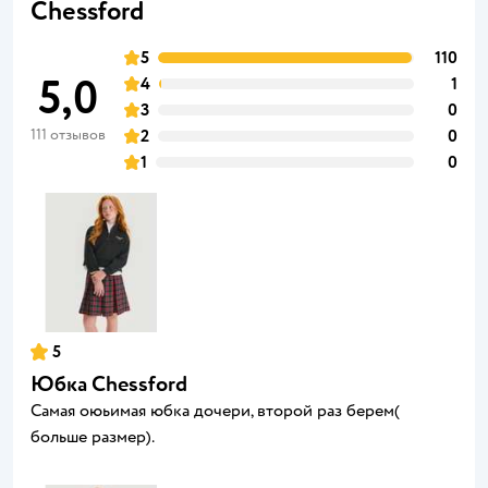
Chessford
5
110
5,0
4
1
3
0
111 отзывов
2
0
1
0
5
Юбка Chessford
Самая оюьимая юбка дочери, второй раз берем(
больше размер).