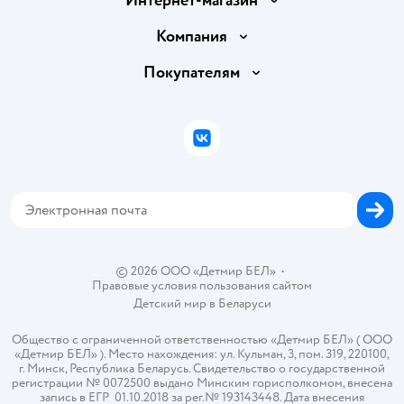
Интернет-магазин
Доставка и оплата
Компания
Обмен и возврат товара
Вакансии
Покупателям
Правила продажи
Подарочные карты
Политика конфиденциальности
Бонусные карты
Политика использования файлов cookie
ВКонтакте
Блог
Обратная связь
Магазины сети
Карта сайта
© 2026 ООО «Детмир БЕЛ»
•
Правовые условия пользования сайтом
Детский мир в
Беларуси
Общество с ограниченной ответственностью «Детмир БЕЛ» ( ООО
«Детмир БЕЛ» ). Место нахождения: ул. Кульман, 3, пом. 319, 220100,
г. Минск, Республика Беларусь. Свидетельство о государственной
регистрации № 0072500 выдано Минским горисполкомом, внесена
запись в ЕГР 01.10.2018 за рег.№ 193143448. Дата внесения