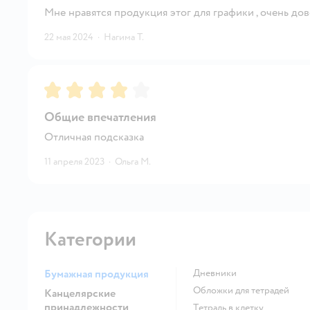
Мне нравятся продукция этог для графики , очень до
22 мая 2024
·
Нагима Т.
Рейтинг:
4
Общие впечатления
Отличная подсказка
11 апреля 2023
·
Ольга М.
Категории
Бумажная продукция
Дневники
Обложки для тетрадей
Канцелярские
принадлежности
Тетрадь в клетку