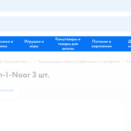
Канцтовары и
зники и
Игрушки и
Питание и
Д
товары для
иена
игры
кормление
к
школы
е творчество
Карандаши чернографитные и грифели
Ка
-I-Noor 3 шт.
ранное