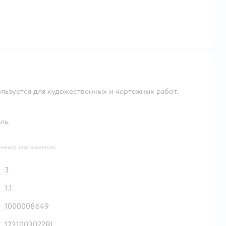
льзуется для художественных и чертежных работ.
ль.
чных магазинов.
3
1.1
1000008649
1231003022BL