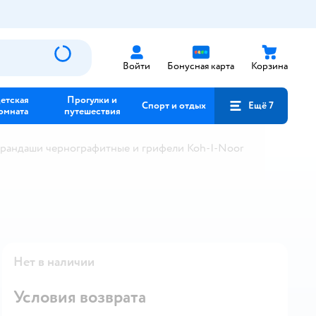
Войти
Бонусная карта
Корзина
етская
Прогулки и
Спорт и отдых
Ещё 7
омната
путешествия
рандаши чернографитные и грифели Koh-I-Noor
Нет в наличии
Условия возврата