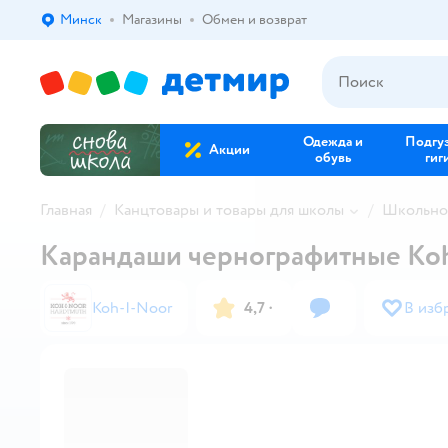
Минск
Магазины
Обмен и возврат
Выбор адреса доставки.
Одежда и
Подгу
Акции
обувь
гиг
Главная
Канцтовары и товары для школы
Школьно
Карандаши чернографитные Koh
Koh-I-Noor
4,7
·
В изб