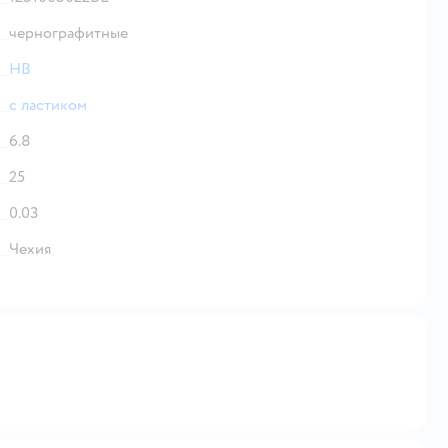
чернографитные
HB
с ластиком
6.8
25
0.03
Чехия