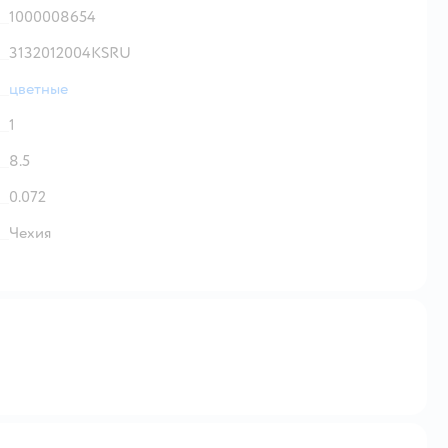
1000008654
3132012004KSRU
цветные
1
8.5
0.072
Чехия