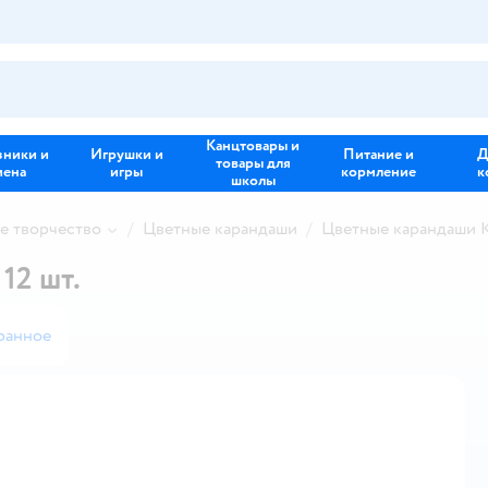
Канцтовары и
зники и
Игрушки и
Питание и
Д
товары для
иена
игры
кормление
к
школы
е творчество
Цветные карандаши
Цветные карандаши 
12 шт.
ранное