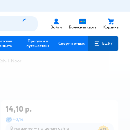
Войти
Бонусная карта
Корзина
етская
Прогулки и
Спорт и отдых
Ещё 7
омната
путешествия
Koh-I-Noor
14,10 р.
+
0,14
В магазине — по ценам сайта