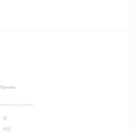
 бумаге.
чных магазинов.
12
19.5