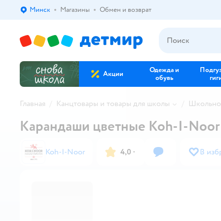
Минск
Магазины
Обмен и возврат
Выбор адреса доставки.
Одежда и
Подгу
Акции
обувь
гиг
Главная
Канцтовары и товары для школы
Школьно
Карандаши цветные Koh-I-Noor 
Koh-I-Noor
4,0
·
В изб