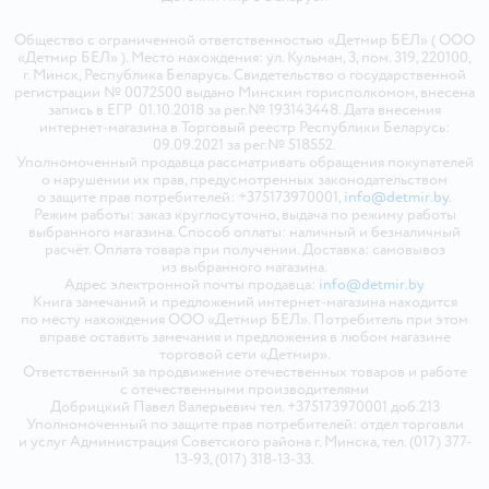
Общество с ограниченной ответственностью «Детмир БЕЛ» ( ООО
«Детмир БЕЛ» ). Место нахождения: ул. Кульман, 3, пом. 319, 220100,
г. Минск, Республика Беларусь. Свидетельство о государственной
регистрации № 0072500 выдано Минским горисполкомом, внесена
запись в ЕГР 01.10.2018 за рег.№ 193143448. Дата внесения
интернет-магазина в Торговый реестр Республики Беларусь:
09.09.2021 за рег.№ 518552.
Уполномоченный продавца рассматривать обращения покупателей
о нарушении их прав, предусмотренных законодательством
о защите прав потребителей: +375173970001,
info@detmir.by
.
Режим работы: заказ круглосуточно, выдача по режиму работы
выбранного магазина. Способ оплаты: наличный и безналичный
расчёт. Оплата товара при получении. Доставка: самовывоз
из выбранного магазина.
Адрес электронной почты продавца:
info@detmir.by
Книга замечаний и предложений интернет-магазина находится
по месту нахождения ООО «Детмир БЕЛ». Потребитель при этом
вправе оставить замечания и предложения в любом магазине
торговой сети «Детмир».
Ответственный за продвижение отечественных товаров и работе
с отечественными производителями
Добрицкий Павел Валерьевич тел. +375173970001 доб.213
Уполномоченный по защите прав потребителей: отдел торговли
и услуг Администрация Советского района г. Минска, тел. (017) 377-
13-93, (017) 318-13-33.