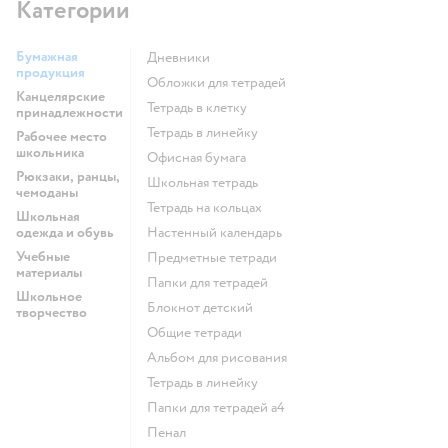
Категории
Бумажная
Дневники
продукция
Обложки для тетрадей
Канцелярские
Тетрадь в клетку
принадлежности
Тетрадь в линейку
Рабочее место
школьника
Офисная бумага
Рюкзаки, ранцы,
Школьная тетрадь
чемоданы
Тетрадь на кольцах
Школьная
одежда и обувь
Настенный календарь
Учебные
Предметные тетради
материалы
Папки для тетрадей
Школьное
Блокнот детский
творчество
Общие тетради
Альбом для рисования
Тетрадь в линейку
Папки для тетрадей а4
Пенал