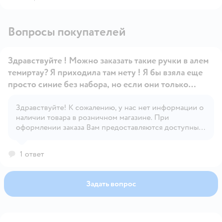
Вопросы покупателей
Здравствуйте ! Можно заказать такие ручки в алем
темиртау? Я приходила там нету ! Я бы взяла еще
просто синие без набора, но если они только
набором тоже взяла бы даже упаковок 20
Здравствуйте! К сожалению, у нас нет информации о
Открыть вопрос
наличии товара в розничном магазине. При
оформлении заказа Вам предоставляются доступные
способы получения.
1 ответ
Задать вопрос