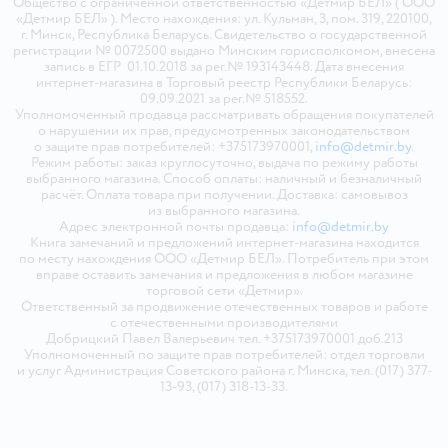
Общество с ограниченной ответственностью «Детмир БЕЛ» ( ООО
«Детмир БЕЛ» ). Место нахождения: ул. Кульман, 3, пом. 319, 220100,
г. Минск, Республика Беларусь. Свидетельство о государственной
регистрации № 0072500 выдано Минским горисполкомом, внесена
запись в ЕГР 01.10.2018 за рег.№ 193143448. Дата внесения
интернет-магазина в Торговый реестр Республики Беларусь:
09.09.2021 за рег.№ 518552.
Уполномоченный продавца рассматривать обращения покупателей
о нарушении их прав, предусмотренных законодательством
о защите прав потребителей: +375173970001,
info@detmir.by
.
Режим работы: заказ круглосуточно, выдача по режиму работы
выбранного магазина. Способ оплаты: наличный и безналичный
расчёт. Оплата товара при получении. Доставка: самовывоз
из выбранного магазина.
Адрес электронной почты продавца:
info@detmir.by
Книга замечаний и предложений интернет-магазина находится
по месту нахождения ООО «Детмир БЕЛ». Потребитель при этом
вправе оставить замечания и предложения в любом магазине
торговой сети «Детмир».
Ответственный за продвижение отечественных товаров и работе
с отечественными производителями
Добрицкий Павел Валерьевич тел. +375173970001 доб.213
Уполномоченный по защите прав потребителей: отдел торговли
и услуг Администрация Советского района г. Минска, тел. (017) 377-
13-93, (017) 318-13-33.