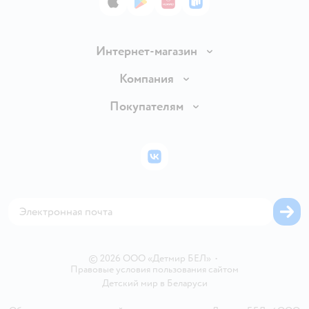
App Store
Google Play
AppGallery
RuStore
Интернет-магазин
Доставка и оплата
Компания
Обмен и возврат товара
Вакансии
Покупателям
Правила продажи
Подарочные карты
Политика конфиденциальности
Бонусные карты
Политика использования файлов cookie
ВКонтакте
Блог
Обратная связь
Магазины сети
Карта сайта
© 2026 ООО «Детмир БЕЛ»
•
Правовые условия пользования сайтом
Детский мир в
Беларуси