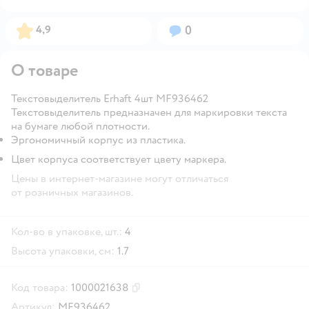
Рейтинг:
Вопросов:
4,9
0
О товаре
Текстовыделитель Erhaft 4шт MF936462
Текстовыделитель предназначен для маркировки текста
на бумаге любой плотности.
Эргономичный корпус из пластика.
Цвет корпуса соответствует цвету маркера.
Цены в интернет-магазине могут отличаться
от розничных магазинов.
Кол-во в упаковке, шт.:
4
Высота упаковки, см:
1.7
Код товара:
1000021638
Скопировать код товара
Артикул:
MF936462