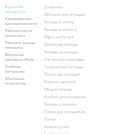
Бумажная
Дневники
продукция
Обложки для тетрадей
Канцелярские
Тетрадь в клетку
принадлежности
Тетрадь в линейку
Рабочее место
школьника
Офисная бумага
Рюкзаки, ранцы,
Школьная тетрадь
чемоданы
Тетрадь на кольцах
Школьная
одежда и обувь
Настенный календарь
Учебные
Предметные тетради
материалы
Папки для тетрадей
Школьное
Блокнот детский
творчество
Общие тетради
Альбом для рисования
Тетрадь в линейку
Папки для тетрадей а4
Пенал
Гелевая ручка