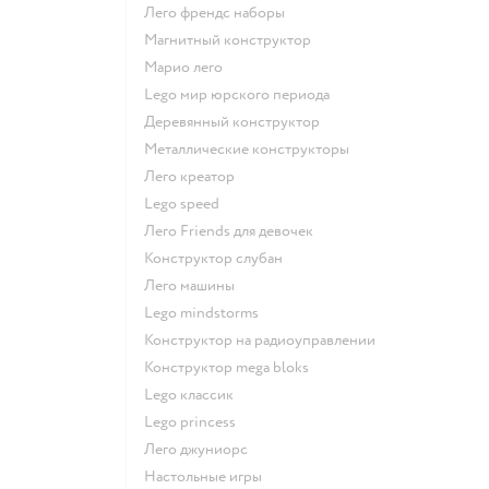
Лего френдс наборы
Магнитный конструктор
Марио лего
Lego мир юрского периода
Деревянный конструктор
Металлические конструкторы
Лего креатор
Lego speed
Лего Friends для девочек
Конструктор слубан
Лего машины
Lego mindstorms
Конструктор на радиоуправлении
Конструктор mega bloks
Lego классик
Lego princess
Лего джуниорс
Настольные игры