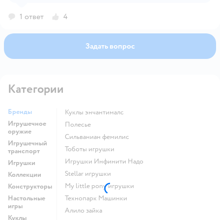
.
1 ответ
4
Задать вопрос
Категории
Бренды
Куклы энчантималс
Игрушечное
Полесье
оружие
Сильваниан фемилис
Игрушечный
Тоботы игрушки
транспорт
Игрушки Инфинити Надо
Игрушки
Stellar игрушки
Коллекции
my little pony игрушки
Конструкторы
Настольные
Технопарк Машинки
игры
Алило зайка
Куклы