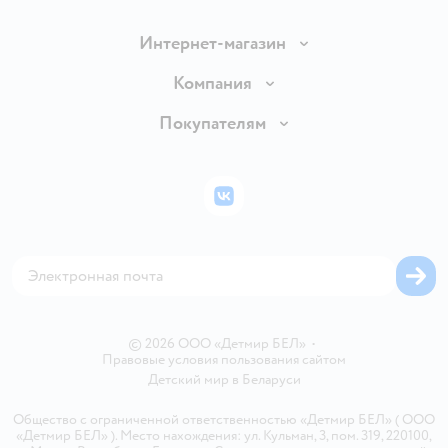
Интернет-магазин
Доставка и оплата
Компания
Обмен и возврат товара
Вакансии
Покупателям
Правила продажи
Подарочные карты
Политика конфиденциальности
Бонусные карты
Политика использования файлов cookie
ВКонтакте
Блог
Обратная связь
Магазины сети
Карта сайта
© 2026 ООО «Детмир БЕЛ»
•
Правовые условия пользования сайтом
Детский мир в
Беларуси
Общество с ограниченной ответственностью «Детмир БЕЛ» ( ООО
«Детмир БЕЛ» ). Место нахождения: ул. Кульман, 3, пом. 319, 220100,