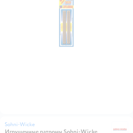
Sohni-Wicke
Игрушечные патроны Sohni-Wicke
S