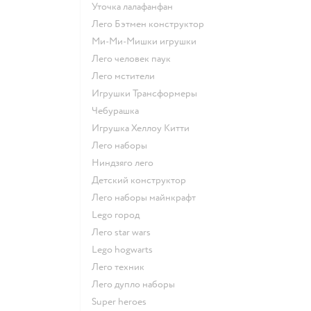
Уточка лалафанфан
Лего Бэтмен конструктор
Ми-Ми-Мишки игрушки
Лего человек паук
Лего мстители
Игрушки Трансформеры
Чебурашка
Игрушка Хеллоу Китти
Лего наборы
Ниндзяго лего
Детский конструктор
Лего наборы майнкрафт
Lego город
Лего star wars
Lego hogwarts
Лего техник
Лего дупло наборы
Super heroes