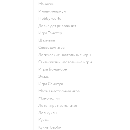
Манчкин
Имаджинариум
Hobby world
Доска для рисования
Игра Твистер
Шахматы
Словодел игра
Логические настольные игры
Стиль жизни настольные игры
Игры Бондибон
Элиас
Игра Свинтус
Мафия настольная игра
Монополия
Лото игра настольная
Лол куклы
Куклы
Куклы Барби