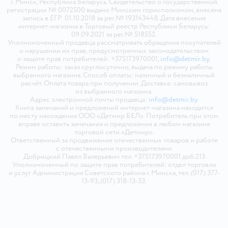
г. Минск, Республика Беларусь. Свидетельство о государственной
регистрации № 0072500 выдано Минским горисполкомом, внесена
запись в ЕГР 01.10.2018 за рег.№ 193143448. Дата внесения
интернет-магазина в Торговый реестр Республики Беларусь:
09.09.2021 за рег.№ 518552.
Уполномоченный продавца рассматривать обращения покупателей
о нарушении их прав, предусмотренных законодательством
о защите прав потребителей: +375173970001,
info@detmir.by
.
Режим работы: заказ круглосуточно, выдача по режиму работы
выбранного магазина. Способ оплаты: наличный и безналичный
расчёт. Оплата товара при получении. Доставка: самовывоз
из выбранного магазина.
Адрес электронной почты продавца:
info@detmir.by
Книга замечаний и предложений интернет-магазина находится
по месту нахождения ООО «Детмир БЕЛ». Потребитель при этом
вправе оставить замечания и предложения в любом магазине
торговой сети «Детмир».
Ответственный за продвижение отечественных товаров и работе
с отечественными производителями
Добрицкий Павел Валерьевич тел. +375173970001 доб.213
Уполномоченный по защите прав потребителей: отдел торговли
и услуг Администрация Советского района г. Минска, тел. (017) 377-
13-93, (017) 318-13-33.