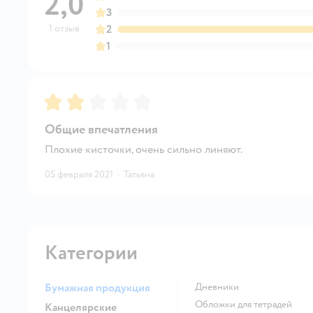
2,0
3
1 отзыв
2
1
Рейтинг:
2
Общие впечатления
Плохие кисточки, очень сильно линяют.
05 февраля 2021
·
Татьяна
Категории
Бумажная продукция
Дневники
Обложки для тетрадей
Канцелярские