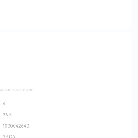
чных магазинов.
4
26.5
1000042640
36123