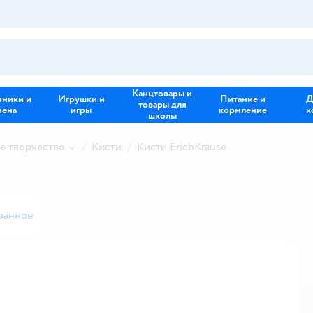
Канцтовары и
зники и
Игрушки и
Питание и
Д
товары для
иена
игры
кормление
к
школы
е творчество
Кисти
Кисти ErichKrause
ранное