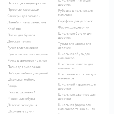
Школьные платья для
Ножницы канцелярские
девочек
Простые карандаши
Рубашка школьная для
мальчика
Стикеры для записей
Сарафаны для девочек
Линейки металлические
Фартук для девочки
Клей пва
Школьные брюки для
Лотки для бумаги
девочек
Детская печать
Туфли для школы для
Ручка гелевая синяя
девочек
Школьная обувь для
Ручки шариковые черные
мальчиков
Ручка шариковая красная
Школьные жилеты для
Папка для рисования
мальчиков
Наборы мебели для детей
Школьные костюмы для
мальчиков
Школьная мебель
Школьный кардиган для
Ранцы
девочки
Рюкзак школьный
Школьные джемпер для
Мешок для обуви
девочки
Школьная форма для
Детские чемоданы
мальчиков темно синяя
Школьные сумки