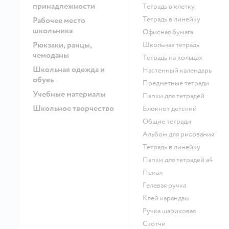
принадлежности
Тетрадь в клетку
Тетрадь в линейку
Рабочее место
школьника
Офисная бумага
Рюкзаки, ранцы,
Школьная тетрадь
чемоданы
Тетрадь на кольцах
Школьная одежда и
Настенный календарь
обувь
Предметные тетради
Учебные материалы
Папки для тетрадей
Школьное творчество
Блокнот детский
Общие тетради
Альбом для рисования
Тетрадь в линейку
Папки для тетрадей а4
Пенал
Гелевая ручка
Клей карандаш
Ручка шариковая
Скотчи