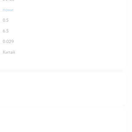
пони
0.5
6.5
0.029
Китай