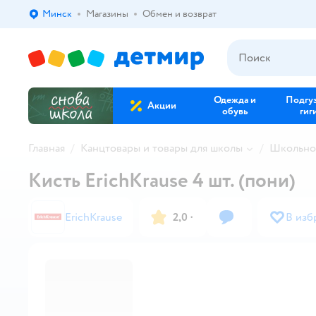
Минск
Магазины
Обмен и возврат
Выбор адреса доставки.
Одежда и
Подгу
Акции
обувь
гиг
Главная
Канцтовары и товары для школы
Школьно
Кисть ErichKrause 4 шт. (пони)
ErichKrause
2,0
·
В изб