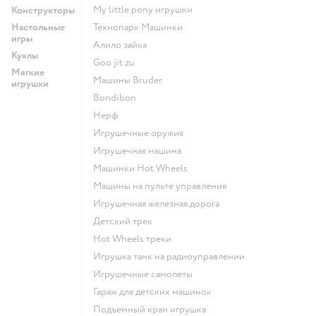
my little pony игрушки
Конструкторы
Настольные
Технопарк Машинки
игры
Алило зайка
Куклы
Goo jit zu
Мягкие
Машины Bruder
игрушки
Bondibon
Нерф
Игрушечные оружия
Игрушечная машина
Машинки Hot Wheels
Машины на пульте управления
Игрушечная железная дорога
Детский трек
Hot Wheels треки
Игрушка танк на радиоуправлении
Игрушечные самолеты
Гараж для детских машинок
Подъемный кран игрушка