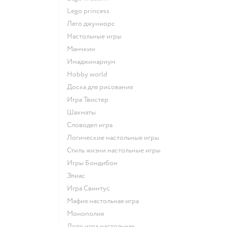
Lego princess
Лего джуниорс
Настольные игры
Манчкин
Имаджинариум
Hobby world
Доска для рисования
Игра Твистер
Шахматы
Словодел игра
Логические настольные игры
Стиль жизни настольные игры
Игры Бондибон
Элиас
Игра Свинтус
Мафия настольная игра
Монополия
Лото игра настольная