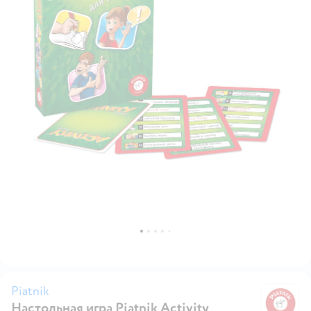
Piatnik
Настольная игра Piatnik Activity
Pi