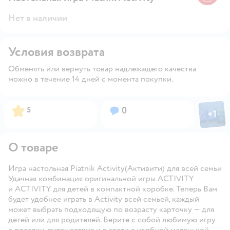
Нет в наличии
Условия возврата
Обменять или вернуть товар надлежащего качества
можно в течение 14 дней с момента покупки.
Фото пол
Рейтинг:
Вопросов:
5
0
+
1
Откры
О товаре
Игра настольная Piatnik Activity(Активити) для всей семьи
Удачная комбинация оригинальной игры ACTIVITY
и ACTIVITY для детей в компактной коробке. Теперь Вам
будет удобнее играть в Activity всей семьей, каждый
может выбрать подходящую по возрасту карточку — для
детей или для родителей. Берите с собой любимую игру
в поездки, путешествия и в гости в удобной маленькой