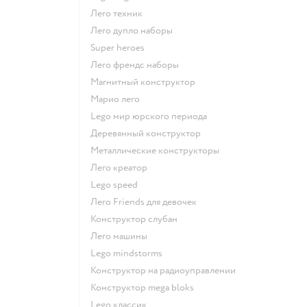
Лего техник
Лего дупло наборы
Super heroes
Лего френдс наборы
Магнитный конструктор
Марио лего
Lego мир юрского периода
Деревянный конструктор
Металлические конструкторы
Лего креатор
Lego speed
Лего Friends для девочек
Конструктор слубан
Лего машины
Lego mindstorms
Конструктор на радиоуправлении
Конструктор mega bloks
Lego классик