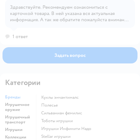
Здравствуйте. Рекомендуем ознакомиться с
Открыть вопрос
карточкой товара. В ней указана вся актуальная
информация. А так же обратите пожалуйста внимание
на ознакомительные фото .
1 ответ
Задать вопрос
Категории
Бренды
Куклы энчантималс
Игрушечное
Полесье
оружие
Сильваниан фемилис
Игрушечный
Тоботы игрушки
транспорт
Игрушки Инфинити Надо
Игрушки
Stellar игрушки
Коллекции