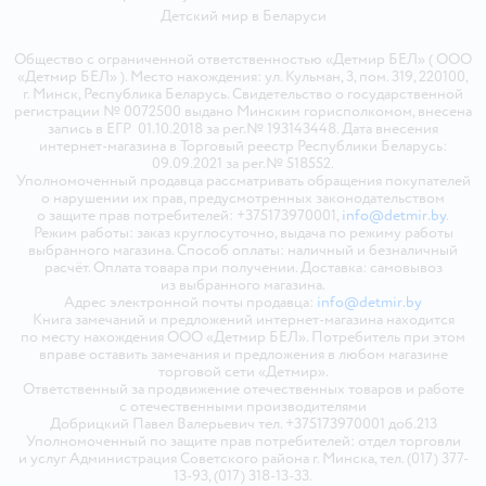
Детский мир в
Беларуси
Общество с ограниченной ответственностью «Детмир БЕЛ» ( ООО
«Детмир БЕЛ» ). Место нахождения: ул. Кульман, 3, пом. 319, 220100,
г. Минск, Республика Беларусь. Свидетельство о государственной
регистрации № 0072500 выдано Минским горисполкомом, внесена
запись в ЕГР 01.10.2018 за рег.№ 193143448. Дата внесения
интернет-магазина в Торговый реестр Республики Беларусь:
09.09.2021 за рег.№ 518552.
Уполномоченный продавца рассматривать обращения покупателей
о нарушении их прав, предусмотренных законодательством
о защите прав потребителей: +375173970001,
info@detmir.by
.
Режим работы: заказ круглосуточно, выдача по режиму работы
выбранного магазина. Способ оплаты: наличный и безналичный
расчёт. Оплата товара при получении. Доставка: самовывоз
из выбранного магазина.
Адрес электронной почты продавца:
info@detmir.by
Книга замечаний и предложений интернет-магазина находится
по месту нахождения ООО «Детмир БЕЛ». Потребитель при этом
вправе оставить замечания и предложения в любом магазине
торговой сети «Детмир».
Ответственный за продвижение отечественных товаров и работе
с отечественными производителями
Добрицкий Павел Валерьевич тел. +375173970001 доб.213
Уполномоченный по защите прав потребителей: отдел торговли
и услуг Администрация Советского района г. Минска, тел. (017) 377-
13-93, (017) 318-13-33.