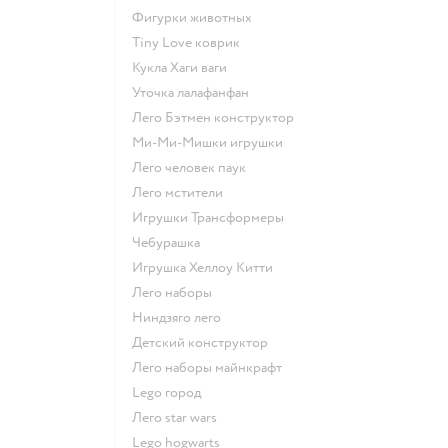
Фигурки животных
Tiny Love коврик
Кукла Хаги ваги
Уточка лалафанфан
Лего Бэтмен конструктор
Ми-Ми-Мишки игрушки
Лего человек паук
Лего мстители
Игрушки Трансформеры
Чебурашка
Игрушка Хеллоу Китти
Лего наборы
Ниндзяго лего
Детский конструктор
Лего наборы майнкрафт
Lego город
Лего star wars
Lego hogwarts