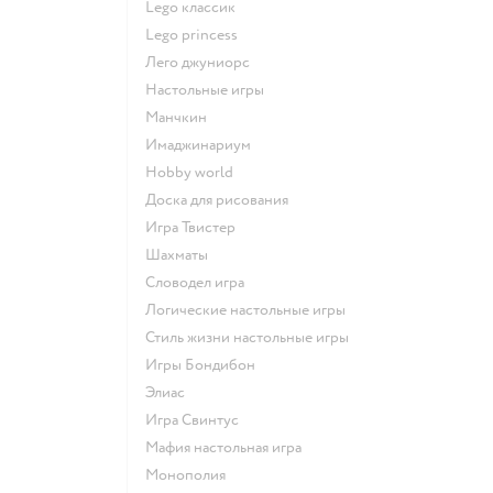
Lego классик
Lego princess
Лего джуниорс
Настольные игры
Манчкин
Имаджинариум
Hobby world
Доска для рисования
Игра Твистер
Шахматы
Словодел игра
Логические настольные игры
Стиль жизни настольные игры
Игры Бондибон
Элиас
Игра Свинтус
Мафия настольная игра
Монополия