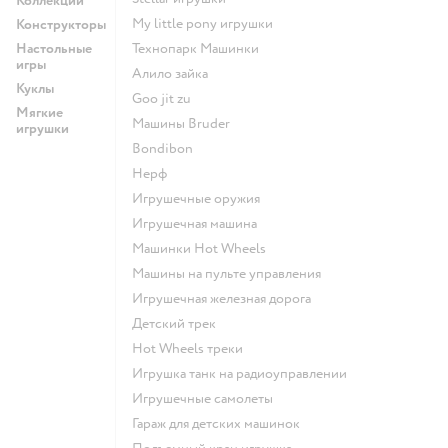
Коллекции
my little pony игрушки
Конструкторы
Настольные
Технопарк Машинки
игры
Алило зайка
Куклы
Goo jit zu
Мягкие
Машины Bruder
игрушки
Bondibon
Нерф
Игрушечные оружия
Игрушечная машина
Машинки Hot Wheels
Машины на пульте управления
Игрушечная железная дорога
Детский трек
Hot Wheels треки
Игрушка танк на радиоуправлении
Игрушечные самолеты
Гараж для детских машинок