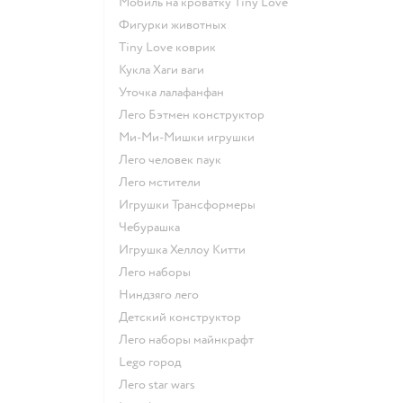
Мобиль на кроватку Tiny Love
Фигурки животных
Tiny Love коврик
Кукла Хаги ваги
Уточка лалафанфан
Лего Бэтмен конструктор
Ми-Ми-Мишки игрушки
Лего человек паук
Лего мстители
Игрушки Трансформеры
Чебурашка
Игрушка Хеллоу Китти
Лего наборы
Ниндзяго лего
Детский конструктор
Лего наборы майнкрафт
Lego город
Лего star wars