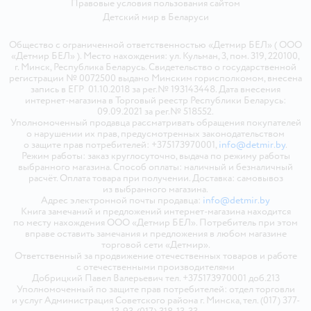
Правовые условия пользования сайтом
Детский мир в
Беларуси
Общество с ограниченной ответственностью «Детмир БЕЛ» ( ООО
«Детмир БЕЛ» ). Место нахождения: ул. Кульман, 3, пом. 319, 220100,
г. Минск, Республика Беларусь. Свидетельство о государственной
регистрации № 0072500 выдано Минским горисполкомом, внесена
запись в ЕГР 01.10.2018 за рег.№ 193143448. Дата внесения
интернет-магазина в Торговый реестр Республики Беларусь:
09.09.2021 за рег.№ 518552.
Уполномоченный продавца рассматривать обращения покупателей
о нарушении их прав, предусмотренных законодательством
о защите прав потребителей: +375173970001,
info@detmir.by
.
Режим работы: заказ круглосуточно, выдача по режиму работы
выбранного магазина. Способ оплаты: наличный и безналичный
расчёт. Оплата товара при получении. Доставка: самовывоз
из выбранного магазина.
Адрес электронной почты продавца:
info@detmir.by
Книга замечаний и предложений интернет-магазина находится
по месту нахождения ООО «Детмир БЕЛ». Потребитель при этом
вправе оставить замечания и предложения в любом магазине
торговой сети «Детмир».
Ответственный за продвижение отечественных товаров и работе
с отечественными производителями
Добрицкий Павел Валерьевич тел. +375173970001 доб.213
Уполномоченный по защите прав потребителей: отдел торговли
и услуг Администрация Советского района г. Минска, тел. (017) 377-