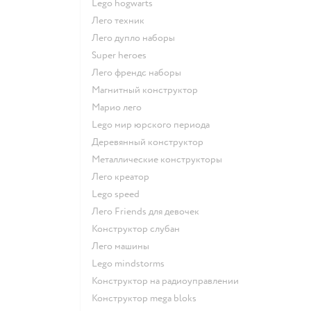
Lego hogwarts
Лего техник
Лего дупло наборы
Super heroes
Лего френдс наборы
Магнитный конструктор
Марио лего
Lego мир юрского периода
Деревянный конструктор
Металлические конструкторы
Лего креатор
Lego speed
Лего Friends для девочек
Конструктор слубан
Лего машины
Lego mindstorms
Конструктор на радиоуправлении
Конструктор mega bloks