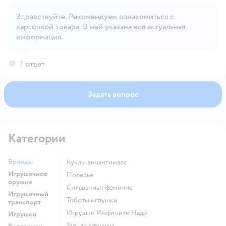
Здравствуйте. Рекомендуем ознакомиться с
карточкой товара. В ней указана вся актуальная
Открыть вопрос
информация.
1 ответ
Задать вопрос
Категории
Бренды
Куклы энчантималс
Игрушечное
Полесье
оружие
Сильваниан фемилис
Игрушечный
Тоботы игрушки
транспорт
Игрушки Инфинити Надо
Игрушки
Stellar игрушки