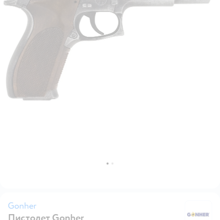
Gonher
Пистолет Gonher
G