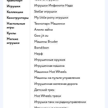
транспорт
Игрушки Инфинити Надо
Игрушки
Stellar игрушки
Коллекции
my little pony игрушки
Конструкторы
Настольные
Технопарк Машинки
игры
Алило зайка
Куклы
Goo jit zu
Мягкие
Машины Bruder
игрушки
Bondibon
Нерф
Игрушечные оружия
Игрушечная машина
Машинки Hot Wheels
Машины на пульте управления
Игрушечная железная дорога
Детский трек
Hot Wheels треки
Игрушка танк на радиоуправлении
Игрушечные самолеты