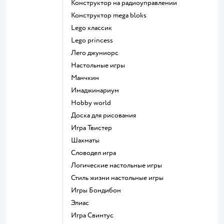
Конструктор на радиоуправлении
Конструктор mega bloks
Lego классик
Lego princess
Лего джуниорс
Настольные игры
Манчкин
Имаджинариум
Hobby world
Доска для рисования
Игра Твистер
Шахматы
Словодел игра
Логические настольные игры
Стиль жизни настольные игры
Игры Бондибон
Элиас
Игра Свинтус