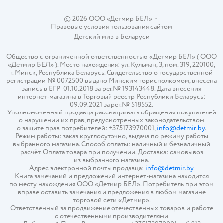
© 2026 ООО «Детмир БЕЛ»
•
Правовые условия пользования сайтом
Детский мир в
Беларуси
Общество с ограниченной ответственностью «Детмир БЕЛ» ( ООО
«Детмир БЕЛ» ). Место нахождения: ул. Кульман, 3, пом. 319, 220100,
г. Минск, Республика Беларусь. Свидетельство о государственной
регистрации № 0072500 выдано Минским горисполкомом, внесена
запись в ЕГР 01.10.2018 за рег.№ 193143448. Дата внесения
интернет-магазина в Торговый реестр Республики Беларусь:
09.09.2021 за рег.№ 518552.
Уполномоченный продавца рассматривать обращения покупателей
о нарушении их прав, предусмотренных законодательством
о защите прав потребителей: +375173970001,
info@detmir.by
.
Режим работы: заказ круглосуточно, выдача по режиму работы
выбранного магазина. Способ оплаты: наличный и безналичный
расчёт. Оплата товара при получении. Доставка: самовывоз
из выбранного магазина.
Адрес электронной почты продавца:
info@detmir.by
Книга замечаний и предложений интернет-магазина находится
по месту нахождения ООО «Детмир БЕЛ». Потребитель при этом
вправе оставить замечания и предложения в любом магазине
торговой сети «Детмир».
Ответственный за продвижение отечественных товаров и работе
с отечественными производителями