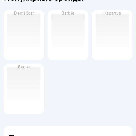
Demi Star
Barbie
Карапуз
Весна