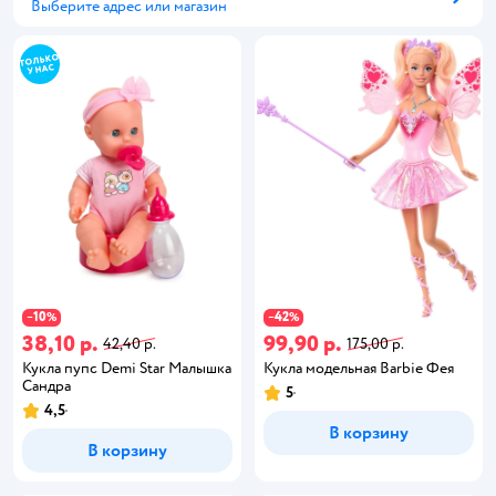
Выберите адрес или магазин
Способ получения
10
42
−
%
−
%
38,10 р.
99,90 р.
42,40 р.
175,00 р.
Кукла пупс Demi Star Малышка
Кукла модельная Barbie Фея
Сандра
5
4,5
В корзину
В корзину