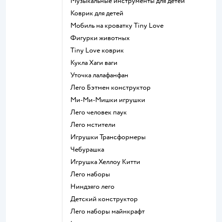
Музыкальные инструменты для детей
Коврик для детей
Мобиль на кроватку Tiny Love
Фигурки животных
Tiny Love коврик
Кукла Хаги ваги
Уточка лалафанфан
Лего Бэтмен конструктор
Ми-Ми-Мишки игрушки
Лего человек паук
Лего мстители
Игрушки Трансформеры
Чебурашка
Игрушка Хеллоу Китти
Лего наборы
Ниндзяго лего
Детский конструктор
Лего наборы майнкрафт