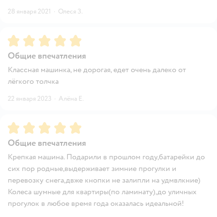
28 января 2021
·
Олеся З.
Рейтинг:
5
Общие впечатления
Классная машинка, не дорогая, едет очень далеко от
лёгкого толчка
22 января 2023
·
Алёна Е.
Рейтинг:
5
Общие впечатления
Крепкая машина. Подарили в прошлом году,батарейки до
сих пор родные,выдерживает зимние прогулки и
перевозку снега,двже кнопки не залипли на удмвлкние)
Колеса шумные для квартиры(по ламинату),до уличных
прогулок в любое время года оказалась идеальной!