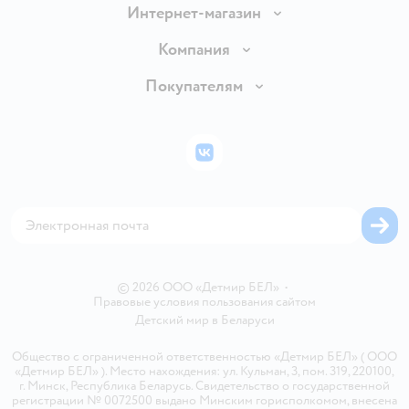
Интернет-магазин
Доставка и оплата
Компания
Обмен и возврат товара
Вакансии
Покупателям
Правила продажи
Подарочные карты
Политика конфиденциальности
Бонусные карты
Политика использования файлов cookie
ВКонтакте
Блог
Обратная связь
Магазины сети
Карта сайта
© 2026 ООО «Детмир БЕЛ»
•
Правовые условия пользования сайтом
Детский мир в
Беларуси
Общество с ограниченной ответственностью «Детмир БЕЛ» ( ООО
«Детмир БЕЛ» ). Место нахождения: ул. Кульман, 3, пом. 319, 220100,
г. Минск, Республика Беларусь. Свидетельство о государственной
регистрации № 0072500 выдано Минским горисполкомом, внесена