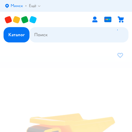
Минск
Ещё
Выбор адреса доставки.
Каталог
В избр