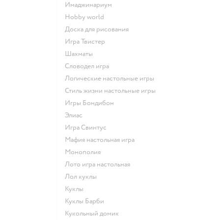
Имаджинариум
Hobby world
Доска для рисования
Игра Твистер
Шахматы
Словодел игра
Логические настольные игры
Стиль жизни настольные игры
Игры Бондибон
Элиас
Игра Свинтус
Мафия настольная игра
Монополия
Лото игра настольная
Лол куклы
Куклы
Куклы Барби
Кукольный домик