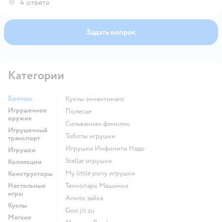
4 ответа
Задать вопрос
Категории
Бренды
Куклы энчантималс
Игрушечное
Полесье
оружие
Сильваниан фемилис
Игрушечный
Тоботы игрушки
транспорт
Игрушки Инфинити Надо
Игрушки
Stellar игрушки
Коллекции
my little pony игрушки
Конструкторы
Настольные
Технопарк Машинки
игры
Алило зайка
Куклы
Goo jit zu
Мягкие