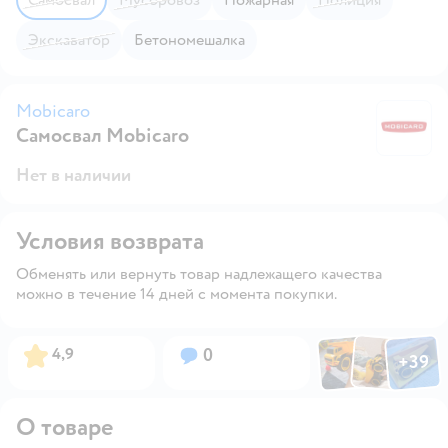
экскаватор
Бетономешалка
Mobicaro
Самосвал Mobicaro
M
Нет в наличии
Условия возврата
Обменять или вернуть товар надлежащего качества
можно в течение 14 дней с момента покупки.
Фото по
Фото пользовател
Фото пользо
Рейтинг:
Вопросов:
4,9
0
+
39
Открыть га
О товаре