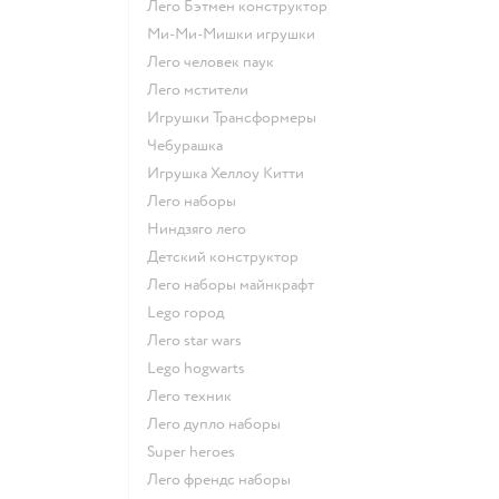
Лего Бэтмен конструктор
Ми-Ми-Мишки игрушки
Лего человек паук
Лего мстители
Игрушки Трансформеры
Чебурашка
Игрушка Хеллоу Китти
Лего наборы
Ниндзяго лего
Детский конструктор
Лего наборы майнкрафт
Lego город
Лего star wars
Lego hogwarts
Лего техник
Лего дупло наборы
Super heroes
Лего френдс наборы