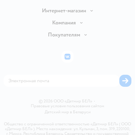
Интернет-магазин
Доставка и оплата
Компания
Обмен и возврат товара
Вакансии
Покупателям
Правила продажи
Подарочные карты
Политика конфиденциальности
Бонусные карты
Политика использования файлов cookie
ВКонтакте
Блог
Обратная связь
Магазины сети
Карта сайта
© 2026 ООО «Детмир БЕЛ»
•
Правовые условия пользования сайтом
Детский мир в
Беларуси
Общество с ограниченной ответственностью «Детмир БЕЛ» ( ООО
«Детмир БЕЛ» ). Место нахождения: ул. Кульман, 3, пом. 319, 220100,
г. Минск, Республика Беларусь. Свидетельство о государственной