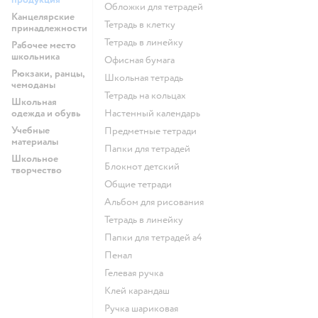
Обложки для тетрадей
Канцелярские
Тетрадь в клетку
принадлежности
Тетрадь в линейку
Рабочее место
школьника
Офисная бумага
Рюкзаки, ранцы,
Школьная тетрадь
чемоданы
Тетрадь на кольцах
Школьная
одежда и обувь
Настенный календарь
Учебные
Предметные тетради
материалы
Папки для тетрадей
Школьное
Блокнот детский
творчество
Общие тетради
Альбом для рисования
Тетрадь в линейку
Папки для тетрадей а4
Пенал
Гелевая ручка
Клей карандаш
Ручка шариковая