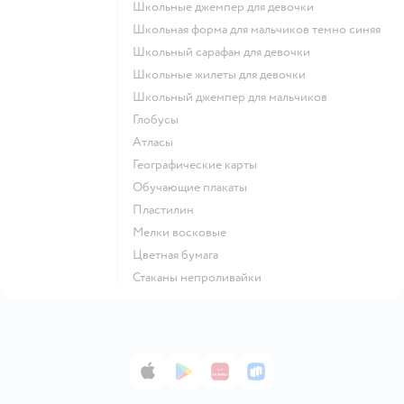
Школьные джемпер для девочки
Школьная форма для мальчиков темно синяя
Школьный сарафан для девочки
Школьные жилеты для девочки
Школьный джемпер для мальчиков
Глобусы
Атласы
Географические карты
Обучающие плакаты
Пластилин
Мелки восковые
Цветная бумага
Стаканы непроливайки
App Store
Google Play
AppGallery
RuStore