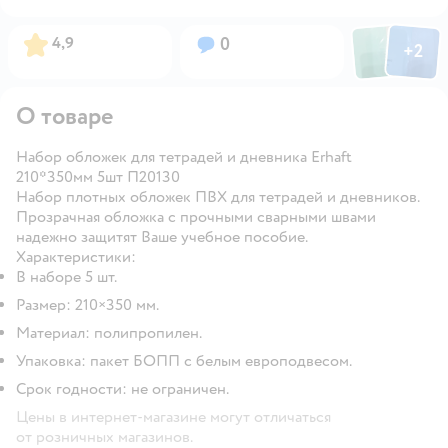
Фото пользов
Фото по
Рейтинг:
Вопросов:
4,9
0
+
2
Открыть
О товаре
Набор обложек для тетрадей и дневника Erhaft
210*350мм 5шт П20130
Набор плотных обложек ПВХ для тетрадей и дневников.
Прозрачная обложка с прочными сварными швами
надежно защитят Ваше учебное пособие.
Характеристики:
В наборе 5 шт.
Размер: 210×350 мм.
Материал: полипропилен.
Упаковка: пакет БОПП с белым европодвесом.
Срок годности: не ограничен.
Цены в интернет-магазине могут отличаться
от розничных магазинов.