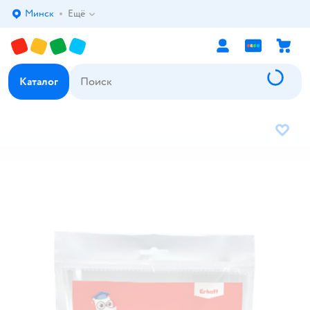
Минск
Ещё
Выбор адреса доставки.
Каталог
В избр