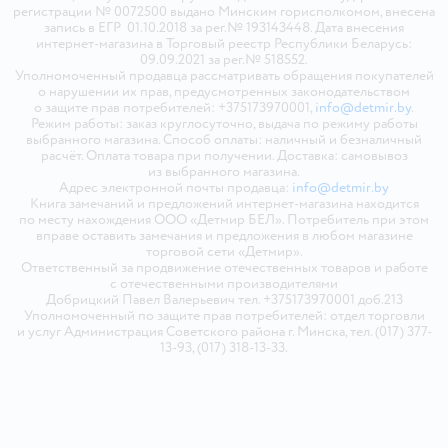
регистрации № 0072500 выдано Минским горисполкомом, внесена
запись в ЕГР 01.10.2018 за рег.№ 193143448. Дата внесения
интернет-магазина в Торговый реестр Республики Беларусь:
09.09.2021 за рег.№ 518552.
Уполномоченный продавца рассматривать обращения покупателей
о нарушении их прав, предусмотренных законодательством
о защите прав потребителей: +375173970001,
info@detmir.by
.
Режим работы: заказ круглосуточно, выдача по режиму работы
выбранного магазина. Способ оплаты: наличный и безналичный
расчёт. Оплата товара при получении. Доставка: самовывоз
из выбранного магазина.
Адрес электронной почты продавца:
info@detmir.by
Книга замечаний и предложений интернет-магазина находится
по месту нахождения ООО «Детмир БЕЛ». Потребитель при этом
вправе оставить замечания и предложения в любом магазине
торговой сети «Детмир».
Ответственный за продвижение отечественных товаров и работе
с отечественными производителями
Добрицкий Павел Валерьевич тел. +375173970001 доб.213
Уполномоченный по защите прав потребителей: отдел торговли
и услуг Администрация Советского района г. Минска, тел. (017) 377-
13-93, (017) 318-13-33.