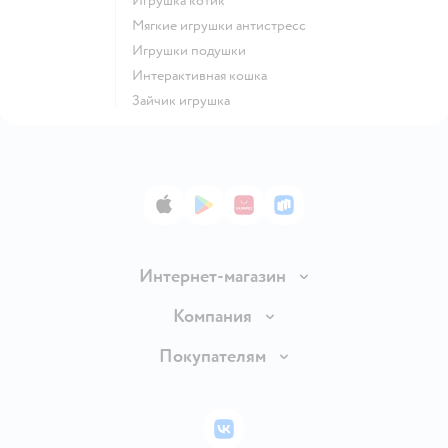
Игрушка котик
Мягкие игрушки антистресс
Игрушки подушки
Интерактивная кошка
Зайчик игрушка
App Store
Google Play
AppGallery
RuStore
Интернет-магазин
Доставка и оплата
Компания
Обмен и возврат товара
Вакансии
Покупателям
Правила продажи
Подарочные карты
Политика конфиденциальности
Бонусные карты
Политика использования файлов cookie
ВКонтакте