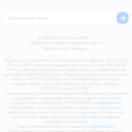
Блог
Обратная связь
Магазины сети
Карта сайта
© 2026 ООО «Детмир БЕЛ»
•
Правовые условия пользования сайтом
Детский мир в
Беларуси
Общество с ограниченной ответственностью «Детмир БЕЛ» ( ООО
«Детмир БЕЛ» ). Место нахождения: ул. Кульман, 3, пом. 319, 220100,
г. Минск, Республика Беларусь. Свидетельство о государственной
регистрации № 0072500 выдано Минским горисполкомом, внесена
запись в ЕГР 01.10.2018 за рег.№ 193143448. Дата внесения
интернет-магазина в Торговый реестр Республики Беларусь:
09.09.2021 за рег.№ 518552.
Уполномоченный продавца рассматривать обращения покупателей
о нарушении их прав, предусмотренных законодательством
о защите прав потребителей: +375173970001,
info@detmir.by
.
Режим работы: заказ круглосуточно, выдача по режиму работы
выбранного магазина. Способ оплаты: наличный и безналичный
расчёт. Оплата товара при получении. Доставка: самовывоз
из выбранного магазина.
Адрес электронной почты продавца:
info@detmir.by
Книга замечаний и предложений интернет-магазина находится