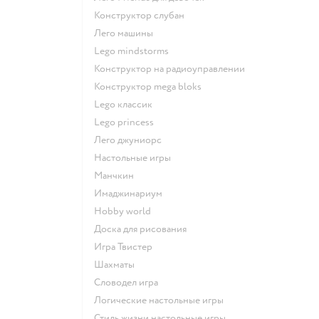
Конструктор слубан
Лего машины
Lego mindstorms
Конструктор на радиоуправлении
Конструктор mega bloks
Lego классик
Lego princess
Лего джуниорс
Настольные игры
Манчкин
Имаджинариум
Hobby world
Доска для рисования
Игра Твистер
Шахматы
Словодел игра
Логические настольные игры
Стиль жизни настольные игры