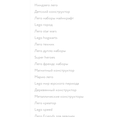
Ниндзяго лего
Детский конструктор
Лего наборы майнкрафт
Lego город
Лего star wars
Lego hogwarts
Лего техник
Лего дупло наборы
Super heroes
Лего френдс наборы
Магнитный конструктор
Марио лего
Lego мир юрского периода
Деревянный конструктор
Металлические конструкторы
Лего креатор
Lego speed
Лего Friends для девочек