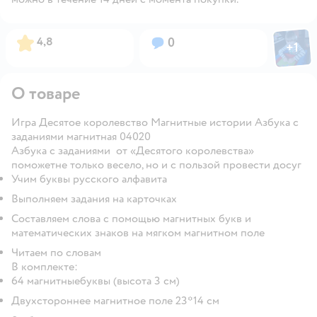
Фото пол
Рейтинг:
Вопросов:
4,8
0
+
1
Откры
О товаре
Игра Десятое королевство Магнитные истории Азбука с
заданиями магнитная 04020
Азбука с заданиями от «Десятого королевства»
поможетне только весело, но и с пользой провести досуг
Учим буквы русского алфавита
Выполняем задания на карточках
Составляем слова с помощью магнитных букв и
математических знаков на мягком магнитном поле
Читаем по словам
В комплекте:
64 магнитныебуквы (высота 3 см)
Двухстороннее магнитное поле 23*14 см