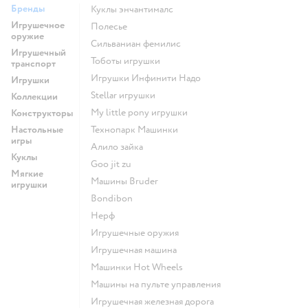
Бренды
Куклы энчантималс
Игрушечное
Полесье
оружие
Сильваниан фемилис
Игрушечный
Тоботы игрушки
транспорт
Игрушки Инфинити Надо
Игрушки
Stellar игрушки
Коллекции
my little pony игрушки
Конструкторы
Настольные
Технопарк Машинки
игры
Алило зайка
Куклы
Goo jit zu
Мягкие
Машины Bruder
игрушки
Bondibon
Нерф
Игрушечные оружия
Игрушечная машина
Машинки Hot Wheels
Машины на пульте управления
Игрушечная железная дорога