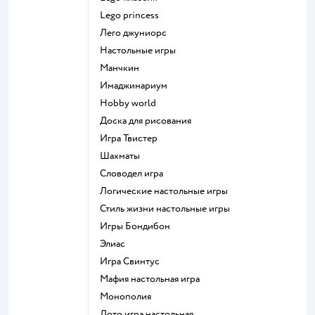
Lego princess
Лего джуниорс
Настольные игры
Манчкин
Имаджинариум
Hobby world
Доска для рисования
Игра Твистер
Шахматы
Словодел игра
Логические настольные игры
Стиль жизни настольные игры
Игры Бондибон
Элиас
Игра Свинтус
Мафия настольная игра
Монополия
Лото игра настольная