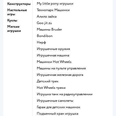
my little pony игрушки
Конструкторы
Настольные
Технопарк Машинки
игры
Алило зайка
Куклы
Goo jit zu
Мягкие
Машины Bruder
игрушки
Bondibon
Нерф
Игрушечные оружия
Игрушечная машина
Машинки Hot Wheels
Машины на пульте управления
Игрушечная железная дорога
Детский трек
Hot Wheels треки
Игрушка танк на радиоуправлении
Игрушечные самолеты
Гараж для детских машинок
Подъемный кран игрушка