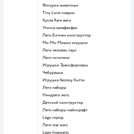
Фигурки животных
Tiny Love коврик
Кукла Хаги ваги
Уточка лалафанфан
Лего Бэтмен конструктор
Ми-Ми-Мишки игрушки
Лего человек паук
Лего мстители
Игрушки Трансформеры
Чебурашка
Игрушка Хеллоу Китти
Лего наборы
Ниндзяго лего
Детский конструктор
Лего наборы майнкрафт
Lego город
Лего star wars
Lego hogwarts