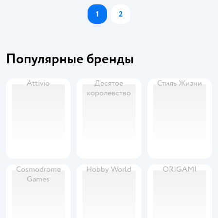
1
2
Популярные бренды
Attivio
Десятое
Стиль Жизни
королевство
Cosmodrome
Hobby World
ORIGAMI
Games