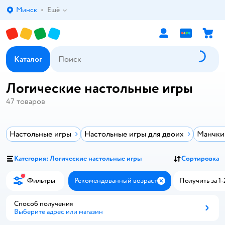
Минск
Ещё
Выбор адреса доставки.
Каталог
Логические настольные игры
47
товаров
Настольные игры
Настольные игры для двоих
Манчкин
Категория: Логические настольные игры
Сортировка
Фильтры
Рекомендованный возраст
Получить за 1-
Закрыть
Способ получения
Выберите адрес или магазин
Способ получения