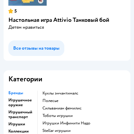
5
Настольная игра Attivio Танковый бой
Детям нравиться
Все отзывы на товары
Категории
Бренды
Куклы энчантималс
Игрушечное
Полесье
оружие
Сильваниан фемилис
Игрушечный
Тоботы игрушки
транспорт
Игрушки Инфинити Надо
Игрушки
Stellar игрушки
Коллекции