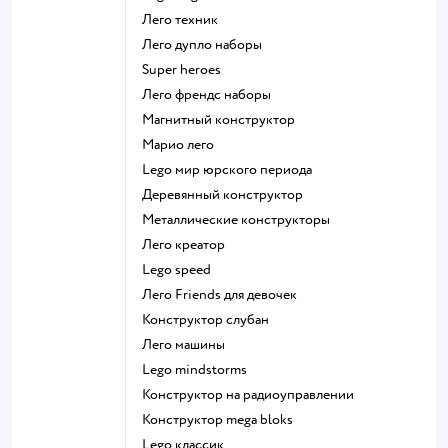
Лего техник
Лего дупло наборы
Super heroes
Лего френдс наборы
Магнитный конструктор
Марио лего
Lego мир юрского периода
Деревянный конструктор
Металлические конструкторы
Лего креатор
Lego speed
Лего Friends для девочек
Конструктор слубан
Лего машины
Lego mindstorms
Конструктор на радиоуправлении
Конструктор mega bloks
Lego классик