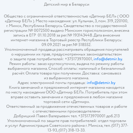
Детский мир в
Беларуси
Общество с ограниченной ответственностью «Детмир БЕЛ» ( ООО
«Детмир БЕЛ» ). Место нахождения: ул. Кульман, 3, пом. 319, 220100,
г. Минск, Республика Беларусь. Свидетельство о государственной
регистрации № 0072500 выдано Минским горисполкомом, внесена
запись в ЕГР 01.10.2018 за рег.№ 193143448. Дата внесения
интернет-магазина в Торговый реестр Республики Беларусь:
09.09.2021 за рег.№ 518552.
Уполномоченный продавца рассматривать обращения покупателей
о нарушении их прав, предусмотренных законодательством
о защите прав потребителей: +375173970001,
info@detmir.by
.
Режим работы: заказ круглосуточно, выдача по режиму работы
выбранного магазина. Способ оплаты: наличный и безналичный
расчёт. Оплата товара при получении. Доставка: самовывоз
из выбранного магазина.
Адрес электронной почты продавца:
info@detmir.by
Книга замечаний и предложений интернет-магазина находится
по месту нахождения ООО «Детмир БЕЛ». Потребитель при этом
вправе оставить замечания и предложения в любом магазине
торговой сети «Детмир».
Ответственный за продвижение отечественных товаров и работе
с отечественными производителями
Добрицкий Павел Валерьевич тел. +375173970001 доб.213
Уполномоченный по защите прав потребителей: отдел торговли
и услуг Администрация Советского района г. Минска, тел. (017) 377-
13-93, (017) 318-13-33.