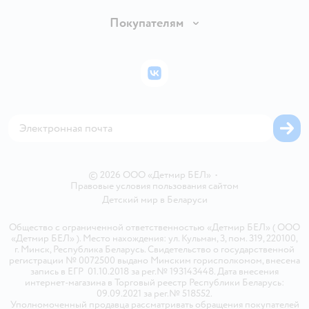
Обмен и возврат товара
Вакансии
Покупателям
Правила продажи
Подарочные карты
Политика конфиденциальности
Бонусные карты
Политика использования файлов cookie
ВКонтакте
Блог
Обратная связь
Магазины сети
Карта сайта
© 2026 ООО «Детмир БЕЛ»
•
Правовые условия пользования сайтом
Детский мир в
Беларуси
Общество с ограниченной ответственностью «Детмир БЕЛ» ( ООО
«Детмир БЕЛ» ). Место нахождения: ул. Кульман, 3, пом. 319, 220100,
г. Минск, Республика Беларусь. Свидетельство о государственной
регистрации № 0072500 выдано Минским горисполкомом, внесена
запись в ЕГР 01.10.2018 за рег.№ 193143448. Дата внесения
интернет-магазина в Торговый реестр Республики Беларусь:
09.09.2021 за рег.№ 518552.
Уполномоченный продавца рассматривать обращения покупателей