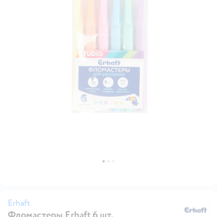
Erhaft
Фломастеры Erhaft 6 шт.
Er