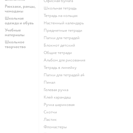
Офисная бумага
Рюкзаки, ранцы,
Школьная тетрадь
чемоданы
Тетрадь на кольцах
Школьная
одежда и обувь
Настенный календарь
Учебные
Предметные тетради
материалы
Папки для тетрадей
Школьное
Блокнот детский
творчество
Общие тетради
Альбом для рисования
Тетрадь в линейку
Папки для тетрадей а4
Пенал
Гелевая ручка
Клей карандаш
Ручка шариковая
Скотчи
Ластик
Фломастеры