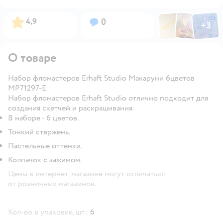
Фото по
Фото пользовател
Фото пользо
Рейтинг:
Вопросов:
4,9
0
+
3
Открыть га
О товаре
Набор фломастеров Erhaft Studio Макаруни 6цветов
MP71297-E
Набор фломастеров Erhaft Studio отлично подходит для
создания скетчей и раскрашивания.
В наборе - 6 цветов.
Тонкий стержень.
Пастельные оттенки.
Колпачок с зажимом.
Цены в интернет-магазине могут отличаться
от розничных магазинов.
Кол-во в упаковке, шт.:
6