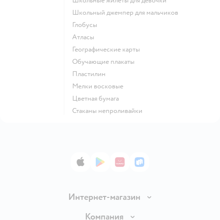
Школьные жилеты для девочки
Школьный джемпер для мальчиков
Глобусы
Атласы
Географические карты
Обучающие плакаты
Пластилин
Мелки восковые
Цветная бумага
Стаканы непроливайки
App Store
Google Play
AppGallery
RuStore
Интернет-магазин
Доставка и оплата
Компания