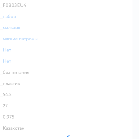
F0803EU4
набор
мальчик
мягкие патроны
Нет
Нет
без питания
пластик
54.5
27
0.975
Казахстан