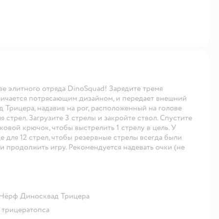
е элитного отряда DinoSquad! Зарядите тремя
тличается потрясающим дизайном, и передает внешний
 Трицера, надавив на рог, расположенный на голове
я стрел. Загрузите 3 стрелы и закройте ствол. Спустите
ковой крючок, чтобы выстрелить 1 стрелу в цель. У
 для 12 стрел, чтобы резервные стрелы всегда были
 и продолжить игру. Рекомендуется надевать очки (не
 Нёрф Диносквад Трицера
 трицератопса