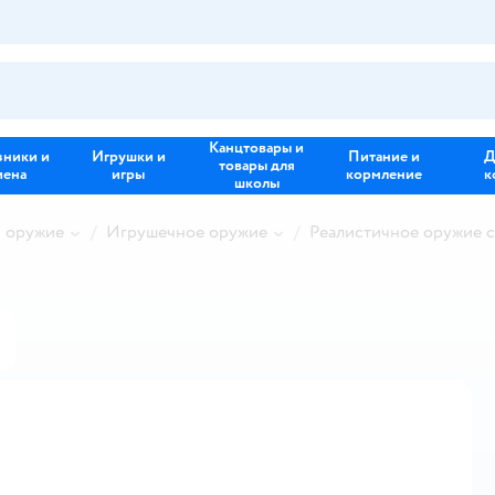
Канцтовары и
зники и
Игрушки и
Питание и
Д
товары для
иена
игры
кормление
к
школы
и оружие
Игрушечное оружие
Реалистичное оружие 