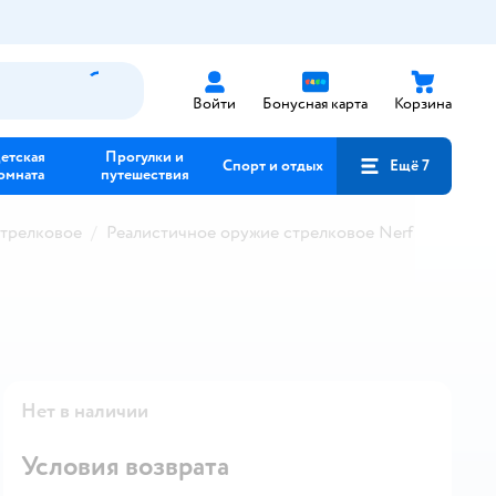
Войти
Бонусная карта
Корзина
етская
Прогулки и
Спорт и отдых
Ещё 7
омната
путешествия
стрелковое
Реалистичное оружие стрелковое Nerf
Нет в наличии
Условия возврата