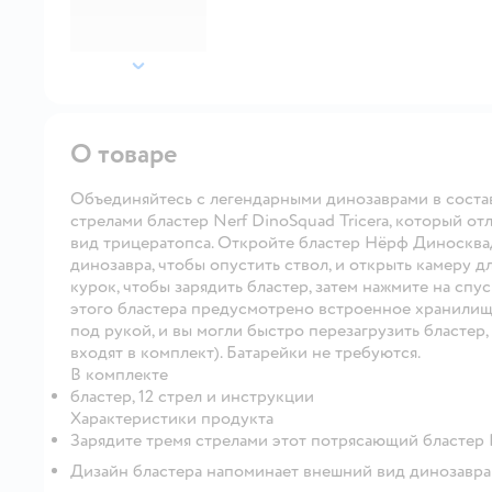
далее
О товаре
Объединяйтесь с легендарными динозаврами в состав
стрелами бластер Nerf DinoSquad Tricera, который о
вид трицератопса. Откройте бластер Нёрф Диносквад
динозавра, чтобы опустить ствол, и открыть камеру дл
курок, чтобы зарядить бластер, затем нажмите на спус
этого бластера предусмотрено встроенное хранилище
под рукой, и вы могли быстро перезагрузить бластер,
входят в комплект). Батарейки не требуются.
В комплекте
бластер, 12 стрел и инструкции
Характеристики продукта
Зарядите тремя стрелами этот потрясающий бластер
Дизайн бластера напоминает внешний вид динозавра