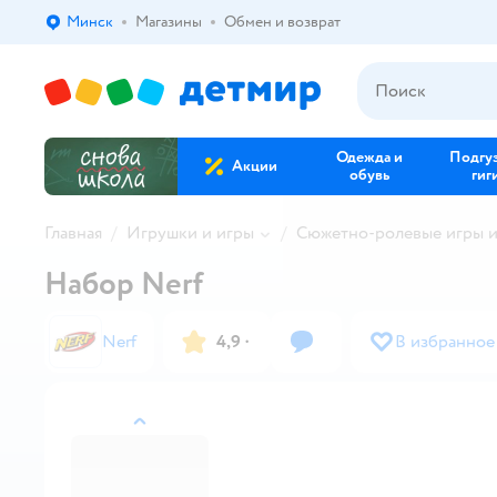
Минск
Магазины
Обмен и возврат
Выбор адреса доставки.
Одежда и
Подгу
Акции
обувь
гиг
Главная
Игрушки и игры
Сюжетно-ролевые игры 
Набор Nerf
Nerf
4,9
·
В избранное
назад