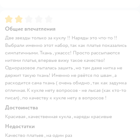
Рейтинг:
2
Общие впечатления
Две звезды только за куклу !! Наряды это что-то !!
Выбрали именно этот набор, так как платья показались
симпатичными. Ткань , ужассс! Просто рассыпаются
нитями платья, впервые вижу такое качество!
Одноразовое .пыталась зашить , но там даже нитка не
держит такую ткань! Именно не рвётся по швам , а
расходится сама ткань ( очень обидно , так как задумка
отличная. К кукле нету вопросов - не лысая (как кто-то
писал) , по качеству к кукле нету в вопросов !
Достоинства
Красивая , качественная кукла , наряды красивые
Недостатки
Качество платьев , на один раз