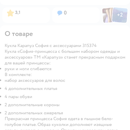
Фото пользов
Фото по
Рейтинг:
Вопросов:
3,1
0
+
2
Открыть
О товаре
Кукла Карапуз София с аксессуарами 315374
Кукла «София-принцесса с большим набором одежды и
аксессуаров» ТМ «Карапуз» станет прекрасным подарком
для вашей принцессы:
руки и ноги сгибаются
В комплекте:
набор аксессуаров для волос
4 дополнительных платья
4 пары обуви
2 дополнительные короны
2 дополнительных ожерелья
Прекрасная принцесса София одета в пышное бело-
голубое платье. Образ куколки дополняют изящные