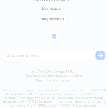
Доставка и оплата
Компания
Обмен и возврат товара
Вакансии
Покупателям
Правила продажи
Подарочные карты
Политика конфиденциальности
Бонусные карты
Политика использования файлов cookie
ВКонтакте
Блог
Обратная связь
Магазины сети
Карта сайта
© 2026 ООО «Детмир БЕЛ»
•
Правовые условия пользования сайтом
Детский мир в
Беларуси
Общество с ограниченной ответственностью «Детмир БЕЛ» ( ООО
«Детмир БЕЛ» ). Место нахождения: ул. Кульман, 3, пом. 319, 220100,
г. Минск, Республика Беларусь. Свидетельство о государственной
регистрации № 0072500 выдано Минским горисполкомом, внесена
запись в ЕГР 01.10.2018 за рег.№ 193143448. Дата внесения