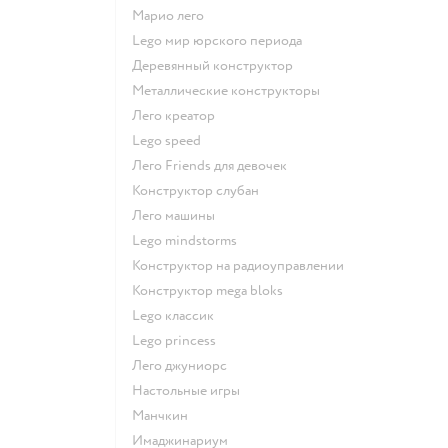
Марио лего
Lego мир юрского периода
Деревянный конструктор
Металлические конструкторы
Лего креатор
Lego speed
Лего Friends для девочек
Конструктор слубан
Лего машины
Lego mindstorms
Конструктор на радиоуправлении
Конструктор mega bloks
Lego классик
Lego princess
Лего джуниорс
Настольные игры
Манчкин
Имаджинариум