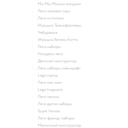
Ми-Ми-Мишки игрушки
Лего человек паук
Лего мстители
Игрушки Трансформеры
Чебурашка
Игрушка Хеллоу Китти
Лего наборы
Ниндзяго лего
Детский конструктор
Лего наборы майнкрафт
Lego город
Лего star wars
Lego hogwarts
Лего техник
Лего дупло наборы
Super heroes
Лего френдс наборы
Магнитный конструктор