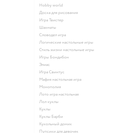
Hobby world
Доска для рисования
Игра Твистер
Шахматы
Словодел игра
Логические настольные игры
Стиль жизни настольные игры
Игры Бондибон
Элиас
Игра Свинтус
Мафия настольная игра
Монополия
Лото игра настольная
Лол куклы
Куклы
Куклы Барби
Кукольный домик
Пупсики для девочек