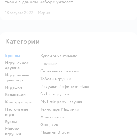
ткани в данном наборе ужасает
18 августа 2022
·
Мария
Категории
Бренды
Куклы энчантималс
Игрушечное
Полесье
оружие
Сильваниан фемилис
Игрушечный
Тоботы игрушки
транспорт
Игрушки Инфинити Надо
Игрушки
Stellar игрушки
Коллекции
my little pony игрушки
Конструкторы
Настольные
Технопарк Машинки
игры
Алило зайка
Куклы
Goo jit zu
Мягкие
Машины Bruder
игрушки