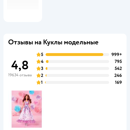
Отзывы на Куклы модельные
5
999+
4,8
4
795
3
542
19634 отзыва
2
246
1
169