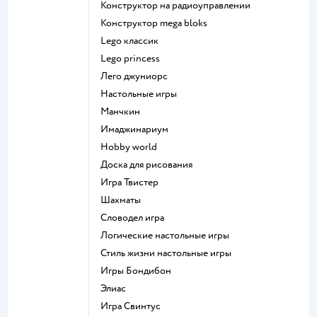
Конструктор на радиоуправлении
Конструктор mega bloks
Lego классик
Lego princess
Лего джуниорс
Настольные игры
Манчкин
Имаджинариум
Hobby world
Доска для рисования
Игра Твистер
Шахматы
Словодел игра
Логические настольные игры
Стиль жизни настольные игры
Игры Бондибон
Элиас
Игра Свинтус