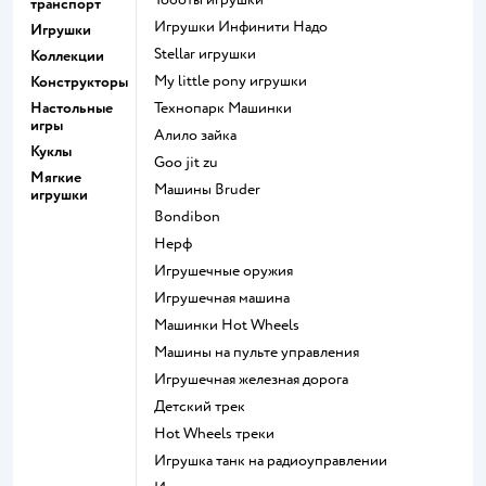
транспорт
Игрушки Инфинити Надо
Игрушки
Stellar игрушки
Коллекции
my little pony игрушки
Конструкторы
Настольные
Технопарк Машинки
игры
Алило зайка
Куклы
Goo jit zu
Мягкие
Машины Bruder
игрушки
Bondibon
Нерф
Игрушечные оружия
Игрушечная машина
Машинки Hot Wheels
Машины на пульте управления
Игрушечная железная дорога
Детский трек
Hot Wheels треки
Игрушка танк на радиоуправлении