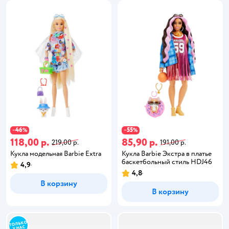
46
55
−
%
−
%
118,00 р.
85,90 р.
219,00 р.
191,00 р.
Кукла модельная Barbie Extra
Кукла Barbie Экстра в платье
баскетбольный стиль HDJ46
4,9
4,8
В корзину
В корзину