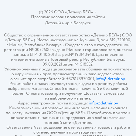
© 2026 ООО «Детмир БЕЛ»
•
Правовые условия пользования сайтом
Детский мир в
Беларуси
Общество с ограниченной ответственностью «Детмир БЕЛ» ( ООО
«Детмир БЕЛ» ). Место нахождения: ул. Кульман, 3, пом. 319, 220100,
г. Минск, Республика Беларусь. Свидетельство о государственной
регистрации № 0072500 выдано Минским горисполкомом, внесена
запись в ЕГР 01.10.2018 за рег.№ 193143448. Дата внесения
интернет-магазина в Торговый реестр Республики Беларусь:
09.09.2021 за рег.№ 518552.
Уполномоченный продавца рассматривать обращения покупателей
о нарушении их прав, предусмотренных законодательством
о защите прав потребителей: +375173970001,
info@detmir.by
.
Режим работы: заказ круглосуточно, выдача по режиму работы
выбранного магазина. Способ оплаты: наличный и безналичный
расчёт. Оплата товара при получении. Доставка: самовывоз
из выбранного магазина.
Адрес электронной почты продавца:
info@detmir.by
Книга замечаний и предложений интернет-магазина находится
по месту нахождения ООО «Детмир БЕЛ». Потребитель при этом
вправе оставить замечания и предложения в любом магазине
торговой сети «Детмир».
Ответственный за продвижение отечественных товаров и работе
с отечественными производителями