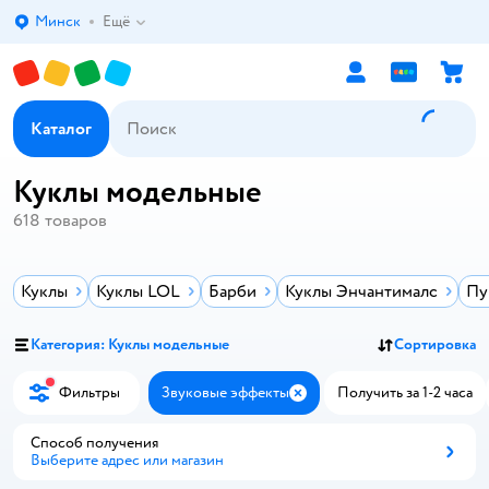
Минск
Ещё
Выбор адреса доставки.
Каталог
Куклы модельные
618
товаров
Куклы
Куклы LOL
Барби
Куклы Энчантималс
Пу
Категория: Куклы модельные
Сортировка
Фильтры
Звуковые эффекты
Получить за 1-2 часа
Закрыть
Способ получения
Выберите адрес или магазин
Способ получения