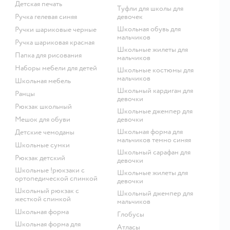
Детская печать
Туфли для школы для
Ручка гелевая синяя
девочек
Школьная обувь для
Ручки шариковые черные
мальчиков
Ручка шариковая красная
Школьные жилеты для
Папка для рисования
мальчиков
Наборы мебели для детей
Школьные костюмы для
мальчиков
Школьная мебель
Школьный кардиган для
Ранцы
девочки
Рюкзак школьный
Школьные джемпер для
Мешок для обуви
девочки
Школьная форма для
Детские чемоданы
мальчиков темно синяя
Школьные сумки
Школьный сарафан для
Рюкзак детский
девочки
Школьные !рюкзаки с
Школьные жилеты для
ортопедической спинкой
девочки
Школьный рюкзак с
Школьный джемпер для
жесткой спинкой
мальчиков
Школьная форма
Глобусы
Школьная форма для
Атласы