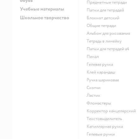
обувь
Предметные тетради
Учебные материалы
Папки для тетрадей
Школьное творчество
Блокнот детский
Общие тетради
Альбом для рисования
Тетрадь в линейку
Папки для тетрадей а4
Пенал
Гелевая ручка
Клей карандаш
Ручка шариковая
Скотчи
Ластик
Фломастеры
Корректор канцелярский
Текстовыделитель
Капиллярная ручка
Гелевые ручки