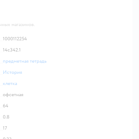
чных магазинов.
1000112254
14с342.1
предметная тетрадь
История
клетка
офсетная
64
0.8
17