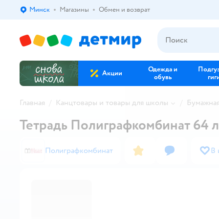
Минск
Магазины
Обмен и возврат
Выбор адреса доставки.
Одежда и
Подгу
Акции
обувь
гиг
Главная
Канцтовары и товары для школы
Бумажна
Тетрадь Полиграфкомбинат 64 л
Полиграфкомбинат
В 