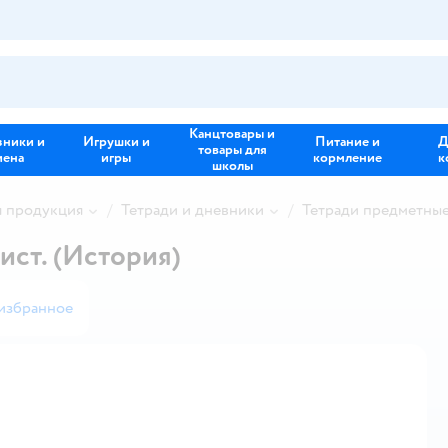
Канцтовары и
зники и
Игрушки и
Питание и
Д
товары для
иена
игры
кормление
к
школы
я продукция
Тетради и дневники
Тетради предметны
ист. (История)
избранное