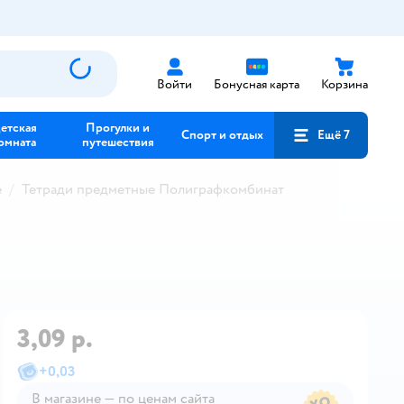
Войти
Бонусная карта
Корзина
етская
Прогулки и
Спорт и отдых
Ещё 7
омната
путешествия
е
Тетради предметные Полиграфкомбинат
3,09 р.
+
0,03
В магазине — по ценам сайта