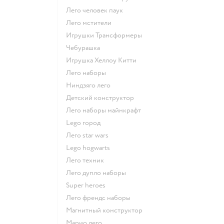
Лего человек паук
Лего мстители
Игрушки Трансформеры
Чебурашка
Игрушка Хеллоу Китти
Лего наборы
Ниндзяго лего
Детский конструктор
Лего наборы майнкрафт
Lego город
Лего star wars
Lego hogwarts
Лего техник
Лего дупло наборы
Super heroes
Лего френдс наборы
Магнитный конструктор
Марио лего