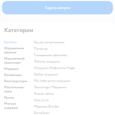
Задать вопрос
Категории
Бренды
Куклы энчантималс
Игрушечное
Полесье
оружие
Сильваниан фемилис
Игрушечный
Тоботы игрушки
транспорт
Игрушки Инфинити Надо
Игрушки
Stellar игрушки
Коллекции
my little pony игрушки
Конструкторы
Настольные
Технопарк Машинки
игры
Алило зайка
Куклы
Goo jit zu
Мягкие
Машины Bruder
игрушки
Bondibon