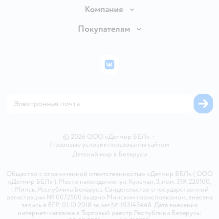
Доставка и оплата
Компания
Обмен и возврат товара
Вакансии
Покупателям
Правила продажи
Подарочные карты
Политика конфиденциальности
Бонусные карты
Политика использования файлов cookie
ВКонтакте
Блог
Обратная связь
Магазины сети
Карта сайта
© 2026 ООО «Детмир БЕЛ»
•
Правовые условия пользования сайтом
Детский мир в
Беларуси
Общество с ограниченной ответственностью «Детмир БЕЛ» ( ООО
«Детмир БЕЛ» ). Место нахождения: ул. Кульман, 3, пом. 319, 220100,
г. Минск, Республика Беларусь. Свидетельство о государственной
регистрации № 0072500 выдано Минским горисполкомом, внесена
запись в ЕГР 01.10.2018 за рег.№ 193143448. Дата внесения
интернет-магазина в Торговый реестр Республики Беларусь: