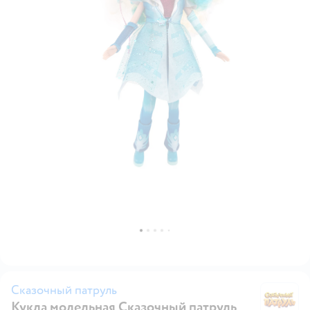
Сказочный патруль
Кукла модельная Сказочный патруль
Ск