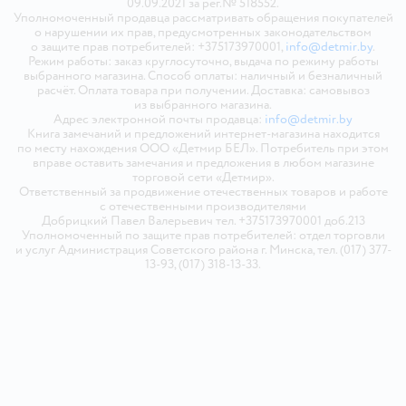
09.09.2021 за рег.№ 518552.
Уполномоченный продавца рассматривать обращения покупателей
о нарушении их прав, предусмотренных законодательством
о защите прав потребителей: +375173970001,
info@detmir.by
.
Режим работы: заказ круглосуточно, выдача по режиму работы
выбранного магазина. Способ оплаты: наличный и безналичный
расчёт. Оплата товара при получении. Доставка: самовывоз
из выбранного магазина.
Адрес электронной почты продавца:
info@detmir.by
Книга замечаний и предложений интернет-магазина находится
по месту нахождения ООО «Детмир БЕЛ». Потребитель при этом
вправе оставить замечания и предложения в любом магазине
торговой сети «Детмир».
Ответственный за продвижение отечественных товаров и работе
с отечественными производителями
Добрицкий Павел Валерьевич тел. +375173970001 доб.213
Уполномоченный по защите прав потребителей: отдел торговли
и услуг Администрация Советского района г. Минска, тел. (017) 377-
13-93, (017) 318-13-33.