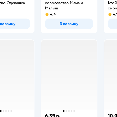
тво Одевашка
королевство Мама и
КтоЯ
Малыш
смо
4,7
4,
 корзину
В корзину
6,39 р.
10,0