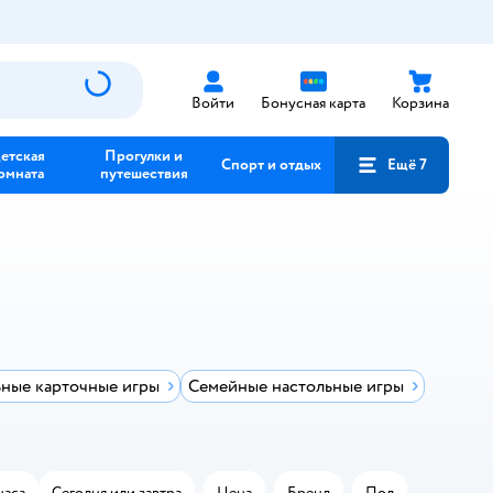
Войти
Бонусная карта
Корзина
етская
Прогулки и
Спорт и отдых
Ещё 7
омната
путешествия
ные карточные игры
Семейные настольные игры
часа
Сегодня или завтра
Цена
Бренд
Пол