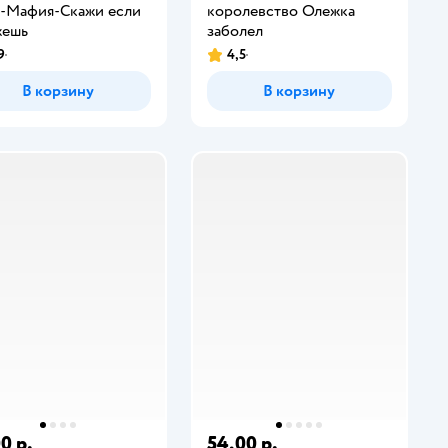
-Мафия-Скажи если
королевство Олежка
жешь
заболел
9
4,5
В корзину
В корзину
0 р.
54,00 р.