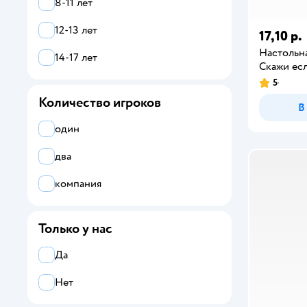
8-11 лет
12-13 лет
17,10 р.
Настольна
14-17 лет
Скажи ес
5
Количество игроков
В
один
два
компания
Только у нас
Да
Нет