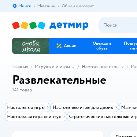
Минск
Магазины
Обмен и возврат
Выбор адреса доставки.
Одежда и
Подгу
Акции
обувь
гиг
Главная
Игрушки и игры
Настольные игры
Ра
Развлекательные
141
товар
Настольные игры
Настольные игры для двоих
Манчки
Настольная игра свинтус
Стратегические настольные иг
Популярн