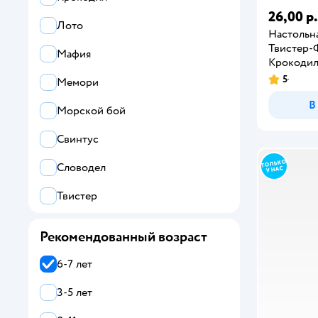
26,00 р.
Лото
Настольна
Твистер-
Мафия
Крокоди
5
Мемори
В
Морской бой
Свинтус
Словодел
Твистер
Уно
Рекомендованный возраст
Шашки
6-7 лет
3-5 лет