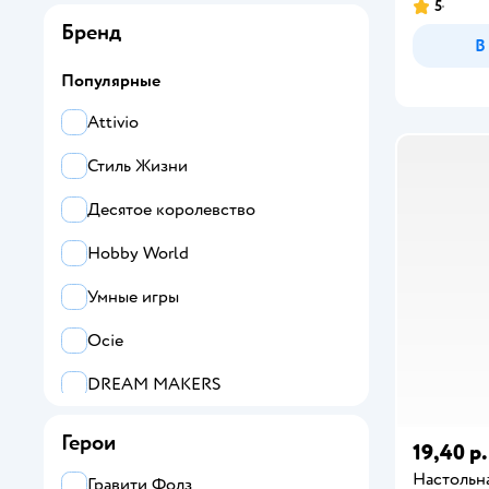
5
Бренд
В
Популярные
Attivio
Стиль Жизни
Десятое королевство
Hobby World
Умные игры
Ocie
DREAM MAKERS
TomToyer
Герои
19,40 р.
Hasbro Gaming
Настольн
Гравити Фолз