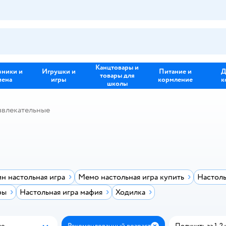
Канцтовары и
зники и
Игрушки и
Питание и
Д
товары для
иена
игры
кормление
к
школы
звлекательные
н настольная игра
Мемо настольная игра купить
Настоль
ры
Настольная игра мафия
Ходилка
ые
Рекомендованный возраст
Получить за 1-2 