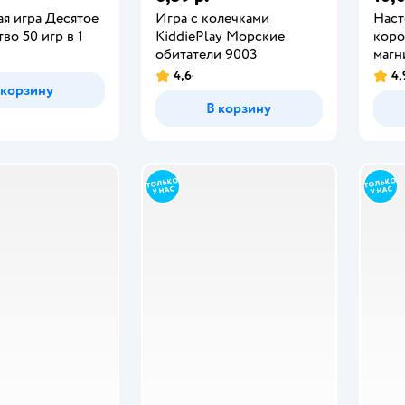
ая игра Десятое
Игра с колечками
Наст
во 50 игр в 1
KiddiePlay Морские
коро
обитатели 9003
магн
4,6
4,
 корзину
В корзину