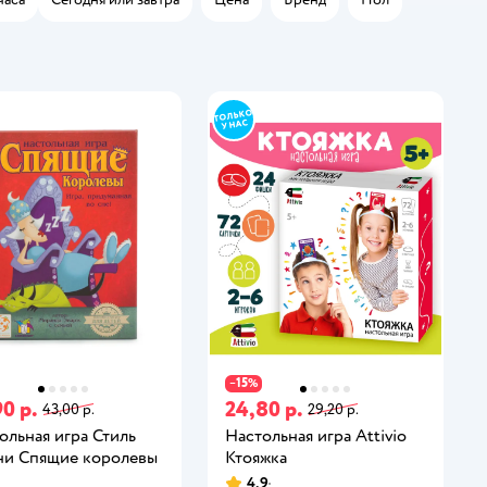
15
−
%
0 р.
24,80 р.
43,00 р.
29,20 р.
ольная игра Стиль
Настольная игра Attivio
и Спящие королевы
Ктояжка
4,9