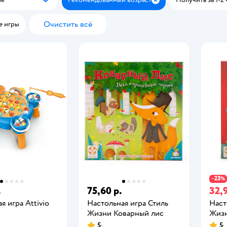
Популярные
Закрыть
Очистить всё
е игры
23
−
%
.
75,60 р.
32,9
я игра Attivio
Настольная игра Стиль
Наст
Жизни Коварный лис
Жизн
5
5