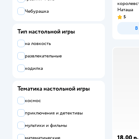
королевс
KiddiePlay
Наташа
Чебурашка
5
Все
В
Тип настольной игры
Attivio
на ловкость
DREAM MAKERS
развлекательные
Far far land
ходилка
Hasbro Gaming
Hobby World
Тематика настольной игры
KiddiePlay
космос
Magellan
приключения и детективы
NEWSUN
мультики и фильмы
Ocie
18,00 р.
математические