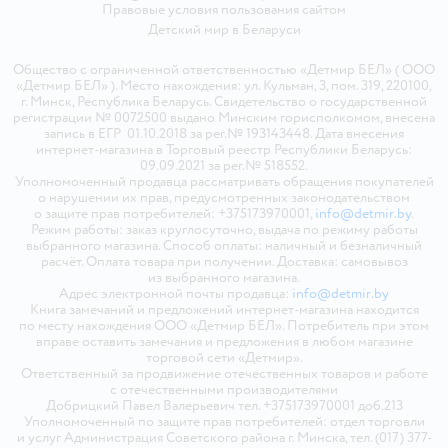
Правовые условия пользования сайтом
Детский мир в
Беларуси
Общество с ограниченной ответственностью «Детмир БЕЛ» ( ООО
«Детмир БЕЛ» ). Место нахождения: ул. Кульман, 3, пом. 319, 220100,
г. Минск, Республика Беларусь. Свидетельство о государственной
регистрации № 0072500 выдано Минским горисполкомом, внесена
запись в ЕГР 01.10.2018 за рег.№ 193143448. Дата внесения
интернет-магазина в Торговый реестр Республики Беларусь:
09.09.2021 за рег.№ 518552.
Уполномоченный продавца рассматривать обращения покупателей
о нарушении их прав, предусмотренных законодательством
о защите прав потребителей: +375173970001,
info@detmir.by
.
Режим работы: заказ круглосуточно, выдача по режиму работы
выбранного магазина. Способ оплаты: наличный и безналичный
расчёт. Оплата товара при получении. Доставка: самовывоз
из выбранного магазина.
Адрес электронной почты продавца:
info@detmir.by
Книга замечаний и предложений интернет-магазина находится
по месту нахождения ООО «Детмир БЕЛ». Потребитель при этом
вправе оставить замечания и предложения в любом магазине
торговой сети «Детмир».
Ответственный за продвижение отечественных товаров и работе
с отечественными производителями
Добрицкий Павел Валерьевич тел. +375173970001 доб.213
Уполномоченный по защите прав потребителей: отдел торговли
и услуг Администрация Советского района г. Минска, тел. (017) 377-