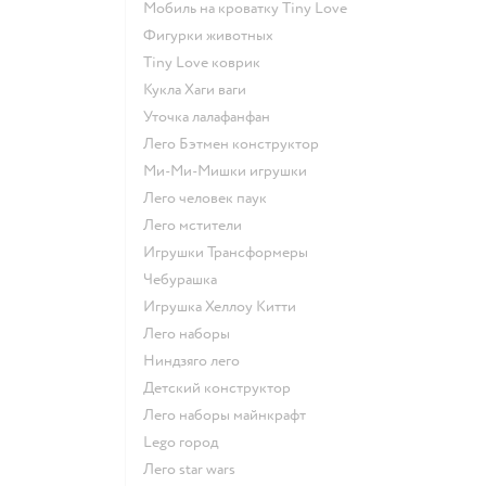
Мобиль на кроватку Tiny Love
Фигурки животных
Tiny Love коврик
Кукла Хаги ваги
Уточка лалафанфан
Лего Бэтмен конструктор
Ми-Ми-Мишки игрушки
Лего человек паук
Лего мстители
Игрушки Трансформеры
Чебурашка
Игрушка Хеллоу Китти
Лего наборы
Ниндзяго лего
Детский конструктор
Лего наборы майнкрафт
Lego город
Лего star wars