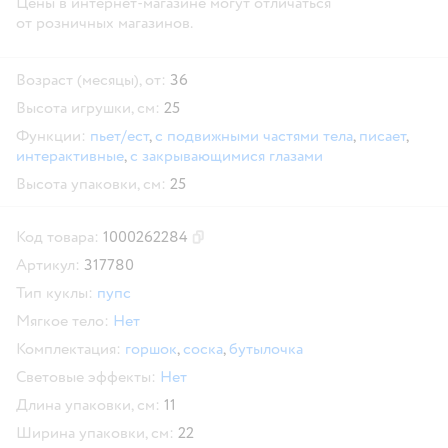
Цены в интернет-магазине могут отличаться
от розничных магазинов.
Возраст (месяцы), от:
36
Высота игрушки, см:
25
Функции:
пьет/ест
,
с подвижными частями тела
,
писает
,
интерактивные
,
с закрывающимися глазами
Высота упаковки, см:
25
Код товара:
1000262284
Скопировать код товара
Артикул:
317780
Тип куклы:
пупс
Мягкое тело:
Нет
Комплектация:
горшок
,
соска
,
бутылочка
Световые эффекты:
Нет
Длина упаковки, см:
11
Ширина упаковки, см:
22