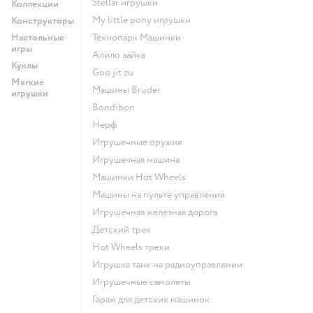
Stellar игрушки
Коллекции
my little pony игрушки
Конструкторы
Настольные
Технопарк Машинки
игры
Алило зайка
Куклы
Goo jit zu
Мягкие
Машины Bruder
игрушки
Bondibon
Нерф
Игрушечные оружия
Игрушечная машина
Машинки Hot Wheels
Машины на пульте управления
Игрушечная железная дорога
Детский трек
Hot Wheels треки
Игрушка танк на радиоуправлении
Игрушечные самолеты
Гараж для детских машинок