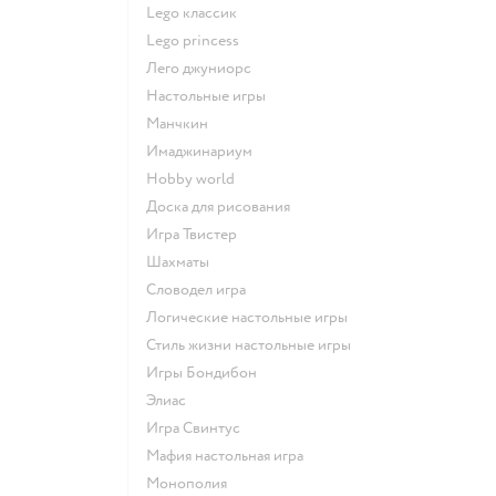
Lego классик
Lego princess
Лего джуниорс
Настольные игры
Манчкин
Имаджинариум
Hobby world
Доска для рисования
Игра Твистер
Шахматы
Словодел игра
Логические настольные игры
Стиль жизни настольные игры
Игры Бондибон
Элиас
Игра Свинтус
Мафия настольная игра
Монополия