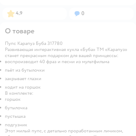
Рейтинг:
Вопросов:
4,9
0
О товаре
Пупс Карапуз Буба 317780
Развивающая интерактивная кукла «Буба» ТМ «Карапуз»
станет прекрасным подарком для вашей принцессы:
воспроизводит 40 фраз и песни из мультфильма
пьёт из бутылочки
закрывает глазки
ходит на горшок
В комплекте:
горшок
бутылочка
пустышка
подгузник
Этот милый пупс, с детально проработанным личиком,