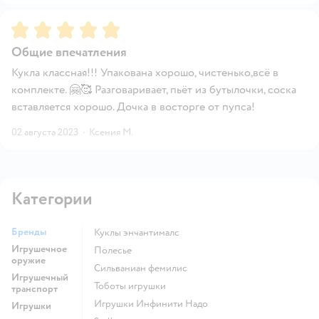
Рейтинг:
5
Общие впечатления
Кукла классная!!! Упакована хорошо, чистенько,всё в
комплекте. 🤗🥰 Разговаривает, пьёт из бутылочки, соска
вставляется хорошо. Дочка в восторге от пупса!
02 августа 2023
·
Ксения М.
Категории
Бренды
Куклы энчантималс
Игрушечное
Полесье
оружие
Сильваниан фемилис
Игрушечный
Тоботы игрушки
транспорт
Игрушки Инфинити Надо
Игрушки