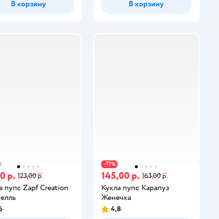
В корзину
В корзину
11
−
%
0 р.
145,00 р.
123,00 р.
163,00 р.
а пупс Zapf Creation
Кукла пупс Карапуз
елль
Женечка
6
4,8