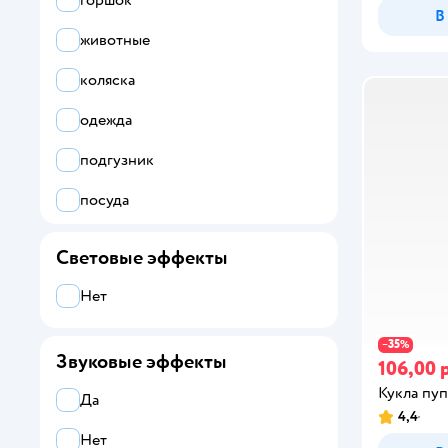
горшок
В
животные
коляска
одежда
подгузник
посуда
соска
Световые эффекты
транспорт
Нет
35
−
%
Звуковые эффекты
106,00 
Кукла пуп
Да
4,4
Нет