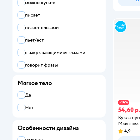
можно купать
Весна
писает
Карапуз
плачет слезами
Полесье
пьет/ест
Росмэн
с закрывающимися глазами
говорит фразы
поёт песни
Мягкое тело
классический пупс
Да
издает звуки
14
−
%
Нет
54,60 р
Кукла пуп
Малышка 
Особенности дизайна
4,9