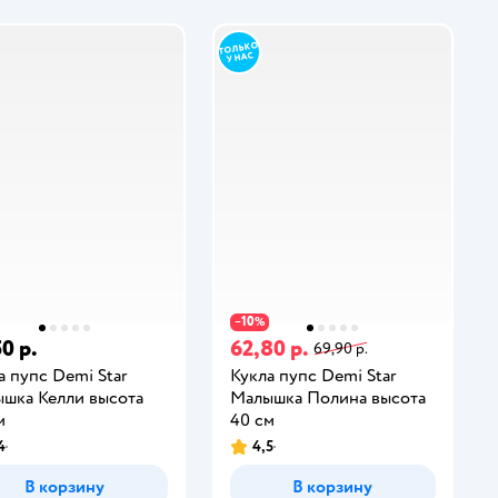
10
−
%
0 р.
62,80 р.
69,90 р.
а пупс Demi Star
Кукла пупс Demi Star
шка Келли высота
Малышка Полина высота
м
40 см
4
4,5
В корзину
В корзину