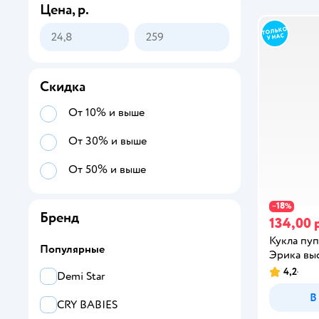
Цена, р.
Скидка
От 10% и выше
От 30% и выше
От 50% и выше
18
−
%
Бренд
134,00 
Кукла пуп
Популярные
Эрика вы
4,2
Demi Star
В
CRY BABIES