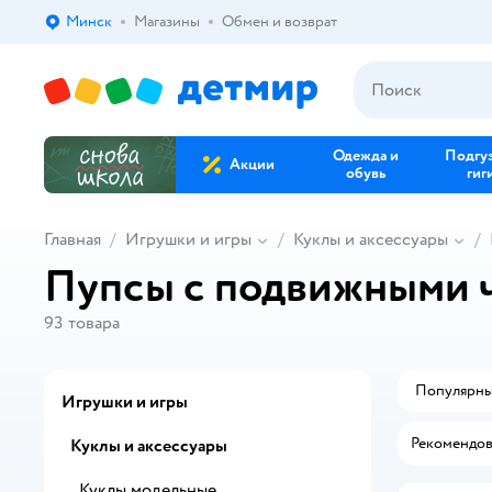
Минск
Магазины
Обмен и возврат
Выбор адреса доставки.
Одежда и
Подгу
Акции
обувь
гиг
Главная
Игрушки и игры
Куклы и аксессуары
Пупсы с подвижными ч
93
товара
Популярн
Игрушки и игры
Рекомендов
Куклы и аксессуары
Куклы модельные