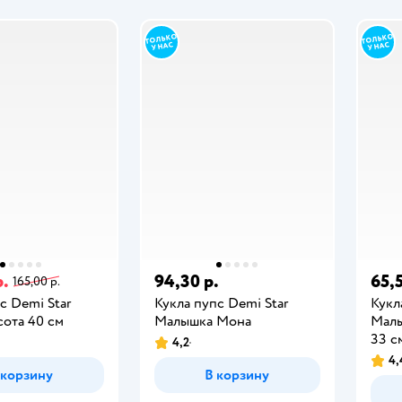
р.
94,30 р.
65,5
165,00 р.
с Demi Star
Кукла пупс Demi Star
Кукл
сота 40 см
Малышка Мона
Малы
33 с
4,2
4,
 корзину
В корзину