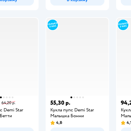
.
55,30 р.
94,
64,20 р.
с Demi Star
Кукла пупс Demi Star
Кукл
Бетти
Малышка Бонни
Малы
4,8
4,