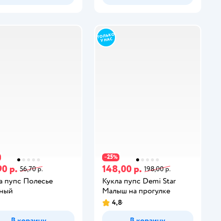
25
−
%
90 р.
148,00 р.
56,70 р.
198,00 р.
а пупс Полесье
Кукла пупс Demi Star
ный
Малыш на прогулке
4,8
В корзину
В корзину