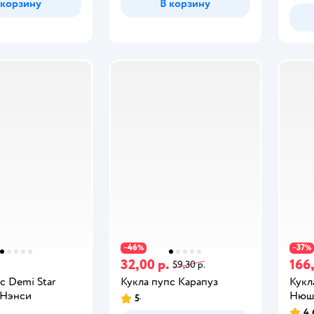
 корзину
В корзину
46
37
−
%
−
%
32,00 р.
166
59,30 р.
с Demi Star
Кукла пупс Карапуз
Кукл
 Нэнси
Нюш
5
4,