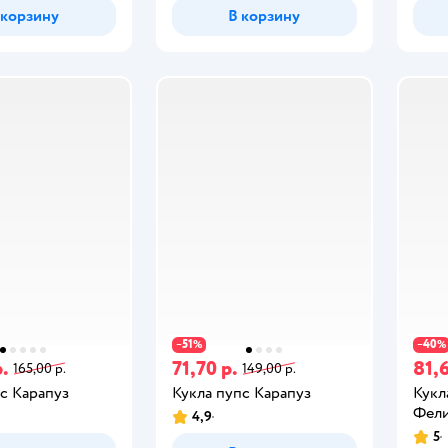
 корзину
В корзину
51
40
−
%
−
%
р.
71,70 р.
81,6
165,00 р.
149,00 р.
с Карапуз
Кукла пупс Карапуз
Кукл
Фели
4,9
5