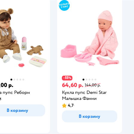
55
−
%
,00 р.
64,60 р.
144,00 р.
а пупс Реборн
Кукла пупс Demi Star
Малышка Фанни
7
4,7
В корзину
В корзину