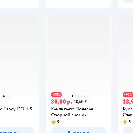
38
40
−
%
−
%
.
30,00 р.
33,
48,50 р.
пс Fancy DOLLS
Кукла пупс Полесье
Кукл
Озорной гномик
Слав
5
5
 корзину
В корзину