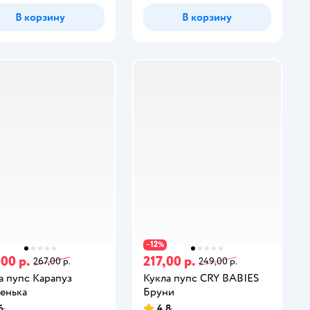
В корзину
В корзину
12
−
%
,00 р.
217,00 р.
267,00 р.
249,00 р.
а пупс Карапуз
Кукла пупс CRY BABIES
енька
Бруни
6
4,8