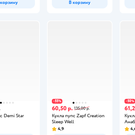
 корзину
В корзину
55
50
−
%
−
%
.
60,50 р.
61,2
135,00 р.
с Demi Star
Кукла пупс Zapf Creation
Кукл
Sleep Well
Анаб
4,9
4,