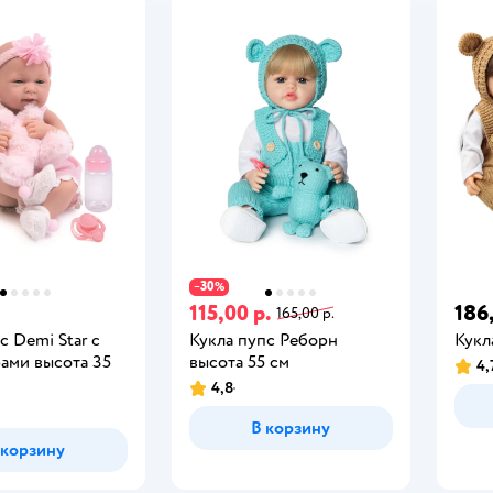
30
−
%
115,00 р.
186
165,00 р.
с Demi Star с
Кукла пупс Реборн
Кукл
ами высота 35
высота 55 см
4,
4,8
В корзину
 корзину