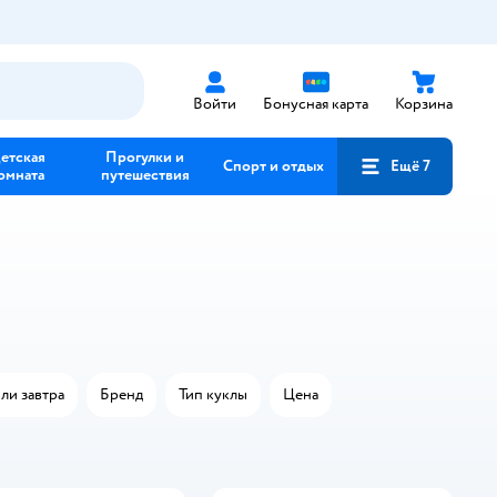
Войти
Бонусная карта
Корзина
етская
Прогулки и
Спорт и отдых
Ещё 7
омната
путешествия
ли завтра
Бренд
Тип куклы
Цена