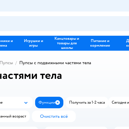
Канцтовары и
зники и
Игрушки и
Питание и
Д
товары для
иена
игры
кормление
к
школы
Пупсы
Пупсы с подвижными частями тела
астями тела
ые
Функции
Получить за 1-2 часа
Сегодня и
Популярные
Закрыть
Очистить всё
анный возраст