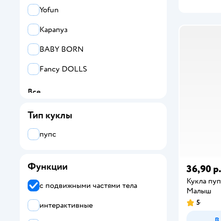
Yofun
Карапуз
BABY BORN
Fancy DOLLS
Все
BABY BORN
Тип куклы
CRY BABIES
пупс
Demi Star
Функции
36,90 р
Fancy DOLLS
Кукла пу
с подвижными частями тела
Yofun
Малыш
5
интерактивные
Zapf Creation
В