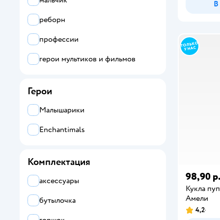
мальчик
В
реборн
профессии
герои мультиков и фильмов
Герои
Малышарики
Enchantimals
Комплектация
98,90 р
аксессуары
Кукла пуп
Амели
бутылочка
4,2