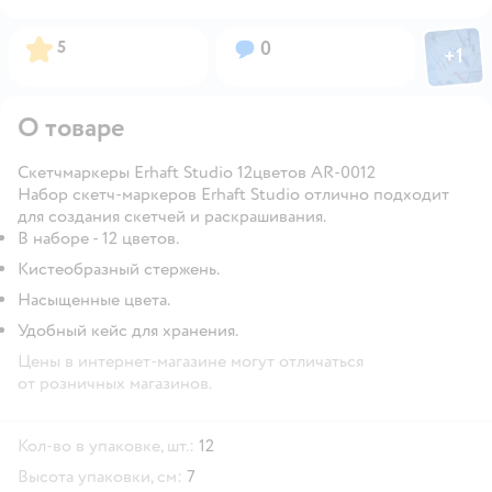
Фото пол
Рейтинг:
Вопросов:
5
0
+
1
Откры
О товаре
Скетчмаркеры Erhaft Studio 12цветов AR-0012
Набор скетч-маркеров Erhaft Studio отлично подходит
для создания скетчей и раскрашивания.
В наборе - 12 цветов.
Кистеобразный стержень.
Насыщенные цвета.
Удобный кейс для хранения.
Цены в интернет-магазине могут отличаться
от розничных магазинов.
Кол-во в упаковке, шт.:
12
Высота упаковки, см:
7