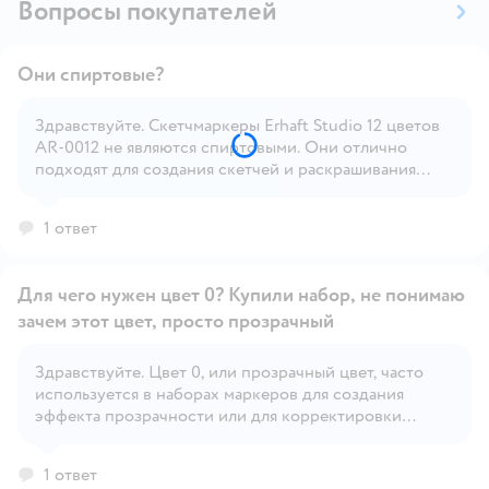
Вопросы покупателей
Они спиртовые?
Здравствуйте. Скетчмаркеры Erhaft Studio 12 цветов
AR-0012 не являются спиртовыми. Они отлично
Открыть вопрос
подходят для создания скетчей и раскрашивания
благодаря насыщенным цветам и удобному кейсу для
хранения
1 ответ
Для чего нужен цвет 0? Купили набор, не понимаю
зачем этот цвет, просто прозрачный
Здравствуйте. Цвет 0, или прозрачный цвет, часто
Открыть вопрос
используется в наборах маркеров для создания
эффекта прозрачности или для корректировки
ошибок. Он может быть полезен для размывания
краев рисунков или для добавления деталей на уже
1 ответ
нарисованные участки без добавления нового цвета.