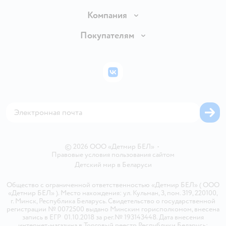
Доставка и оплата
Компания
Обмен и возврат товара
Вакансии
Покупателям
Правила продажи
Подарочные карты
Политика конфиденциальности
Бонусные карты
Политика использования файлов cookie
ВКонтакте
Блог
Обратная связь
Магазины сети
Карта сайта
© 2026 ООО «Детмир БЕЛ»
•
Правовые условия пользования сайтом
Детский мир в
Беларуси
Общество с ограниченной ответственностью «Детмир БЕЛ» ( ООО
«Детмир БЕЛ» ). Место нахождения: ул. Кульман, 3, пом. 319, 220100,
г. Минск, Республика Беларусь. Свидетельство о государственной
регистрации № 0072500 выдано Минским горисполкомом, внесена
запись в ЕГР 01.10.2018 за рег.№ 193143448. Дата внесения
интернет-магазина в Торговый реестр Республики Беларусь: