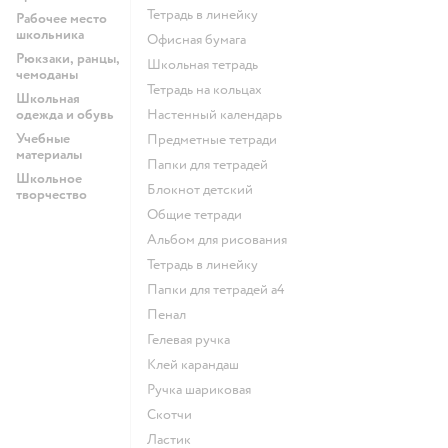
Тетрадь в линейку
Рабочее место
школьника
Офисная бумага
Рюкзаки, ранцы,
Школьная тетрадь
чемоданы
Тетрадь на кольцах
Школьная
одежда и обувь
Настенный календарь
Учебные
Предметные тетради
материалы
Папки для тетрадей
Школьное
Блокнот детский
творчество
Общие тетради
Альбом для рисования
Тетрадь в линейку
Папки для тетрадей а4
Пенал
Гелевая ручка
Клей карандаш
Ручка шариковая
Скотчи
Ластик