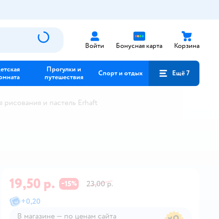
Войти
Бонусная карта
Корзина
етская
Прогулки и
Спорт и отдых
Ещё 7
омната
путешествия
 рисования и пастель Erhaft
19,50 р.
15
23,00 р.
−
%
+
0,20
В магазине — по ценам сайта