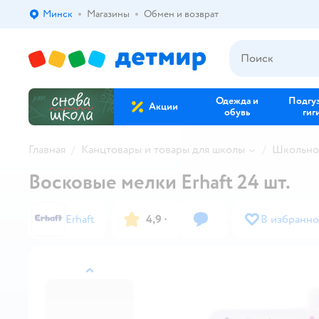
Минск
Магазины
Обмен и возврат
Выбор адреса доставки.
Одежда и
Подгу
Акции
обувь
гиг
Главная
Канцтовары и товары для школы
Школьно
Восковые мелки Erhaft 24 шт.
Erhaft
4,9
·
В избранно
назад