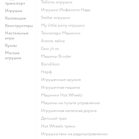
Тоботы игрушки
транспорт
Игрушки Инфинити Надо
Игрушки
Stellar игрушки
Коллекции
my little pony игрушки
Конструкторы
Настольные
Технопарк Машинки
игры
Алило зайка
Куклы
Goo jit zu
Мягкие
Машины Bruder
игрушки
Bondibon
Нерф
Игрушечные оружия
Игрушечная машина
Машинки Hot Wheels
Машины на пульте управления
Игрушечная железная дорога
Детский трек
Hot Wheels треки
Игрушка танк на радиоуправлении