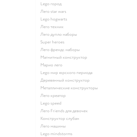
Lego город
Лего star wars
Lego hogwarts
Лего техник
Лего дупло наборы
Super heroes
Лего френдс наборы
Магнитный конструктор
Марио лего
Lego мир юрского периода
Деревянный конструктор
Металлические конструкторы
Лего креатор
Lego speed
Лего Friends для девочек
Конструктор слубан
Лего машины
Lego mindstorms