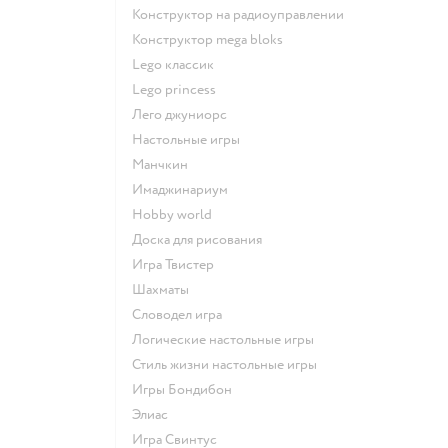
Конструктор на радиоуправлении
Конструктор mega bloks
Lego классик
Lego princess
Лего джуниорс
Настольные игры
Манчкин
Имаджинариум
Hobby world
Доска для рисования
Игра Твистер
Шахматы
Словодел игра
Логические настольные игры
Стиль жизни настольные игры
Игры Бондибон
Элиас
Игра Свинтус