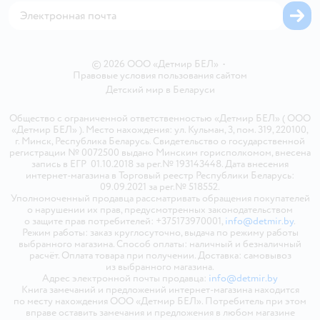
© 2026 ООО «Детмир БЕЛ»
•
Правовые условия пользования сайтом
Детский мир в
Беларуси
Общество с ограниченной ответственностью «Детмир БЕЛ» ( ООО
«Детмир БЕЛ» ). Место нахождения: ул. Кульман, 3, пом. 319, 220100,
г. Минск, Республика Беларусь. Свидетельство о государственной
регистрации № 0072500 выдано Минским горисполкомом, внесена
запись в ЕГР 01.10.2018 за рег.№ 193143448. Дата внесения
интернет-магазина в Торговый реестр Республики Беларусь:
09.09.2021 за рег.№ 518552.
Уполномоченный продавца рассматривать обращения покупателей
о нарушении их прав, предусмотренных законодательством
о защите прав потребителей: +375173970001,
info@detmir.by
.
Режим работы: заказ круглосуточно, выдача по режиму работы
выбранного магазина. Способ оплаты: наличный и безналичный
расчёт. Оплата товара при получении. Доставка: самовывоз
из выбранного магазина.
Адрес электронной почты продавца:
info@detmir.by
Книга замечаний и предложений интернет-магазина находится
по месту нахождения ООО «Детмир БЕЛ». Потребитель при этом
вправе оставить замечания и предложения в любом магазине