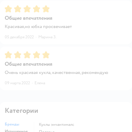
Рейтинг:
5
Общие впечатления
Красивая,но юбка просвечивает
05 декабря 2022
·
Марина З.
Рейтинг:
5
Общие впечатления
Очень красивая кукла, качественная, рекомендую
09 марта 2022
·
Елена
Категории
Бренды
Куклы энчантималс
Игрушечное
Полесье