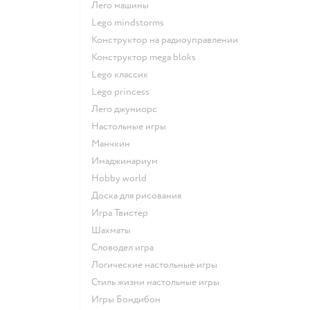
Лего машины
Lego mindstorms
Конструктор на радиоуправлении
Конструктор mega bloks
Lego классик
Lego princess
Лего джуниорс
Настольные игры
Манчкин
Имаджинариум
Hobby world
Доска для рисования
Игра Твистер
Шахматы
Словодел игра
Логические настольные игры
Стиль жизни настольные игры
Игры Бондибон