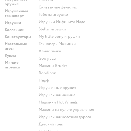
оружие
Сильваниан фемилис
Игрушечный
Тоботы игрушки
транспорт
Игрушки Инфинити Надо
Игрушки
Stellar игрушки
Коллекции
my little pony игрушки
Конструкторы
Настольные
Технопарк Машинки
игры
Алило зайка
Куклы
Goo jit zu
Мягкие
Машины Bruder
игрушки
Bondibon
Нерф
Игрушечные оружия
Игрушечная машина
Машинки Hot Wheels
Машины на пульте управления
Игрушечная железная дорога
Детский трек