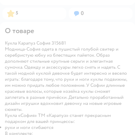
Рейтинг:
Вопросов:
5
0
О товаре
Кукла Карапуз София 315681
Модница-София одета в пушистый голубой свитер и
серебристую юбку из блестящих пайеток. Образ
дополняют стильные крупные серьги и элегантная
сумочка. Одежду и аксессуары легко снять и надеть. С
такой модной куклой девочке будет интересно и весело
играть: благодаря тому, что руки и ноги куклы подвижны,
им можно придать любое положение. У Софии длинные
красивые волосы, которые хозяйка куклы сможет
заплетать в разные причёски. Детально проработанный
дизайн игрушки вдохновит девочку на новые игровые
сюжеты.
Кукла «София» ТМ «Карапуз» станет прекрасным
подарком для вашей принцессы:
руки и ноги сгибаются
В комплекте: