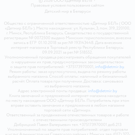
© 2026 ООО «Детмир БЕЛ»
•
Правовые условия пользования сайтом
Детский мир в
Беларуси
Общество с ограниченной ответственностью «Детмир БЕЛ» ( ООО
«Детмир БЕЛ» ). Место нахождения: ул. Кульман, 3, пом. 319, 220100,
г. Минск, Республика Беларусь. Свидетельство о государственной
регистрации № 0072500 выдано Минским горисполкомом, внесена
запись в ЕГР 01.10.2018 за рег.№ 193143448. Дата внесения
интернет-магазина в Торговый реестр Республики Беларусь:
09.09.2021 за рег.№ 518552.
Уполномоченный продавца рассматривать обращения покупателей
о нарушении их прав, предусмотренных законодательством
о защите прав потребителей: +375173970001,
info@detmir.by
.
Режим работы: заказ круглосуточно, выдача по режиму работы
выбранного магазина. Способ оплаты: наличный и безналичный
расчёт. Оплата товара при получении. Доставка: самовывоз
из выбранного магазина.
Адрес электронной почты продавца:
info@detmir.by
Книга замечаний и предложений интернет-магазина находится
по месту нахождения ООО «Детмир БЕЛ». Потребитель при этом
вправе оставить замечания и предложения в любом магазине
торговой сети «Детмир».
Ответственный за продвижение отечественных товаров и работе
с отечественными производителями
Добрицкий Павел Валерьевич тел. +375173970001 доб.213
Уполномоченный по защите прав потребителей: отдел торговли
и услуг Администрация Советского района г. Минска, тел. (017) 377-