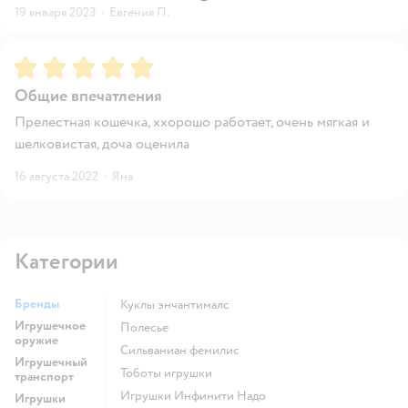
19 января 2023
·
Евгения П.
Рейтинг:
5
Общие впечатления
Прелестная кошечка, ххорошо работает, очень мягкая и
шелковистая, доча оценила
16 августа 2022
·
Яна
Категории
Бренды
Куклы энчантималс
Игрушечное
Полесье
оружие
Сильваниан фемилис
Игрушечный
Тоботы игрушки
транспорт
Игрушки Инфинити Надо
Игрушки