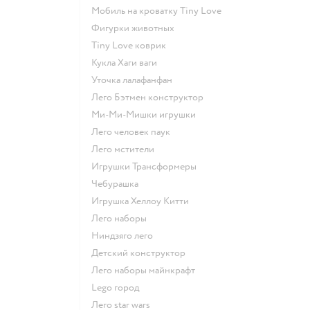
Мобиль на кроватку Tiny Love
Фигурки животных
Tiny Love коврик
Кукла Хаги ваги
Уточка лалафанфан
Лего Бэтмен конструктор
Ми-Ми-Мишки игрушки
Лего человек паук
Лего мстители
Игрушки Трансформеры
Чебурашка
Игрушка Хеллоу Китти
Лего наборы
Ниндзяго лего
Детский конструктор
Лего наборы майнкрафт
Lego город
Лего star wars