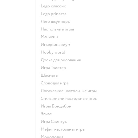
Lego классик
Lego princess
Лего джуниорс
Настольные игры
Манчкин
Имаджинариум
Hobby world
Доска для рисования
Игра Твистер
Шахматы
Словодел игра
Логические настольные игры
Стиль жизни настольные игры
Игры Бондибон
Элиас
Игра Свинтус
Мафия настольная игра
Монополия