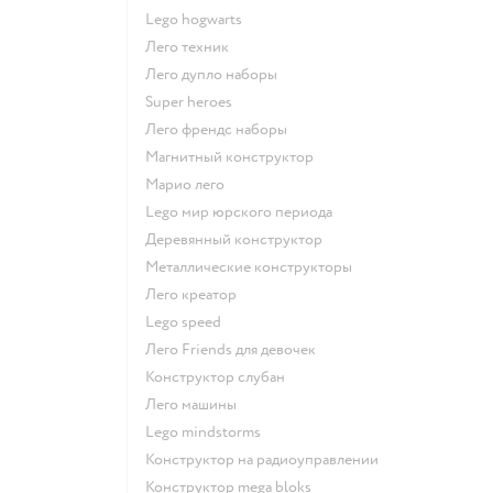
Lego hogwarts
Лего техник
Лего дупло наборы
Super heroes
Лего френдс наборы
Магнитный конструктор
Марио лего
Lego мир юрского периода
Деревянный конструктор
Металлические конструкторы
Лего креатор
Lego speed
Лего Friends для девочек
Конструктор слубан
Лего машины
Lego mindstorms
Конструктор на радиоуправлении
Конструктор mega bloks