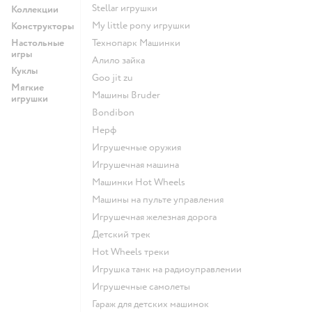
Stellar игрушки
Коллекции
my little pony игрушки
Конструкторы
Настольные
Технопарк Машинки
игры
Алило зайка
Куклы
Goo jit zu
Мягкие
Машины Bruder
игрушки
Bondibon
Нерф
Игрушечные оружия
Игрушечная машина
Машинки Hot Wheels
Машины на пульте управления
Игрушечная железная дорога
Детский трек
Hot Wheels треки
Игрушка танк на радиоуправлении
Игрушечные самолеты
Гараж для детских машинок