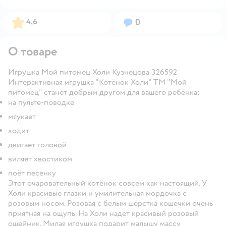
Рейтинг:
Вопросов:
4,6
0
О товаре
Игрушка Мой питомец Холи Кузнецова 326592
Интерактивная игрушка "Котёнок Холи" ТМ "Мой
питомец" станет добрым другом для вашего ребёнка:
на пульте-поводке
мяукает
ходит
двигает головой
виляет хвостиком
поёт песенку
Этот очаровательный котёнок совсем как настоящий. У
Холи красивые глазки и умилительная мордочка с
розовым носом. Розовая с белым шёрстка кошечки очень
приятная на ощупь. На Холи надет красивый розовый
ошейник. Милая игрушка подарит малышу массу